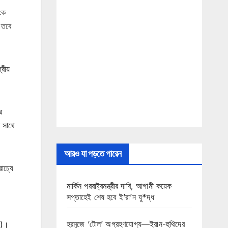
ংক
 তবে
্রীয়
র
র সাথে
।
আরও যা পড়তে পারেন
াচ্যে
মার্কিন পররাষ্ট্রমন্ত্রীর দাবি, আগামী কয়েক
সপ্তাহেই শেষ হবে ই’রা’ন যু*দ্ধ
হরমুজে ‘টোল’ অগ্রহণযোগ্য—ইরান-হুথিদের
ফ)।