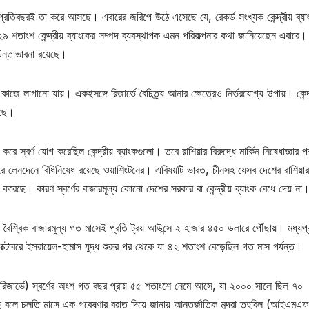
রতিবছরই তা করে আসছে। এবারের জরিপে উঠে এসেছে যে, রেকর্ড সংখ্যক কেন্দ্রীয় ব্যা
 শতাংশ কেন্দ্রীয় ব্যাংকের সম্পদ ব্যবস্থাপক এমন পরিকল্পনার কথা জানিয়েছেন এবারে।
চিন্তাভাবনা রয়েছে।
কাজে লাগানো যায়। একইসঙ্গে রিজার্ভে বৈচিত্র্য আনার ক্ষেত্রেও নির্ভরযোগ্য উপায়। কেন্দ
েছে।
স্বর্ণ যোগ করেছিল কেন্দ্রীয় ব্যাংকগুলো। তবে রাশিয়ার বিরুদ্ধে মার্কিন নিষেধাজ্ঞার প
ারে লেনদেনে বিধিনিষেধ রয়েছে ওয়াশিংটনের। এবিষয়টি ভারত, চীনসহ যেসব দেশের রাশিয়া
রেছে। কারণ স্বর্ণের বাজারমূল্য কোনো দেশের সরকার বা কেন্দ্রীয় ব্যাংক বেধে দেয় না
তুর বৈশ্বিক বাজারমূল্য গত মাসেই প্রতি ট্রয় আউন্সে ২ হাজার ৪৫০ ডলারে পৌঁছায়। মধ্যপ্র
্টোবরে ইসরায়েল-হামাস যুদ্ধ শুরুর পর থেকে যা ৪২ শতাংশ বেড়েছিল গত মাস পর্যন্ত।
েক্স রিজার্ভে) স্বর্ণের অংশ গত বছর প্রায় ৫৫ শতাংশে নেমে আসে, যা ২০০০ সালে ছিল ৭০
ে বলে চলতি মাসে এক গবেষণার বরাত দিয়ে জানায় আন্তর্জাতিক মুদ্রা তহবিল (আইএমএ