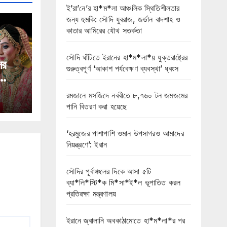
ই’রা’নে’র হা*ম*লা আঞ্চলিক স্থিতিশীলতার
জন্য হুমকি: সৌদি যুবরাজ, জর্ডান বাদশাহ ও
কাতার আমিরের যৌথ সতর্কতা
সৌদি ঘাঁটিতে ইরানের হা*ম*লা*য় যুক্তরাষ্ট্রের
ের
গুরুত্বপূর্ণ ‘আকাশ পর্যবেক্ষণ ব্যবস্থা’ ধ্বংস
লিকা
রমজানে মসজিদে নববীতে ৮,৭৬০ টন জমজমের
ক
পানি বিতরণ করা হয়েছে
‘হরমুজের পাশাপাশি ওমান উপসাগরও আমাদের
নিয়ন্ত্রণে’: ইরান
সৌদির পূর্বাঞ্চলের দিকে আসা ৫টি
ব্যা*লি*স্টি*ক মি*সা*ই*ল ভূপাতিত করল
প্রতিরক্ষা মন্ত্রণালয়
ইরানে জ্বালানি অবকাঠামোতে হা*ম*লা*র পর