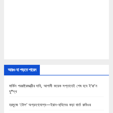
আরও যা পড়তে পারেন
মার্কিন পররাষ্ট্রমন্ত্রীর দাবি, আগামী কয়েক সপ্তাহেই শেষ হবে ই’রা’ন
যু*দ্ধ
হরমুজে ‘টোল’ অগ্রহণযোগ্য—ইরান-হুথিদের কড়া বার্তা রুবিওর