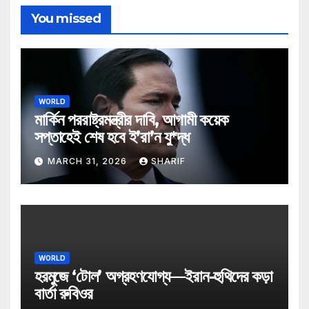
You missed
WORLD
মার্কিন পররাষ্ট্রমন্ত্রীর দাবি, আগামী কয়েক
সপ্তাহেই শেষ হবে ই’রা’ন যু*দ্ধ
MARCH 31, 2026
SHARIF
WORLD
হরমুজে ‘টোল’ অগ্রহণযোগ্য—ইরান-হুথিদের কড়া
বার্তা রুবিওর