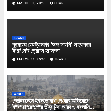
MARCH 31, 2026
SHARIF
KUWAIT
কুয়েতের তেলট্যাংকার ‘আল সালমি’ লক্ষ্য করে
ই’রা’নে’র ড্রো*ন হা*ম*লা
MARCH 31, 2026
SHARIF
WORLD
জেরুজালেমে ইবাদতে বাধা দেওয়ার অভিযোগে
ই*স*রা*য়ে*লে*র তীব্র নিন্দা আরব ও ইসলামি