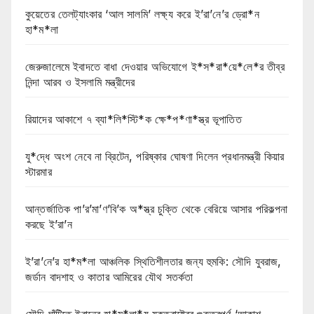
কুয়েতের তেলট্যাংকার ‘আল সালমি’ লক্ষ্য করে ই’রা’নে’র ড্রো*ন
হা*ম*লা
জেরুজালেমে ইবাদতে বাধা দেওয়ার অভিযোগে ই*স*রা*য়ে*লে*র তীব্র
নিন্দা আরব ও ইসলামি মন্ত্রীদের
রিয়াদের আকাশে ৭ ব্যা*লি*স্টি*ক ক্ষে*প*ণা*স্ত্র ভূপাতিত
যু*দ্ধে অংশ নেবে না ব্রিটেন, পরিষ্কার ঘোষণা দিলেন প্রধানমন্ত্রী কিয়ার
স্টারমার
আন্তর্জাতিক পা’র’মা’ণ’বি’ক অ*স্ত্র চুক্তি থেকে বেরিয়ে আসার পরিকল্পনা
করছে ই’রা’ন
ই’রা’নে’র হা*ম*লা আঞ্চলিক স্থিতিশীলতার জন্য হুমকি: সৌদি যুবরাজ,
জর্ডান বাদশাহ ও কাতার আমিরের যৌথ সতর্কতা
সৌদি ঘাঁটিতে ইরানের হা*ম*লা*য় যুক্তরাষ্ট্রের গুরুত্বপূর্ণ ‘আকাশ