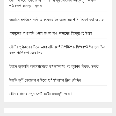
পর্যবেক্ষণ ব্যবস্থা’ ধ্বংস
রমজানে মসজিদে নববীতে ৮,৭৬০ টন জমজমের পানি বিতরণ করা হয়েছে
‘হরমুজের পাশাপাশি ওমান উপসাগরও আমাদের নিয়ন্ত্রণে’: ইরান
সৌদির পূর্বাঞ্চলের দিকে আসা ৫টি ব্যা*লি*স্টি*ক মি*সা*ই*ল ভূপাতিত
করল প্রতিরক্ষা মন্ত্রণালয়
ইরানে জ্বালানি অবকাঠামোতে হা*ম*লা*র পর ব্যাপক বিদ্যুৎ সংকট
ইরাকি কুর্দি নেতাদের বাড়িতে হা*ম*লা*র নিন্দা সৌদির
মদিনায় বাসের নতুন ১৫টি রুটের সময়সূচী ঘোষণা