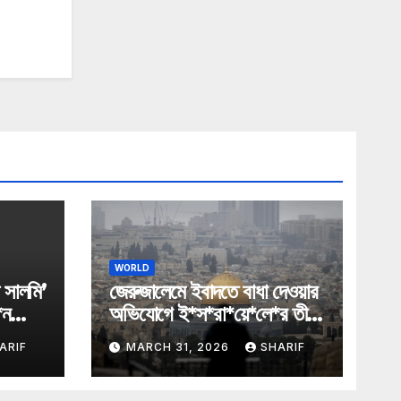
WORLD
 সালমি’
জেরুজালেমে ইবাদতে বাধা দেওয়ার
*ন
অভিযোগে ই*স*রা*য়ে*লে*র তীব্র
নিন্দা আরব ও ইসলামি মন্ত্রীদের
ARIF
MARCH 31, 2026
SHARIF