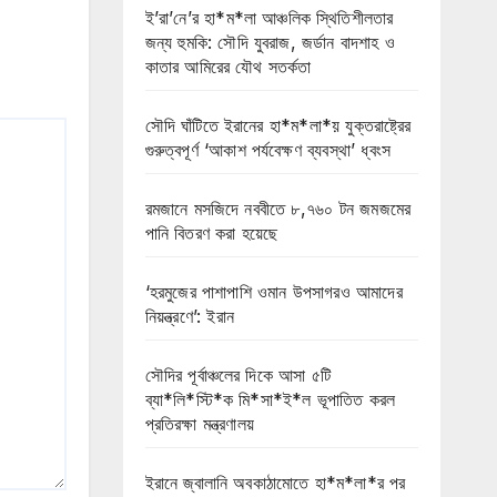
ই’রা’নে’র হা*ম*লা আঞ্চলিক স্থিতিশীলতার
জন্য হুমকি: সৌদি যুবরাজ, জর্ডান বাদশাহ ও
কাতার আমিরের যৌথ সতর্কতা
সৌদি ঘাঁটিতে ইরানের হা*ম*লা*য় যুক্তরাষ্ট্রের
গুরুত্বপূর্ণ ‘আকাশ পর্যবেক্ষণ ব্যবস্থা’ ধ্বংস
রমজানে মসজিদে নববীতে ৮,৭৬০ টন জমজমের
পানি বিতরণ করা হয়েছে
‘হরমুজের পাশাপাশি ওমান উপসাগরও আমাদের
নিয়ন্ত্রণে’: ইরান
সৌদির পূর্বাঞ্চলের দিকে আসা ৫টি
ব্যা*লি*স্টি*ক মি*সা*ই*ল ভূপাতিত করল
প্রতিরক্ষা মন্ত্রণালয়
ইরানে জ্বালানি অবকাঠামোতে হা*ম*লা*র পর