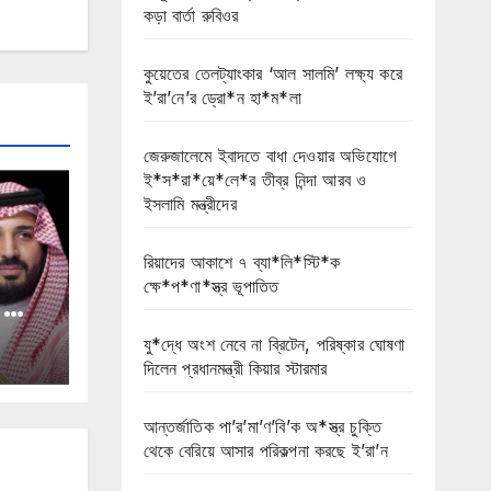
কড়া বার্তা রুবিওর
কুয়েতের তেলট্যাংকার ‘আল সালমি’ লক্ষ্য করে
ই’রা’নে’র ড্রো*ন হা*ম*লা
জেরুজালেমে ইবাদতে বাধা দেওয়ার অভিযোগে
ই*স*রা*য়ে*লে*র তীব্র নিন্দা আরব ও
ইসলামি মন্ত্রীদের
রিয়াদের আকাশে ৭ ব্যা*লি*স্টি*ক
ক্ষে*প*ণা*স্ত্র ভূপাতিত
ো সৌদি
যু*দ্ধে অংশ নেবে না ব্রিটেন, পরিষ্কার ঘোষণা
দিলেন প্রধানমন্ত্রী কিয়ার স্টারমার
আন্তর্জাতিক পা’র’মা’ণ’বি’ক অ*স্ত্র চুক্তি
থেকে বেরিয়ে আসার পরিকল্পনা করছে ই’রা’ন