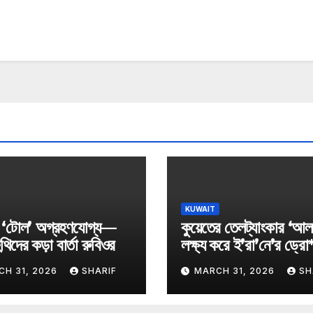
KUWAIT
ে ‘টোল’ অগ্রহণযোগ্য—
কুয়েতের তেলট্যাংকার ‘আল
থিদের কড়া বার্তা রুবিওর
লক্ষ্য করে ই’রা’নে’র ড্রো
হা*ম*লা
CH 31, 2026
SHARIF
MARCH 31, 2026
SH