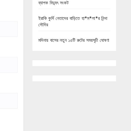
ব্যাপক বিদ্যুৎ সংকট
ইরাকি কুর্দি নেতাদের বাড়িতে হা*ম*লা*র নিন্দা
সৌদির
মদিনায় বাসের নতুন ১৫টি রুটের সময়সূচী ঘোষণা