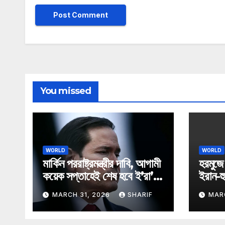
You missed
WORLD
WORLD
মার্কিন পররাষ্ট্রমন্ত্রীর দাবি, আগামী
হরমুজ
কয়েক সপ্তাহেই শেষ হবে ই’রা’ন
ইরান-হু
যু*দ্ধ
MARCH 31, 2026
SHARIF
MAR