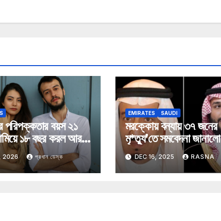
S
EMIRATES
SAUDI
র পরিপক্কতার বয়স ২১
মরক্কোয় বন্যায় ৩৭ জনের
ামিয়ে ১৮ বছর করল আরব
মৃ*ত্যু’তে সমবেদনা জানাল
ত
আরব
, 2026
প্রধান ডেস্ক
DEC 16, 2025
RASNA