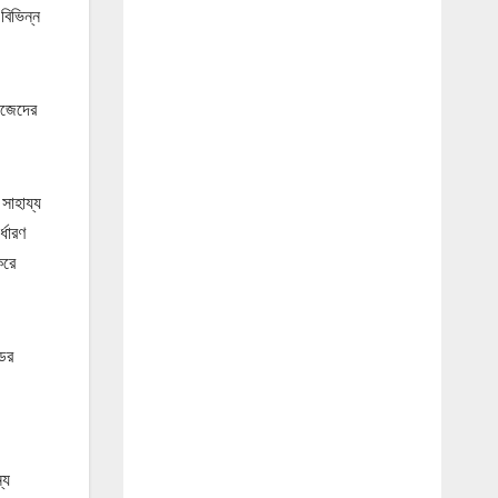
বিভিন্ন
িজেদের
সাহায্য
্ধারণ
করে
ডের
্য