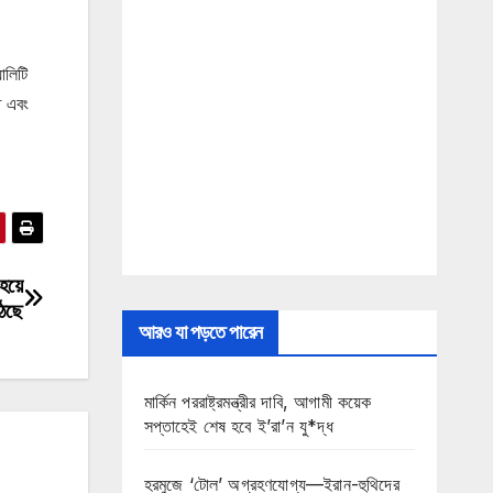
ালিটি
ে এবং
 হয়ে
েছে
আরও যা পড়তে পারেন
মার্কিন পররাষ্ট্রমন্ত্রীর দাবি, আগামী কয়েক
সপ্তাহেই শেষ হবে ই’রা’ন যু*দ্ধ
হরমুজে ‘টোল’ অগ্রহণযোগ্য—ইরান-হুথিদের