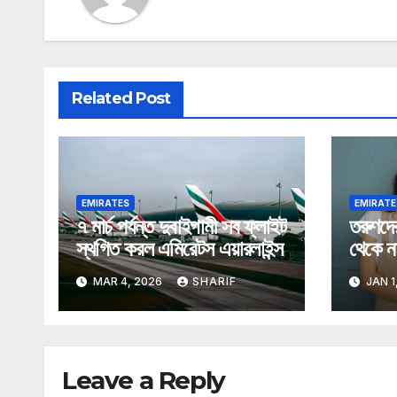
Related Post
EMIRATES
EMIRATE
৭ মার্চ পর্যন্ত দুবাইগামী সব ফ্লাইট
তরুণদে
স্থগিত করল এমিরেটস এয়ারলাইন্স
থেকে ন
আমিরা
MAR 4, 2026
SHARIF
JAN 1
Leave a Reply