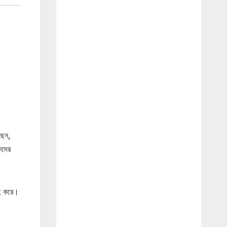
ছেন,
কদের
রহ করে।