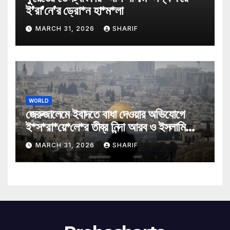
ই’রা’নে’র ড্রো*ন হা*ম*লা
MARCH 31, 2026
SHARIF
WORLD
জেরুজালেমে ইবাদতে বাধা দেওয়ার অভিযোগে
ই*স*রা*য়ে*লে*র তীব্র নিন্দা আরব ও ইসলামি
মন্ত্রীদের
MARCH 31, 2026
SHARIF