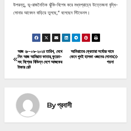
উপরন্তু, ভূ-রাজনৈতিক ঝুঁকি-বিশেষ করে মধ্যপ্রাচ্যে উত্তেজনা বৃদ্ধি-
সোনার আবেদন বাড়িয়ে তুলছে,” বলেছেন স্টিভেনস।
মোটিভেশনাল উক্তি
আজ ২৮-০৯-২০২৪ তারিখ, দেখে
আমিরাতের ক্রেতারা সর্বোচ্চ দামে
Post
নিন আজ আমিরাত কাতার,কুয়েত-
কেনে খুবই হালকা ওজনের সোনার
সহ বিশ্বের বিভিন্ন দেশে আজকের
গয়না
navigation
টাকার রেট
By
প্রবাসী