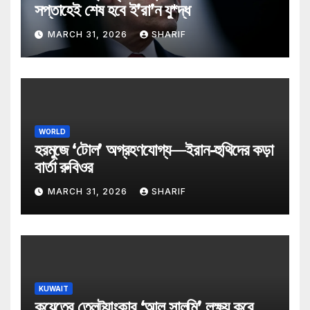
সপ্তাহেই শেষ হবে ই’রা’ন যু*দ্ধ
MARCH 31, 2026
SHARIF
WORLD
হরমুজে ‘টোল’ অগ্রহণযোগ্য—ইরান-হুথিদের কড়া
বার্তা রুবিওর
MARCH 31, 2026
SHARIF
KUWAIT
কুয়েতের তেলট্যাংকার ‘আল সালমি’ লক্ষ্য করে