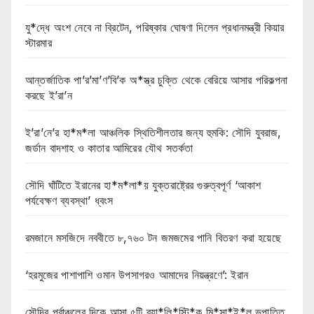
যু*দ্ধে অংশ নেবে না ব্রিটেন, পরিষ্কার ঘোষণা দিলেন প্রধানমন্ত্রী কিয়ার
স্টারমার
আন্তর্জাতিক পা’র’মা’ণ’বি’ক অ*স্ত্র চুক্তি থেকে বেরিয়ে আসার পরিকল্পনা
করছে ই’রা’ন
ই’রা’নে’র হা*ম*লা আঞ্চলিক স্থিতিশীলতার জন্য হুমকি: সৌদি যুবরাজ,
জর্ডান বাদশাহ ও কাতার আমিরের যৌথ সতর্কতা
সৌদি ঘাঁটিতে ইরানের হা*ম*লা*য় যুক্তরাষ্ট্রের গুরুত্বপূর্ণ ‘আকাশ
পর্যবেক্ষণ ব্যবস্থা’ ধ্বংস
রমজানে মসজিদে নববীতে ৮,৭৬০ টন জমজমের পানি বিতরণ করা হয়েছে
‘হরমুজের পাশাপাশি ওমান উপসাগরও আমাদের নিয়ন্ত্রণে’: ইরান
সৌদির পূর্বাঞ্চলের দিকে আসা ৫টি ব্যা*লি*স্টি*ক মি*সা*ই*ল ভূপাতিত