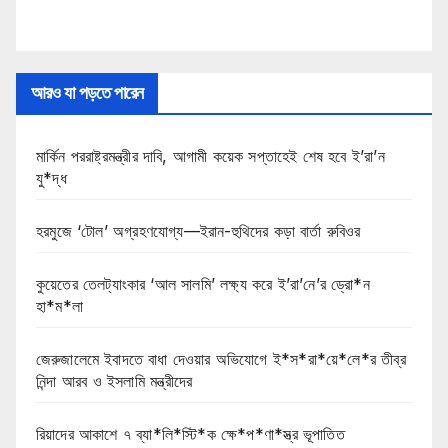
আরও যা পড়তে পারেন
মার্কিন পররাষ্ট্রমন্ত্রীর দাবি, আগামী কয়েক সপ্তাহেই শেষ হবে ই’রা’ন
যু*দ্ধ
হরমুজে ‘টোল’ অগ্রহণযোগ্য—ইরান-হুথিদের কড়া বার্তা রুবিওর
কুয়েতের তেলট্যাংকার ‘আল সালমি’ লক্ষ্য করে ই’রা’নে’র ড্রো*ন
হা*ম*লা
জেরুজালেমে ইবাদতে বাধা দেওয়ার অভিযোগে ই*স*রা*য়ে*লে*র তীব্র
নিন্দা আরব ও ইসলামি মন্ত্রীদের
রিয়াদের আকাশে ৭ ব্যা*লি*স্টি*ক ক্ষে*প*ণা*স্ত্র ভূপাতিত