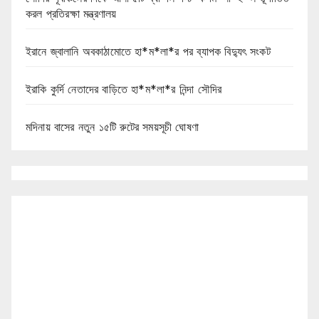
করল প্রতিরক্ষা মন্ত্রণালয়
ইরানে জ্বালানি অবকাঠামোতে হা*ম*লা*র পর ব্যাপক বিদ্যুৎ সংকট
ইরাকি কুর্দি নেতাদের বাড়িতে হা*ম*লা*র নিন্দা সৌদির
মদিনায় বাসের নতুন ১৫টি রুটের সময়সূচী ঘোষণা