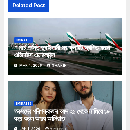
Related Post
EMIRATES
৭ মার্চ পর্যন্ত দুবাইগামী সব ফ্লাইট স্থগিত করল
এমিরেটস এয়ারলাইন্স
MAR 4, 2026
SHARIF
EMIRATES
তরুণদের পরিপক্কতার বয়স ২১ থেকে নামিয়ে ১৮
বছর করল আরব আমিরাত
JAN 1, 2026
প্রধান ডেস্ক