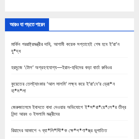
আরও যা পড়তে পারেন
মার্কিন পররাষ্ট্রমন্ত্রীর দাবি, আগামী কয়েক সপ্তাহেই শেষ হবে ই’রা’ন
যু*দ্ধ
হরমুজে ‘টোল’ অগ্রহণযোগ্য—ইরান-হুথিদের কড়া বার্তা রুবিওর
কুয়েতের তেলট্যাংকার ‘আল সালমি’ লক্ষ্য করে ই’রা’নে’র ড্রো*ন
হা*ম*লা
জেরুজালেমে ইবাদতে বাধা দেওয়ার অভিযোগে ই*স*রা*য়ে*লে*র তীব্র
নিন্দা আরব ও ইসলামি মন্ত্রীদের
রিয়াদের আকাশে ৭ ব্যা*লি*স্টি*ক ক্ষে*প*ণা*স্ত্র ভূপাতিত