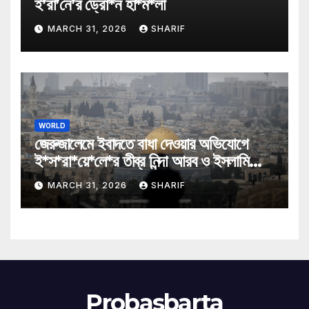
ই’রা’নে’র ড্রো*ন হা*ম*লা
MARCH 31, 2026
SHARIF
WORLD
জেরুজালেমে ইবাদতে বাধা দেওয়ার অভিযোগে
ই*স*রা*য়ে*লে*র তীব্র নিন্দা আরব ও ইসলামি
মন্ত্রীদের
MARCH 31, 2026
SHARIF
Probasbarta