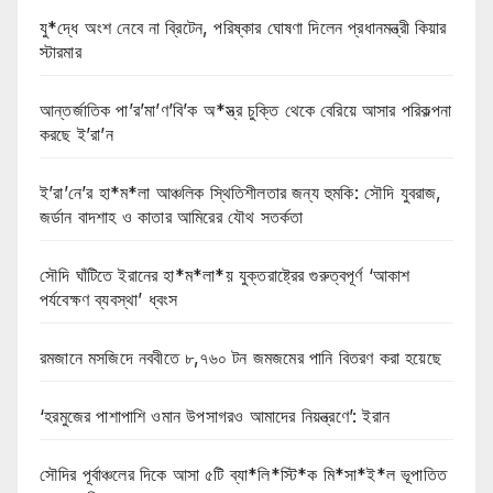
যু*দ্ধে অংশ নেবে না ব্রিটেন, পরিষ্কার ঘোষণা দিলেন প্রধানমন্ত্রী কিয়ার
স্টারমার
আন্তর্জাতিক পা’র’মা’ণ’বি’ক অ*স্ত্র চুক্তি থেকে বেরিয়ে আসার পরিকল্পনা
করছে ই’রা’ন
ই’রা’নে’র হা*ম*লা আঞ্চলিক স্থিতিশীলতার জন্য হুমকি: সৌদি যুবরাজ,
জর্ডান বাদশাহ ও কাতার আমিরের যৌথ সতর্কতা
সৌদি ঘাঁটিতে ইরানের হা*ম*লা*য় যুক্তরাষ্ট্রের গুরুত্বপূর্ণ ‘আকাশ
পর্যবেক্ষণ ব্যবস্থা’ ধ্বংস
রমজানে মসজিদে নববীতে ৮,৭৬০ টন জমজমের পানি বিতরণ করা হয়েছে
‘হরমুজের পাশাপাশি ওমান উপসাগরও আমাদের নিয়ন্ত্রণে’: ইরান
সৌদির পূর্বাঞ্চলের দিকে আসা ৫টি ব্যা*লি*স্টি*ক মি*সা*ই*ল ভূপাতিত