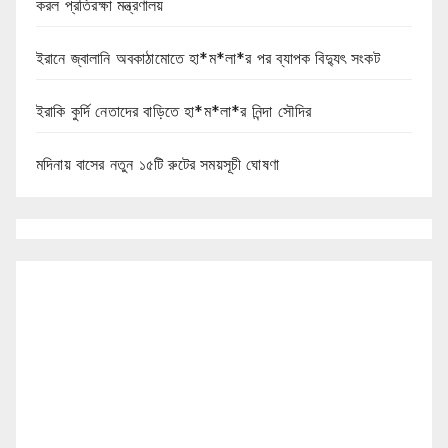
করল প্রতিরক্ষা মন্ত্রণালয়
ইরানে জ্বালানি অবকাঠামোতে হা*ম*লা*র পর ব্যাপক বিদ্যুৎ সংকট
ইরাকি কুর্দি নেতাদের বাড়িতে হা*ম*লা*র নিন্দা সৌদির
মদিনায় বাসের নতুন ১৫টি রুটের সময়সূচী ঘোষণা