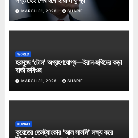
সপ্তাহেই শেষ হবে ই’রা’ন যু*দ্ধ
MARCH 31, 2026
SHARIF
WORLD
হরমুজে ‘টোল’ অগ্রহণযোগ্য—ইরান-হুথিদের কড়া
বার্তা রুবিওর
MARCH 31, 2026
SHARIF
KUWAIT
কুয়েতের তেলট্যাংকার ‘আল সালমি’ লক্ষ্য করে