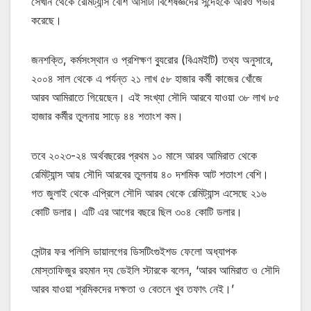
সেখান থেকে রেমিট্যান্স বেশি আসাটা বিশেষজ্ঞদের সন্দেহকে আরও গভীর
করেছে।
জনশক্তি, কর্মসংস্থান ও প্রশিক্ষণ ব্যুরোর (বিএমইটি) তথ্য অনুসারে,
২০০৪ সাল থেকে এ পর্যন্ত ২১ লাখ ৫৮ হাজার কর্মী কাজের খোঁজে
আরব আমিরাতে গিয়েছেন। এই সংখ্যা সৌদি আরবে যাওয়া ৩৮ লাখ ৮৫
হাজার কর্মীর তুলনায় সাড়ে ৪৪ শতাংশ কম।
তবে ২০২৩-২৪ অর্থবছরের প্রথম ১০ মাসে আরব আমিরাত থেকে
রেমিট্যান্স আয় সৌদি আরবের তুলনায় ৪০ দশমিক আট শতাংশ বেশি।
গত জুলাই থেকে এপ্রিলে সৌদি আরব থেকে রেমিট্যান্স এসেছে ২১৬
কোটি ডলার। এটি এর আগের বছরে ছিল ৩০৪ কোটি ডলার।
সেন্টার ফর পলিসি ডায়ালগের ডিসটিংগুইশড ফেলো অধ্যাপক
মোস্তাফিজুর রহমান দ্য ডেইলি স্টারকে বলেন, ‘আরব আমিরাত ও সৌদি
আরব যাওয়া শ্রমিকদের দক্ষতা ও বেতনে খুব তফাৎ নেই।’