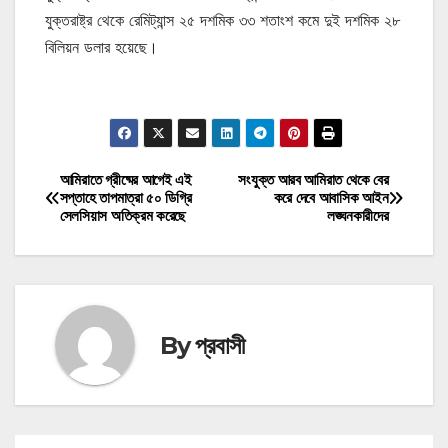
যুক্তরাষ্ট্র থেকে রেমিট্যান্স ২৫ দশমিক ৩৩ শতাংশ কমে দুই দশমিক ২৮
বিলিয়ন ডলার হয়েছে।
মোটিভেশনাল উক্তি
আমিরাতে গ্রীষ্মের আগেই এই
সংযুক্ত আরব আমিরাত থেকে বের
Post
সপ্তাহে তাপমাত্রা ৫০ ডিগ্রি
করে দেবে আবাসিক আইন
সেলসিয়াস অতিক্রম করেছে
লঙ্ঘনকারীদের
navigation
By
প্রবাসী