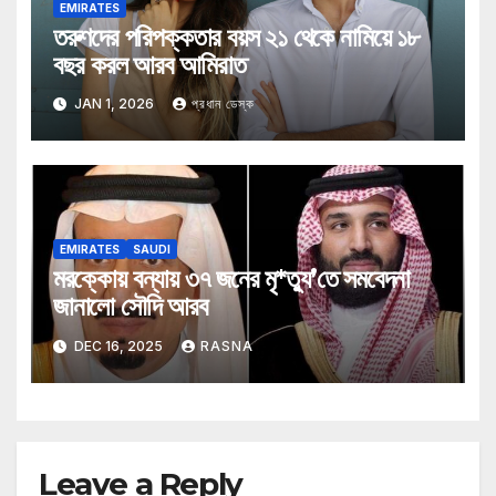
EMIRATES
তরুণদের পরিপক্কতার বয়স ২১ থেকে নামিয়ে ১৮
বছর করল আরব আমিরাত
JAN 1, 2026
প্রধান ডেস্ক
EMIRATES
SAUDI
মরক্কোয় বন্যায় ৩৭ জনের মৃ*ত্যু’তে সমবেদনা
জানালো সৌদি আরব
DEC 16, 2025
RASNA
Leave a Reply