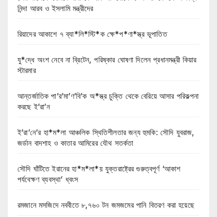
নিন্দা আরব ও ইসলামি মন্ত্রীদের
রিয়াদের আকাশে ৭ ব্যা*লি*স্টি*ক ক্ষে*প*ণা*স্ত্র ভূপাতিত
যু*দ্ধে অংশ নেবে না ব্রিটেন, পরিষ্কার ঘোষণা দিলেন প্রধানমন্ত্রী কিয়ার
স্টারমার
আন্তর্জাতিক পা’র’মা’ণ’বি’ক অ*স্ত্র চুক্তি থেকে বেরিয়ে আসার পরিকল্পনা
করছে ই’রা’ন
ই’রা’নে’র হা*ম*লা আঞ্চলিক স্থিতিশীলতার জন্য হুমকি: সৌদি যুবরাজ,
জর্ডান বাদশাহ ও কাতার আমিরের যৌথ সতর্কতা
সৌদি ঘাঁটিতে ইরানের হা*ম*লা*য় যুক্তরাষ্ট্রের গুরুত্বপূর্ণ ‘আকাশ
পর্যবেক্ষণ ব্যবস্থা’ ধ্বংস
রমজানে মসজিদে নববীতে ৮,৭৬০ টন জমজমের পানি বিতরণ করা হয়েছে