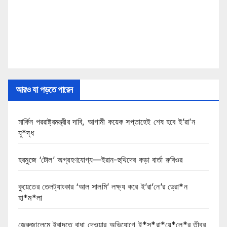
আরও যা পড়তে পারেন
মার্কিন পররাষ্ট্রমন্ত্রীর দাবি, আগামী কয়েক সপ্তাহেই শেষ হবে ই’রা’ন
যু*দ্ধ
হরমুজে ‘টোল’ অগ্রহণযোগ্য—ইরান-হুথিদের কড়া বার্তা রুবিওর
কুয়েতের তেলট্যাংকার ‘আল সালমি’ লক্ষ্য করে ই’রা’নে’র ড্রো*ন
হা*ম*লা
জেরুজালেমে ইবাদতে বাধা দেওয়ার অভিযোগে ই*স*রা*য়ে*লে*র তীব্র