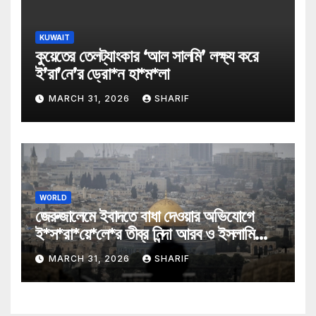
KUWAIT
কুয়েতের তেলট্যাংকার ‘আল সালমি’ লক্ষ্য করে
ই’রা’নে’র ড্রো*ন হা*ম*লা
MARCH 31, 2026
SHARIF
WORLD
জেরুজালেমে ইবাদতে বাধা দেওয়ার অভিযোগে
ই*স*রা*য়ে*লে*র তীব্র নিন্দা আরব ও ইসলামি
মন্ত্রীদের
MARCH 31, 2026
SHARIF