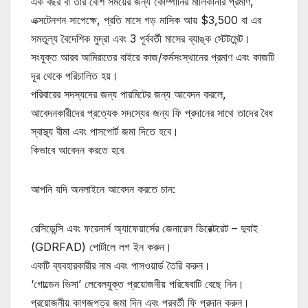
এক বছর বা তার বেশি সময়ের জন্য কোম্পানির মালিকানার প্রমাণ,
এক্সটেনশন সাপেক্ষে, প্রতি মাসে গড় মাসিক আয় $3,500 বা এর
সমতুল্য বৈদেশিক মুদ্রা এবং 3 পূর্ববর্তী মাসের ব্যাঙ্ক স্টেটমেন্ট।
সংযুক্ত আরব আমিরাতের বাইরে কাজ/কর্মসংস্থানের প্রমাণ এবং কাজটি
দূর থেকে পরিচালিত হয়।
পরিবারের সদস্যদের জন্য পারমিটের জন্য আবেদন করলে,
আবেদনকারীদের প্রত্যেক সদস্যের জন্য ফি প্রদানের সাথে তাদের বৈধ
স্বাস্থ্য বীমা এবং পাসপোর্ট জমা দিতে হবে।
কিভাবে আবেদন করতে হবে
আপনি যদি অনলাইনে আবেদন করতে চান:
রেসিডেন্সি এবং ফরেনার্স অ্যাফেয়ার্সের জেনারেল ডিরেক্টরেট – দুবাই
(GDRFAD) পোর্টালে লগ ইন করুন।
একটি ব্যবহারকারীর নাম এবং পাসওয়ার্ড তৈরি করুন।
‘গোল্ডেন ভিসা’ লেবেলযুক্ত প্রয়োজনীয় পরিষেবাটি বেছে নিন।
প্রয়োজনীয় কাগজপত্র জমা দিন এবং পরবর্তী ফি প্রদান করুন।