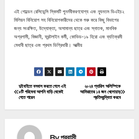
এই গোল্ডেন রেসিডেন্সি স্কিমটি পুনর্নবীকরণযোগ্য এবং ন্যূনতম ডিএইচ২
মিলিয়ন বিনিয়োগ সহ বিনিয়োগকারীদের থেকে শুরু করে কিছু বিভাগের
জন্য সংরক্ষিত, উদ্যোক্তা, অসামান্য ছাত্র এবং স্নাতক, মানবিক
অগ্রগামী, বিজ্ঞানী, ফ্রন্টলাইন কর্মী, কোভিড-১৯ হিরো এবং ব্যতিক্রমী
মেধাবী ছাত্র এবং প্রথম ডিগ্রিধারী। আত্মীয়
মোটিভেশনাল উক্তি
দুইবাইতে বসবাস করতে গেলে এই
২০২৪ প্যারিস অলিম্পিকে
Post
৮টি পরিষেবা আপনি বাড়ি থেকেই
আমিরাতের ১৪ জন খেলোয়াড়
পেতে পারেন
প্রতিদ্বন্দ্বিতা করবে
navigation
By
প্রবাসী