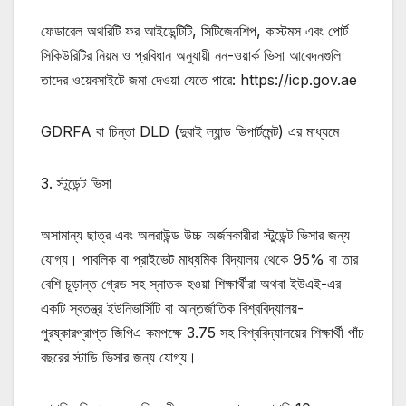
ফেডারেল অথরিটি ফর আইডেন্টিটি, সিটিজেনশিপ, কাস্টমস এবং পোর্ট
সিকিউরিটির নিয়ম ও প্রবিধান অনুযায়ী নন-ওয়ার্ক ভিসা আবেদনগুলি
তাদের ওয়েবসাইটে জমা দেওয়া যেতে পারে: https://icp.gov.ae
GDRFA বা চিন্তা DLD (দুবাই ল্যান্ড ডিপার্টমেন্ট) এর মাধ্যমে
3. স্টুডেন্ট ভিসা
অসামান্য ছাত্র এবং অলরাউন্ড উচ্চ অর্জনকারীরা স্টুডেন্ট ভিসার জন্য
যোগ্য। পাবলিক বা প্রাইভেট মাধ্যমিক বিদ্যালয় থেকে 95% বা তার
বেশি চূড়ান্ত গ্রেড সহ স্নাতক হওয়া শিক্ষার্থীরা অথবা ইউএই-এর
একটি স্বতন্ত্র ইউনিভার্সিটি বা আন্তর্জাতিক বিশ্ববিদ্যালয়-
পুরষ্কারপ্রাপ্ত জিপিএ কমপক্ষে 3.75 সহ বিশ্ববিদ্যালয়ের শিক্ষার্থী পাঁচ
বছরের স্টাডি ভিসার জন্য যোগ্য।