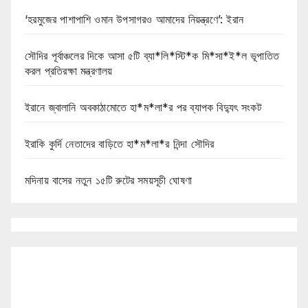
‘হরমুজের পাশাপাশি ওমান উপসাগরও আমাদের নিয়ন্ত্রণে’: ইরান
সৌদির পূর্বাঞ্চলের দিকে আসা ৫টি ব্যা*লি*স্টি*ক মি*সা*ই*ল ভূপাতিত
করল প্রতিরক্ষা মন্ত্রণালয়
ইরানে জ্বালানি অবকাঠামোতে হা*ম*লা*র পর ব্যাপক বিদ্যুৎ সংকট
ইরাকি কুর্দি নেতাদের বাড়িতে হা*ম*লা*র নিন্দা সৌদির
মদিনায় বাসের নতুন ১৫টি রুটের সময়সূচী ঘোষণা