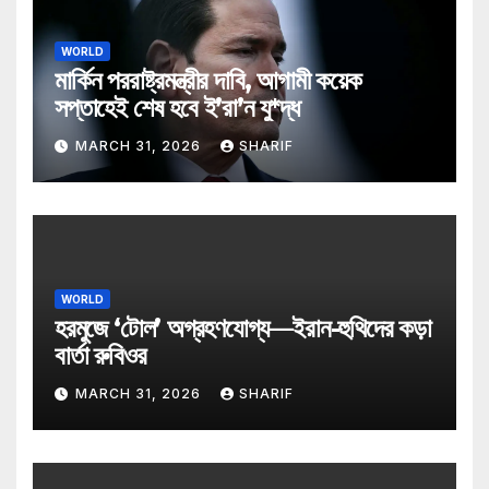
WORLD
মার্কিন পররাষ্ট্রমন্ত্রীর দাবি, আগামী কয়েক
সপ্তাহেই শেষ হবে ই’রা’ন যু*দ্ধ
MARCH 31, 2026
SHARIF
WORLD
হরমুজে ‘টোল’ অগ্রহণযোগ্য—ইরান-হুথিদের কড়া
বার্তা রুবিওর
MARCH 31, 2026
SHARIF