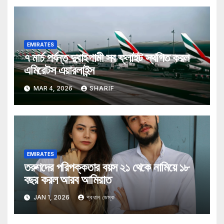
EMIRATES
৭ মার্চ পর্যন্ত দুবাইগামী সব ফ্লাইট স্থগিত করল
এমিরেটস এয়ারলাইন্স
MAR 4, 2026
SHARIF
EMIRATES
তরুণদের পরিপক্কতার বয়স ২১ থেকে নামিয়ে ১৮
বছর করল আরব আমিরাত
JAN 1, 2026
প্রধান ডেস্ক