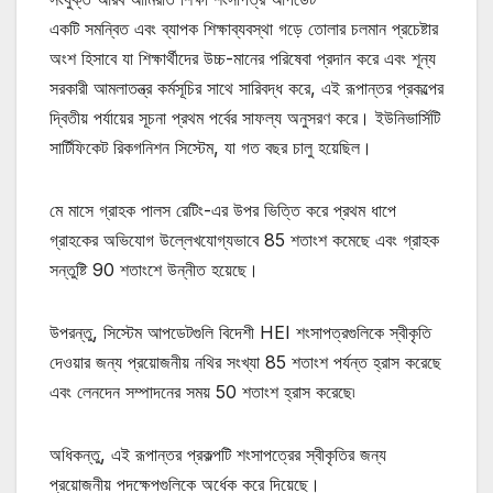
একটি সমন্বিত এবং ব্যাপক শিক্ষাব্যবস্থা গড়ে তোলার চলমান প্রচেষ্টার
অংশ হিসাবে যা শিক্ষার্থীদের উচ্চ-মানের পরিষেবা প্রদান করে এবং শূন্য
সরকারী আমলাতন্ত্র কর্মসূচির সাথে সারিবদ্ধ করে, এই রূপান্তর প্রকল্পের
দ্বিতীয় পর্যায়ের সূচনা প্রথম পর্বের সাফল্য অনুসরণ করে। ইউনিভার্সিটি
সার্টিফিকেট রিকগনিশন সিস্টেম, যা গত বছর চালু হয়েছিল।
মে মাসে গ্রাহক পালস রেটিং-এর উপর ভিত্তি করে প্রথম ধাপে
গ্রাহকের অভিযোগ উল্লেখযোগ্যভাবে 85 শতাংশ কমেছে এবং গ্রাহক
সন্তুষ্টি 90 শতাংশে উন্নীত হয়েছে।
উপরন্তু, সিস্টেম আপডেটগুলি বিদেশী HEI শংসাপত্রগুলিকে স্বীকৃতি
দেওয়ার জন্য প্রয়োজনীয় নথির সংখ্যা 85 শতাংশ পর্যন্ত হ্রাস করেছে
এবং লেনদেন সম্পাদনের সময় 50 শতাংশ হ্রাস করেছে৷
অধিকন্তু, এই রূপান্তর প্রকল্পটি শংসাপত্রের স্বীকৃতির জন্য
প্রয়োজনীয় পদক্ষেপগুলিকে অর্ধেক করে দিয়েছে।