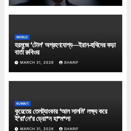
WORLD
হরমুজে ‘টোল’ অগ্রহণযোগ্য—ইরান-হুথিদের কড়া
বার্তা রুবিওর
MARCH 31, 2026
SHARIF
KUWAIT
কুয়েতের তেলট্যাংকার ‘আল সালমি’ লক্ষ্য করে
ই’রা’নে’র ড্রো*ন হা*ম*লা
MARCH 31, 2026
SHARIF