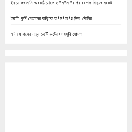
ইরানে জ্বালানি অবকাঠামোতে হা*ম*লা*র পর ব্যাপক বিদ্যুৎ সংকট
ইরাকি কুর্দি নেতাদের বাড়িতে হা*ম*লা*র নিন্দা সৌদির
মদিনায় বাসের নতুন ১৫টি রুটের সময়সূচী ঘোষণা