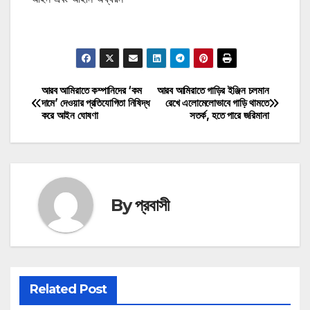
মোটিভেশনাল উক্তি
আরব আমিরাতে কম্পানিদের ‘কম
আরব আমিরাতে গাড়ির ইঞ্জিন চলমান
Post
দামে’ দেওয়ার প্রতিযোগিতা নিষিদ্ধ
রেখে এলোমেলোভাবে গাড়ি থামতে
করে আইন ঘোষণা
সতর্ক, হতে পারে জরিমানা
navigation
By
প্রবাসী
Related Post