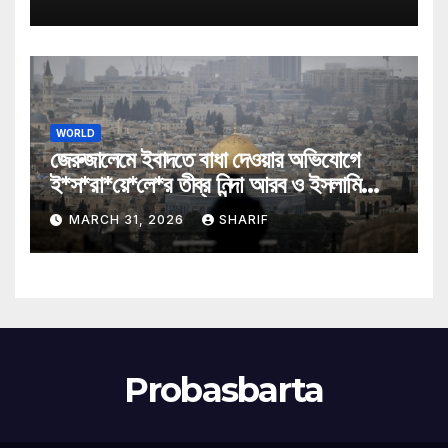
WORLD
জেরুজালেমে ইবাদতে বাধা দেওয়ার অভিযোগে
ই*স*রা*য়ে*লে*র তীব্র নিন্দা আরব ও ইসলামি
মন্ত্রীদের
MARCH 31, 2026
SHARIF
Probasbarta