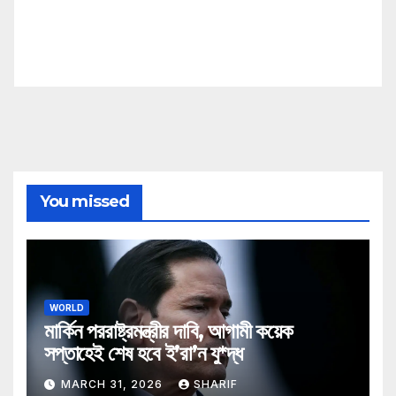
You missed
WORLD
মার্কিন পররাষ্ট্রমন্ত্রীর দাবি, আগামী কয়েক
সপ্তাহেই শেষ হবে ই’রা’ন যু*দ্ধ
MARCH 31, 2026
SHARIF