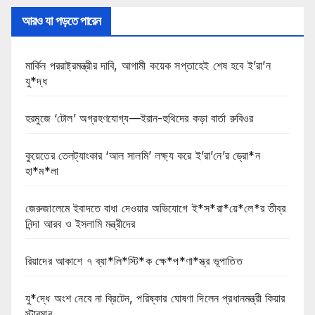
আরও যা পড়তে পারেন
মার্কিন পররাষ্ট্রমন্ত্রীর দাবি, আগামী কয়েক সপ্তাহেই শেষ হবে ই’রা’ন
যু*দ্ধ
হরমুজে ‘টোল’ অগ্রহণযোগ্য—ইরান-হুথিদের কড়া বার্তা রুবিওর
কুয়েতের তেলট্যাংকার ‘আল সালমি’ লক্ষ্য করে ই’রা’নে’র ড্রো*ন
হা*ম*লা
জেরুজালেমে ইবাদতে বাধা দেওয়ার অভিযোগে ই*স*রা*য়ে*লে*র তীব্র
নিন্দা আরব ও ইসলামি মন্ত্রীদের
রিয়াদের আকাশে ৭ ব্যা*লি*স্টি*ক ক্ষে*প*ণা*স্ত্র ভূপাতিত
যু*দ্ধে অংশ নেবে না ব্রিটেন, পরিষ্কার ঘোষণা দিলেন প্রধানমন্ত্রী কিয়ার
স্টারমার