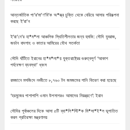
আন্তর্জাতিক পা’র’মা’ণ’বি’ক অ*স্ত্র চুক্তি থেকে বেরিয়ে আসার পরিকল্পনা
করছে ই’রা’ন
ই’রা’নে’র হা*ম*লা আঞ্চলিক স্থিতিশীলতার জন্য হুমকি: সৌদি যুবরাজ,
জর্ডান বাদশাহ ও কাতার আমিরের যৌথ সতর্কতা
সৌদি ঘাঁটিতে ইরানের হা*ম*লা*য় যুক্তরাষ্ট্রের গুরুত্বপূর্ণ ‘আকাশ
পর্যবেক্ষণ ব্যবস্থা’ ধ্বংস
রমজানে মসজিদে নববীতে ৮,৭৬০ টন জমজমের পানি বিতরণ করা হয়েছে
‘হরমুজের পাশাপাশি ওমান উপসাগরও আমাদের নিয়ন্ত্রণে’: ইরান
সৌদির পূর্বাঞ্চলের দিকে আসা ৫টি ব্যা*লি*স্টি*ক মি*সা*ই*ল ভূপাতিত
করল প্রতিরক্ষা মন্ত্রণালয়