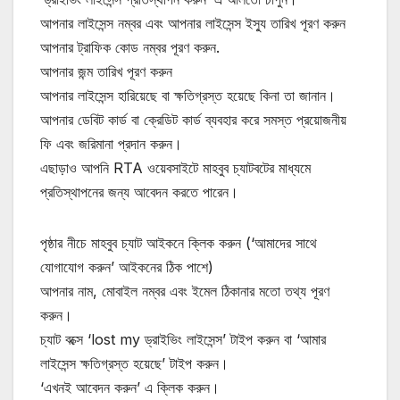
আপনার লাইসেন্স নম্বর এবং আপনার লাইসেন্স ইস্যু তারিখ পূরণ করুন
আপনার ট্রাফিক কোড নম্বর পূরণ করুন.
আপনার জন্ম তারিখ পূরণ করুন
আপনার লাইসেন্স হারিয়েছে বা ক্ষতিগ্রস্ত হয়েছে কিনা তা জানান।
আপনার ডেবিট কার্ড বা ক্রেডিট কার্ড ব্যবহার করে সমস্ত প্রয়োজনীয়
ফি এবং জরিমানা প্রদান করুন।
এছাড়াও আপনি RTA ওয়েবসাইটে মাহবুব চ্যাটবটের মাধ্যমে
প্রতিস্থাপনের জন্য আবেদন করতে পারেন।
পৃষ্ঠার নীচে মাহবুব চ্যাট আইকনে ক্লিক করুন (‘আমাদের সাথে
যোগাযোগ করুন’ আইকনের ঠিক পাশে)
আপনার নাম, মোবাইল নম্বর এবং ইমেল ঠিকানার মতো তথ্য পূরণ
করুন।
চ্যাট বক্সে ‘lost my ড্রাইভিং লাইসেন্স’ টাইপ করুন বা ‘আমার
লাইসেন্স ক্ষতিগ্রস্ত হয়েছে’ টাইপ করুন।
‘এখনই আবেদন করুন’ এ ক্লিক করুন।