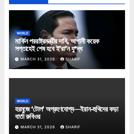
WORLD
মার্কিন পররাষ্ট্রমন্ত্রীর দাবি, আগামী কয়েক
সপ্তাহেই শেষ হবে ই’রা’ন যু*দ্ধ
MARCH 31, 2026
SHARIF
WORLD
হরমুজে ‘টোল’ অগ্রহণযোগ্য—ইরান-হুথিদের কড়া
বার্তা রুবিওর
MARCH 31, 2026
SHARIF