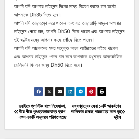
আপনি যদি আপনার লাইসেন্স দিনের মধ্যে বিতরণ করতে চান তবেই
আপনাকে Dh35 দিতে হবে।
আপনি যদি তাড়াহুড়ো করে থাকেন এবং যত তাড়াতাড়ি সম্ভব আপনার
লাইসেন্স পেতে চান, আপনি Dh50 দিতে পারেন এবং আপনার লাইসেন্স
দুই ঘণ্টার মধ্যে আপনার কাছে পৌঁছে দিতে পারেন।
আপনি যদি আবেদনের সময় সংযুক্ত আরব আমিরাতের বাইরে থাকেন
এবং আপনার লাইসেন্স পেতে চান তবে আপনাকে শুধুমাত্র আন্তর্জাতিক
ডেলিভারি ফি এর জন্য Dh50 দিতে হবে।
মোটিভেশনাল উক্তি
দুবাইতে প্লাস্টিক বাগে নিষেধাজ্ঞা,
মধ্যপ্রাচ্যের সেরা ১০টি আকর্ষণের
Post
ধীরে ধীরে পুনঃব্যবহারযোগ্য ব্যাগ
তালিকায় রয়েছে শারজাহের আল নূর
এখন একটি অভ্যাসে পরিণত হচ্ছে
দ্বীপ
navigation