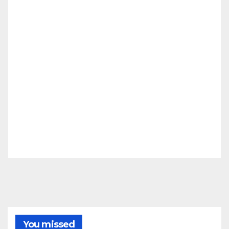
You missed