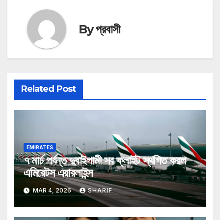
By
প্রবাসী
Related Post
EMIRATES
৭ মার্চ পর্যন্ত দুবাইগামী সব ফ্লাইট স্থগিত করল
এমিরেটস এয়ারলাইন্স
MAR 4, 2026
SHARIF