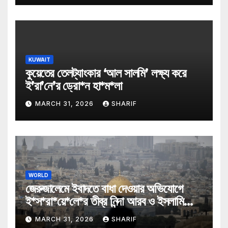
KUWAIT
কুয়েতের তেলট্যাংকার ‘আল সালমি’ লক্ষ্য করে
ই’রা’নে’র ড্রো*ন হা*ম*লা
MARCH 31, 2026
SHARIF
WORLD
জেরুজালেমে ইবাদতে বাধা দেওয়ার অভিযোগে
ই*স*রা*য়ে*লে*র তীব্র নিন্দা আরব ও ইসলামি
মন্ত্রীদের
MARCH 31, 2026
SHARIF