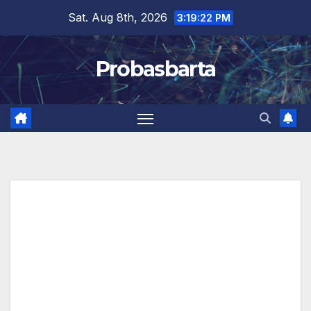
Skip
Sat. Aug 8th, 2026
3:19:23 PM
to
content
Probasbarta