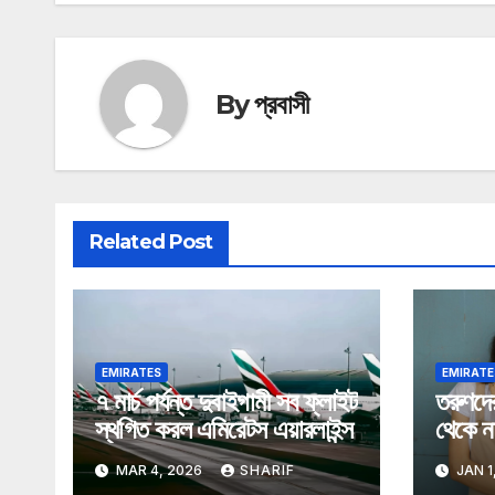
By
প্রবাসী
Related Post
EMIRATES
EMIRATE
৭ মার্চ পর্যন্ত দুবাইগামী সব ফ্লাইট
তরুণদে
স্থগিত করল এমিরেটস এয়ারলাইন্স
থেকে ন
আমিরা
MAR 4, 2026
SHARIF
JAN 1