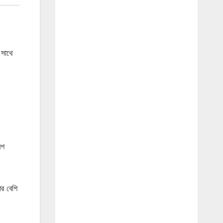
 সাথে
েশ
ের বেশি