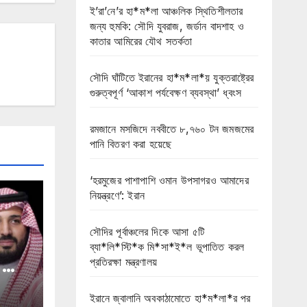
ই’রা’নে’র হা*ম*লা আঞ্চলিক স্থিতিশীলতার
জন্য হুমকি: সৌদি যুবরাজ, জর্ডান বাদশাহ ও
কাতার আমিরের যৌথ সতর্কতা
সৌদি ঘাঁটিতে ইরানের হা*ম*লা*য় যুক্তরাষ্ট্রের
গুরুত্বপূর্ণ ‘আকাশ পর্যবেক্ষণ ব্যবস্থা’ ধ্বংস
রমজানে মসজিদে নববীতে ৮,৭৬০ টন জমজমের
পানি বিতরণ করা হয়েছে
‘হরমুজের পাশাপাশি ওমান উপসাগরও আমাদের
নিয়ন্ত্রণে’: ইরান
সৌদির পূর্বাঞ্চলের দিকে আসা ৫টি
ব্যা*লি*স্টি*ক মি*সা*ই*ল ভূপাতিত করল
প্রতিরক্ষা মন্ত্রণালয়
ো সৌদি
ইরানে জ্বালানি অবকাঠামোতে হা*ম*লা*র পর