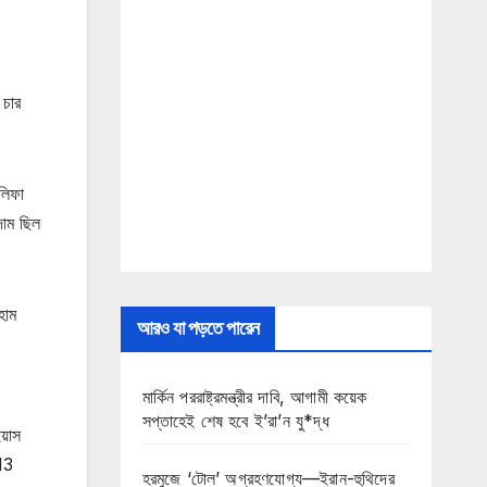
 চার
লিফা
দাম ছিল
হাম
আরও যা পড়তে পারেন
মার্কিন পররাষ্ট্রমন্ত্রীর দাবি, আগামী কয়েক
সপ্তাহেই শেষ হবে ই’রা’ন যু*দ্ধ
য়াস
13
হরমুজে ‘টোল’ অগ্রহণযোগ্য—ইরান-হুথিদের