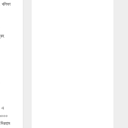
বং খলিফা
্রহ
0 এ
৫৬০০০
 দিরহাম