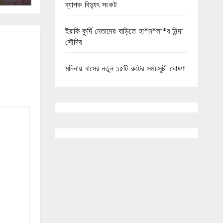
ব্যাপক বিদ্যুৎ সংকট
ইরাকি কুর্দি নেতাদের বাড়িতে হা*ম*লা*র নিন্দা
সৌদির
মদিনায় বাসের নতুন ১৫টি রুটের সময়সূচী ঘোষণা