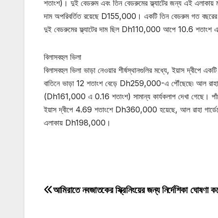
শতাংশ)। দুই বেডরুম এবং তিন বেডরুমের ফ্ল্যাটের জন্য এই এলাকায় মূল্
দাম অপরিবর্তিত রয়েছে D155,000। একটি তিন বেডরুম গত বছরের দ
দুই বেডরুমের ফ্ল্যাটের দাম ছিল Dh110,000 আপে 10.6 শতাংশ
বিলাসবহুল ভিলা
বিলাসবহুল ভিলা ভাড়া নেওয়ার শীর্ষস্থানগুলির মধ্যে, ইয়াস দ্বীপ
বাতিনে ভাড়া 12 শতাংশ বেড়ে Dh259,000-এ পৌঁছেছে৷ আল রাহা
(Dh161,000 এ 0.16 শতাংশ) সামান্য কার্যকলাপ দেখা গেছে। পাঁ
ইয়াস দ্বীপে 4.69 শতাংশে Dh360,000 হয়েছে, আল রাহা গার্ড
এলাকায় Dh198,000।
মোটিভেশনাল উক্তি
আমিরাতে নবজাতকের স্ক্রিনিংয়ের জন্য নির্দেশিকা ঘোষণা ক
Post
navigation