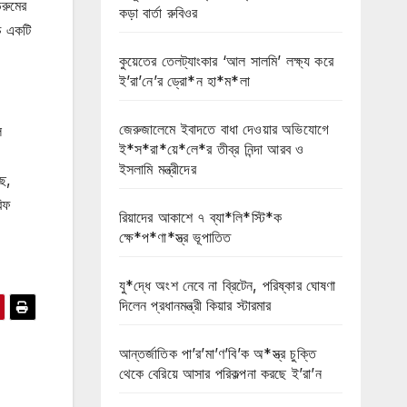
ডরুমের
কড়া বার্তা রুবিওর
ে একটি
কুয়েতের তেলট্যাংকার ‘আল সালমি’ লক্ষ্য করে
ই’রা’নে’র ড্রো*ন হা*ম*লা
জেরুজালেমে ইবাদতে বাধা দেওয়ার অভিযোগে
ল
ই*স*রা*য়ে*লে*র তীব্র নিন্দা আরব ও
ইসলামি মন্ত্রীদের
ে,
িফ
রিয়াদের আকাশে ৭ ব্যা*লি*স্টি*ক
ক্ষে*প*ণা*স্ত্র ভূপাতিত
যু*দ্ধে অংশ নেবে না ব্রিটেন, পরিষ্কার ঘোষণা
দিলেন প্রধানমন্ত্রী কিয়ার স্টারমার
আন্তর্জাতিক পা’র’মা’ণ’বি’ক অ*স্ত্র চুক্তি
থেকে বেরিয়ে আসার পরিকল্পনা করছে ই’রা’ন