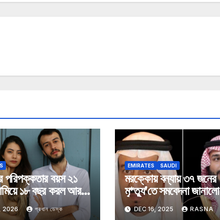
S
EMIRATES
SAUDI
র পরিপক্কতার বয়স ২১
মরক্কোয় বন্যায় ৩৭ জনের
ামিয়ে ১৮ বছর করল আরব
মৃ*ত্যু’তে সমবেদনা জানাল
ত
আরব
, 2026
প্রধান ডেস্ক
DEC 16, 2025
RASNA