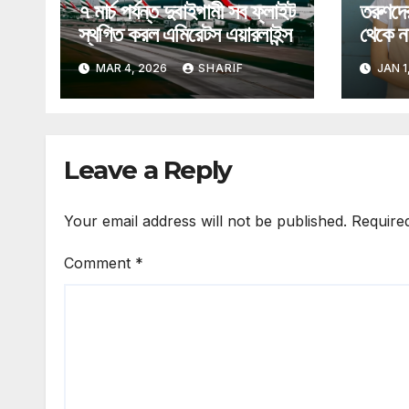
৭ মার্চ পর্যন্ত দুবাইগামী সব ফ্লাইট
তরুণদে
স্থগিত করল এমিরেটস এয়ারলাইন্স
থেকে ন
আমিরা
MAR 4, 2026
SHARIF
JAN 1
Leave a Reply
Your email address will not be published.
Require
Comment
*