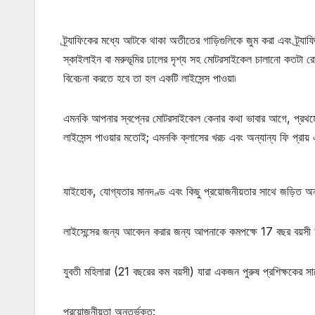
ট্র্যাফিকের মধ্যে আটকে থাকা অতীতের গাড়িগুলিকে জুম করা এবং ট্র্যা
স্কাইলাইন বা মরুভূমির ঢালের দৃশ্য সহ মোটরসাইকেল চালানো কতটা রো
বিবেচনা করতে হবে তা হল একটি লাইসেন্স পাওয়া৷
এমনকি আপনার স্বপ্নের মোটরসাইকেল কেনার কথা ভাবার আগে, প্রথমে 
লাইসেন্স পাওয়ার মতোই; এমনকি ক্লাসের খরচ এবং অন্যান্য ফি প্রায
যাইহোক, যোগ্যতার মানদণ্ড এবং কিছু প্রয়োজনীয়তার সাথে জড়িত অন্
লাইসেন্সের জন্য আবেদন করার জন্য আপনাকে কমপক্ষে 17 বছর বয়সী
যুবতী মহিলারা (21 বছরের কম বয়সী) যারা একজন পুরুষ প্রশিক্ষকের
প্রয়োজনীয়তা অন্তর্ভুক্ত: