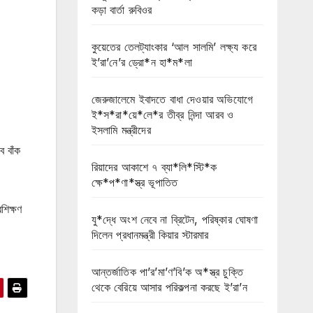
কড়া বার্তা রুবিওর
কুয়েতের তেলট্যাংকার ‘আল সালমি’ লক্ষ্য করে
ই’রা’নে’র ড্রো*ন হা*ম*লা
জেরুজালেমে ইবাদতে বাধা দেওয়ার অভিযোগে
ই*স*রা*য়ে*লে*র তীব্র নিন্দা আরব ও
ইসলামি মন্ত্রীদের
ে বাঁক
রিয়াদের আকাশে ৭ ব্যা*লি*স্টি*ক
ক্ষে*প*ণা*স্ত্র ভূপাতিত
শিক্ষণ
যু*দ্ধে অংশ নেবে না ব্রিটেন, পরিষ্কার ঘোষণা
দিলেন প্রধানমন্ত্রী কিয়ার স্টারমার
আন্তর্জাতিক পা’র’মা’ণ’বি’ক অ*স্ত্র চুক্তি
থেকে বেরিয়ে আসার পরিকল্পনা করছে ই’রা’ন