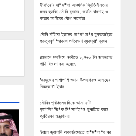
ই’রা’নে’র হা*ম*লা আঞ্চলিক স্থিতিশীলতার
জন্য হুমকি: সৌদি যুবরাজ, জর্ডান বাদশাহ ও
কাতার আমিরের যৌথ সতর্কতা
সৌদি ঘাঁটিতে ইরানের হা*ম*লা*য় যুক্তরাষ্ট্রের
গুরুত্বপূর্ণ ‘আকাশ পর্যবেক্ষণ ব্যবস্থা’ ধ্বংস
রমজানে মসজিদে নববীতে ৮,৭৬০ টন জমজমের
পানি বিতরণ করা হয়েছে
‘হরমুজের পাশাপাশি ওমান উপসাগরও আমাদের
নিয়ন্ত্রণে’: ইরান
সৌদির পূর্বাঞ্চলের দিকে আসা ৫টি
ব্যা*লি*স্টি*ক মি*সা*ই*ল ভূপাতিত করল
প্রতিরক্ষা মন্ত্রণালয়
ইরানে জ্বালানি অবকাঠামোতে হা*ম*লা*র পর