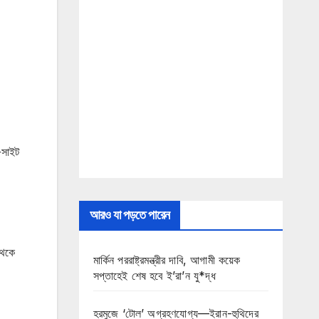
-সাইট
আরও যা পড়তে পারেন
থেকে
মার্কিন পররাষ্ট্রমন্ত্রীর দাবি, আগামী কয়েক
সপ্তাহেই শেষ হবে ই’রা’ন যু*দ্ধ
হরমুজে ‘টোল’ অগ্রহণযোগ্য—ইরান-হুথিদের