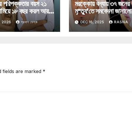
র পরিপক্কতার বয়স ২১
মরক্কোয় বন্যায় ৩৭ জনের
ামিয়ে ১৮ বছর করল আরব
মৃ*ত্যু’তে সমবেদনা জানাল
ত
আরব
, 2026
প্রধান ডেস্ক
DEC 16, 2025
RASNA
d fields are marked
*