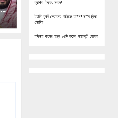
ব্যাপক বিদ্যুৎ সংকট
ো সৌদি
ইরাকি কুর্দি নেতাদের বাড়িতে হা*ম*লা*র নিন্দা
সৌদির
মদিনায় বাসের নতুন ১৫টি রুটের সময়সূচী ঘোষণা