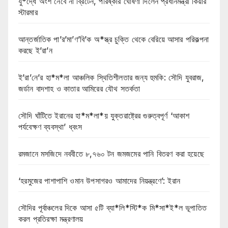
যু*দ্ধে অংশ নেবে না ব্রিটেন, পরিষ্কার ঘোষণা দিলেন প্রধানমন্ত্রী কিয়ার
স্টারমার
আন্তর্জাতিক পা’র’মা’ণ’বি’ক অ*স্ত্র চুক্তি থেকে বেরিয়ে আসার পরিকল্পনা
করছে ই’রা’ন
ই’রা’নে’র হা*ম*লা আঞ্চলিক স্থিতিশীলতার জন্য হুমকি: সৌদি যুবরাজ,
জর্ডান বাদশাহ ও কাতার আমিরের যৌথ সতর্কতা
সৌদি ঘাঁটিতে ইরানের হা*ম*লা*য় যুক্তরাষ্ট্রের গুরুত্বপূর্ণ ‘আকাশ
পর্যবেক্ষণ ব্যবস্থা’ ধ্বংস
রমজানে মসজিদে নববীতে ৮,৭৬০ টন জমজমের পানি বিতরণ করা হয়েছে
‘হরমুজের পাশাপাশি ওমান উপসাগরও আমাদের নিয়ন্ত্রণে’: ইরান
সৌদির পূর্বাঞ্চলের দিকে আসা ৫টি ব্যা*লি*স্টি*ক মি*সা*ই*ল ভূপাতিত
করল প্রতিরক্ষা মন্ত্রণালয়