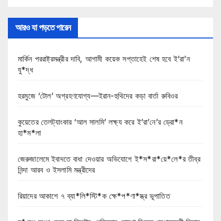
আরও যা পড়তে পারেন
মার্কিন পররাষ্ট্রমন্ত্রীর দাবি, আগামী কয়েক সপ্তাহেই শেষ হবে ই’রা’ন
যু*দ্ধ
হরমুজে ‘টোল’ অগ্রহণযোগ্য—ইরান-হুথিদের কড়া বার্তা রুবিওর
কুয়েতের তেলট্যাংকার ‘আল সালমি’ লক্ষ্য করে ই’রা’নে’র ড্রো*ন
হা*ম*লা
জেরুজালেমে ইবাদতে বাধা দেওয়ার অভিযোগে ই*স*রা*য়ে*লে*র তীব্র
নিন্দা আরব ও ইসলামি মন্ত্রীদের
রিয়াদের আকাশে ৭ ব্যা*লি*স্টি*ক ক্ষে*প*ণা*স্ত্র ভূপাতিত