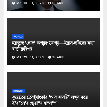
MARCH 31, 2026
SHARIF
WORLD
হরমুজে ‘টোল’ অগ্রহণযোগ্য—ইরান-হুথিদের কড়া
বার্তা রুবিওর
MARCH 31, 2026
SHARIF
KUWAIT
কুয়েতের তেলট্যাংকার ‘আল সালমি’ লক্ষ্য করে
ই’রা’নে’র ড্রো*ন হা*ম*লা