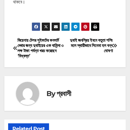
থাকবে।
মোটিভেশনাল উক্তি
ভিয়েনায় টেলর সুইফটের কনসার্ট
দুবাই জনপ্রিয় ইবনে বতুতা শপিং
Post
দেখার জন্য দুবাইয়ের এক বাসিন্দা ৩
মলে স্থায়ীভাবে সিনেমা হল বন্ধ
লক্ষ টাকা পর্যন্ত খরচ করেছেন
ঘোষণা
navigation
‘বিধ্বস্ত’
By
প্রবাসী
Related Post