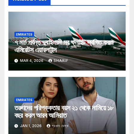
EMIRATES
৭ মার্চ পর্যন্ত দুবাইগামী সব ফ্লাইট স্থগিত করল
এমিরেটস এয়ারলাইন্স
MAR 4, 2026
SHARIF
EMIRATES
তরুণদের পরিপক্কতার বয়স ২১ থেকে নামিয়ে ১৮
বছর করল আরব আমিরাত
JAN 1, 2026
প্রধান ডেস্ক