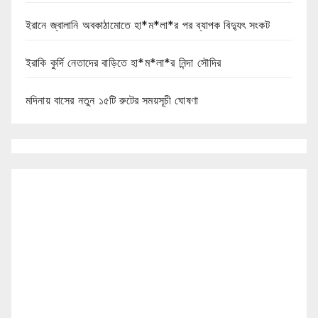
ইরানে জ্বালানি অবকাঠামোতে হা*ম*লা*র পর ব্যাপক বিদ্যুৎ সংকট
ইরাকি কুর্দি নেতাদের বাড়িতে হা*ম*লা*র নিন্দা সৌদির
মদিনায় বাসের নতুন ১৫টি রুটের সময়সূচী ঘোষণা