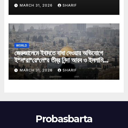
MARCH 31, 2026
SHARIF
WORLD
জেরুজালেমে ইবাদতে বাধা দেওয়ার অভিযোগে
ই*স*রা*য়ে*লে*র তীব্র নিন্দা আরব ও ইসলামি
মন্ত্রীদের
MARCH 31, 2026
SHARIF
Probasbarta