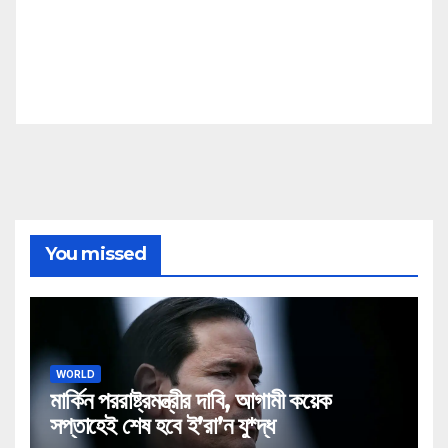
You missed
WORLD
মার্কিন পররাষ্ট্রমন্ত্রীর দাবি, আগামী কয়েক
সপ্তাহেই শেষ হবে ই’রা’ন যু*দ্ধ