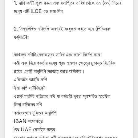
1. দাবি ফর্মটি পূরণ করুন এবং সমাপ্তির তারিখ থেকে ৩০ (৩০) দিনের
মধ্যে এটি ILOE-তে জমা দিন৷
2. নিম্নলিখিত নথিগুলি অবশ্যই সংযুক্ত করতে হবে (পিডিএফ
ফর্ম্যাটে):
বরখাস্ত নথিটি বেকারত্বের তারিখ এবং কারণ নির্দেশ করে।
কর্মী এবং নিয়োগকর্তার মধ্যে শ্রম মামলার ক্ষেত্রে চূড়ান্ত বিচারিক
রায়ের একটি অনুলিপি সরবরাহ করার অঙ্গীকার।
এমিরেটস আইডি কপি
বীমা কপি সার্টিফিকেট
ওয়ার্ক পারমিট বাতিলের নথি যা কর্মচারী দ্বারা স্বাক্ষরিত হয়েছিল
ভিসা বাতিলের নথি
কর্মসংস্থান চুক্তির অনুলিপি
IBAN শংসাপত্র
বৈধ UAE মোবাইল নম্বর
যেকোন সহায়ক নথি যা কর্মী মানবসম্পদ ও এমিরেটাইজেশন মন্ত্রকের