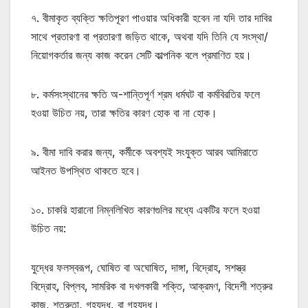
৭. বীমাকৃত ব্যক্তি ক্ষতিপূরণ পাওয়ার অধিকারী হবেন না যদি তার দাবির
সাথে প্রতারণা বা প্রতারণা জড়িত থাকে, অথবা যদি তিনি যে সংস্থা/
নিয়োগকর্তার জন্য কাজ করেন সেটি কাল্পনিক বলে প্রমাণিত হয়।
৮. কর্মসংস্থানের ক্ষতি অ-শান্তিপূর্ণ শ্রম ধর্মঘট বা কর্মবিরতির ফলে
হওয়া উচিত নয়, তারা ক্ষতির কারণ হোক বা না হোক।
৯. বীমা দাবি করার জন্য, কর্মীকে অবশ্যই সংযুক্ত আরব আমিরাতে
আইনত উপস্থিত থাকতে হবে।
১০. চাকরি হারানো নিম্নলিখিত কারণগুলির মধ্যে একটির ফলে হওয়া
উচিত নয়:
যুদ্ধের ফলস্বরূপ, ঘোষিত বা অঘোষিত, দাঙ্গা, বিদ্রোহ, সশস্ত্র
বিদ্রোহ, বিপ্লব, সামরিক বা দখলকারী শক্তি, আক্রমণ, বিদেশী শত্রুর
কাজ, শত্রুতা, গৃহযুদ্ধ, বা গৃহযুদ্ধ।