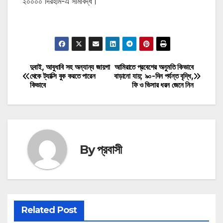
২০০০০ দিরহাম-এ সীমাবদ্ধ।
মোটিভেশনাল উক্তি
দুবাই, আবুধাবি সহ অন্যান্য জায়গা
আমিরাতে প্রবেশের অনুমতি কিভাবে
Post
থেকে ট্যাক্সি বুক করতে পারেন
বাড়ানো যায়; ৯০-দিন পর্যন্ত বৃদ্ধি,
কিভাবে
ফি ও ​​ভিসার ধরন জেনে নিন
navigation
By
প্রবাসী
Related Post