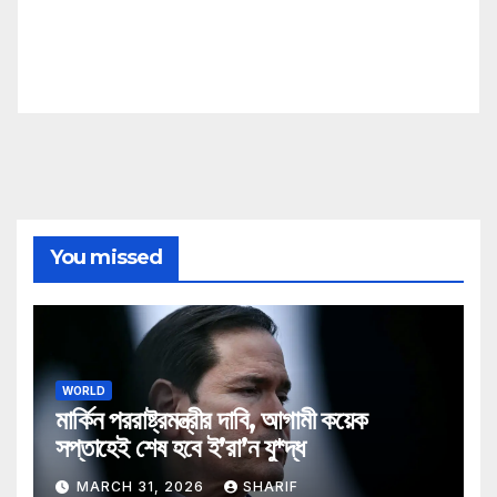
You missed
WORLD
মার্কিন পররাষ্ট্রমন্ত্রীর দাবি, আগামী কয়েক
সপ্তাহেই শেষ হবে ই’রা’ন যু*দ্ধ
MARCH 31, 2026
SHARIF