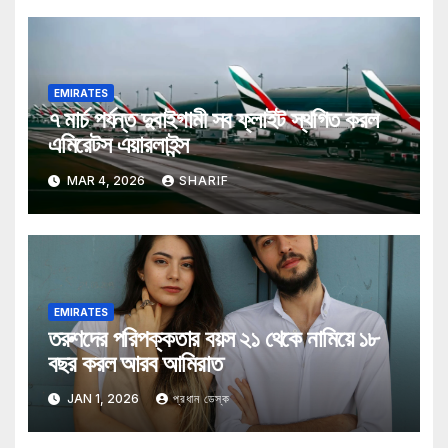
EMIRATES
৭ মার্চ পর্যন্ত দুবাইগামী সব ফ্লাইট স্থগিত করল
এমিরেটস এয়ারলাইন্স
MAR 4, 2026
SHARIF
EMIRATES
তরুণদের পরিপক্কতার বয়স ২১ থেকে নামিয়ে ১৮
বছর করল আরব আমিরাত
JAN 1, 2026
প্রধান ডেস্ক