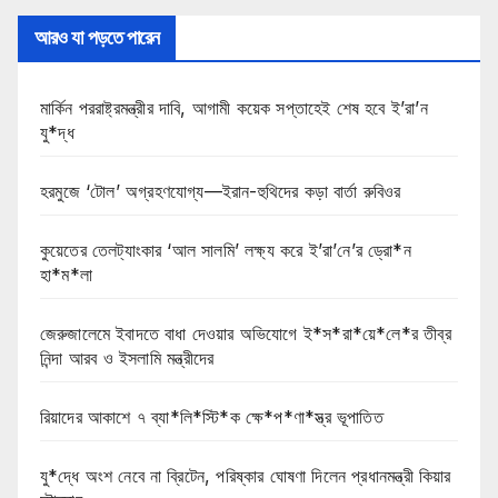
আরও যা পড়তে পারেন
মার্কিন পররাষ্ট্রমন্ত্রীর দাবি, আগামী কয়েক সপ্তাহেই শেষ হবে ই’রা’ন
যু*দ্ধ
হরমুজে ‘টোল’ অগ্রহণযোগ্য—ইরান-হুথিদের কড়া বার্তা রুবিওর
কুয়েতের তেলট্যাংকার ‘আল সালমি’ লক্ষ্য করে ই’রা’নে’র ড্রো*ন
হা*ম*লা
জেরুজালেমে ইবাদতে বাধা দেওয়ার অভিযোগে ই*স*রা*য়ে*লে*র তীব্র
নিন্দা আরব ও ইসলামি মন্ত্রীদের
রিয়াদের আকাশে ৭ ব্যা*লি*স্টি*ক ক্ষে*প*ণা*স্ত্র ভূপাতিত
যু*দ্ধে অংশ নেবে না ব্রিটেন, পরিষ্কার ঘোষণা দিলেন প্রধানমন্ত্রী কিয়ার