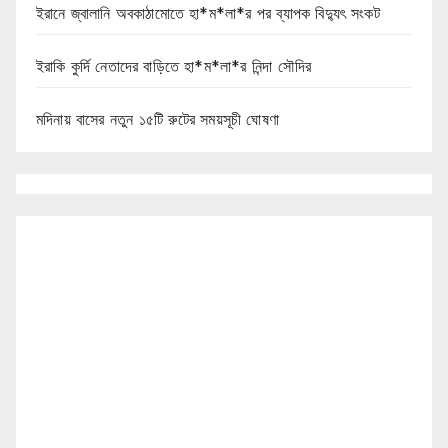
ইরানে জ্বালানি অবকাঠামোতে হা*ম*লা*র পর ব্যাপক বিদ্যুৎ সংকট
ইরাকি কুর্দি নেতাদের বাড়িতে হা*ম*লা*র নিন্দা সৌদির
মদিনায় বাসের নতুন ১৫টি রুটের সময়সূচী ঘোষণা