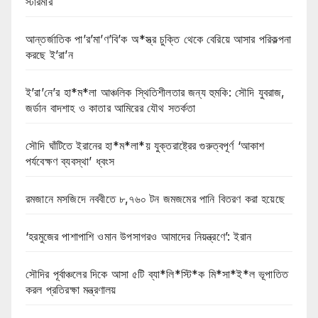
স্টারমার
আন্তর্জাতিক পা’র’মা’ণ’বি’ক অ*স্ত্র চুক্তি থেকে বেরিয়ে আসার পরিকল্পনা
করছে ই’রা’ন
ই’রা’নে’র হা*ম*লা আঞ্চলিক স্থিতিশীলতার জন্য হুমকি: সৌদি যুবরাজ,
জর্ডান বাদশাহ ও কাতার আমিরের যৌথ সতর্কতা
সৌদি ঘাঁটিতে ইরানের হা*ম*লা*য় যুক্তরাষ্ট্রের গুরুত্বপূর্ণ ‘আকাশ
পর্যবেক্ষণ ব্যবস্থা’ ধ্বংস
রমজানে মসজিদে নববীতে ৮,৭৬০ টন জমজমের পানি বিতরণ করা হয়েছে
‘হরমুজের পাশাপাশি ওমান উপসাগরও আমাদের নিয়ন্ত্রণে’: ইরান
সৌদির পূর্বাঞ্চলের দিকে আসা ৫টি ব্যা*লি*স্টি*ক মি*সা*ই*ল ভূপাতিত
করল প্রতিরক্ষা মন্ত্রণালয়