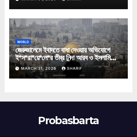
WORLD
জেরুজালেমে ইবাদতে বাধা দেওয়ার অভিযোগে
ই*স*রা*য়ে*লে*র তীব্র নিন্দা আরব ও ইসলামি
মন্ত্রীদের
MARCH 31, 2026
SHARIF
Probasbarta