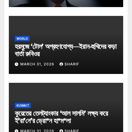
WORLD
হরমুজে ‘টোল’ অগ্রহণযোগ্য—ইরান-হুথিদের কড়া
বার্তা রুবিওর
MARCH 31, 2026
SHARIF
KUWAIT
কুয়েতের তেলট্যাংকার ‘আল সালমি’ লক্ষ্য করে
ই’রা’নে’র ড্রো*ন হা*ম*লা
MARCH 31, 2026
SHARIF