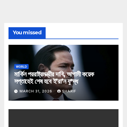
You missed
WORLD
মার্কিন পররাষ্ট্রমন্ত্রীর দাবি, আগামী কয়েক
সপ্তাহেই শেষ হবে ই’রা’ন যু*দ্ধ
MARCH 31, 2026
SHARIF