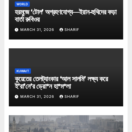
WORLD
হরমুজে ‘টোল’ অগ্রহণযোগ্য—ইরান-হুথিদের কড়া
বার্তা রুবিওর
MARCH 31, 2026
SHARIF
KUWAIT
কুয়েতের তেলট্যাংকার ‘আল সালমি’ লক্ষ্য করে
ই’রা’নে’র ড্রো*ন হা*ম*লা
MARCH 31, 2026
SHARIF