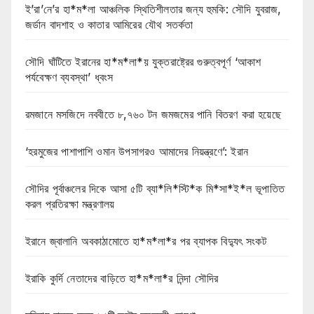
ই’রা’নে’র হা*ম*লা আঞ্চলিক স্থিতিশীলতার জন্য হুমকি: সৌদি যুবরাজ,
জর্ডান বাদশাহ ও কাতার আমিরের যৌথ সতর্কতা
সৌদি ঘাঁটিতে ইরানের হা*ম*লা*য় যুক্তরাষ্ট্রের গুরুত্বপূর্ণ ‘আকাশ
পর্যবেক্ষণ ব্যবস্থা’ ধ্বংস
রমজানে মসজিদে নববীতে ৮,৭৬০ টন জমজমের পানি বিতরণ করা হয়েছে
‘হরমুজের পাশাপাশি ওমান উপসাগরও আমাদের নিয়ন্ত্রণে’: ইরান
সৌদির পূর্বাঞ্চলের দিকে আসা ৫টি ব্যা*লি*স্টি*ক মি*সা*ই*ল ভূপাতিত
করল প্রতিরক্ষা মন্ত্রণালয়
ইরানে জ্বালানি অবকাঠামোতে হা*ম*লা*র পর ব্যাপক বিদ্যুৎ সংকট
ইরাকি কুর্দি নেতাদের বাড়িতে হা*ম*লা*র নিন্দা সৌদির