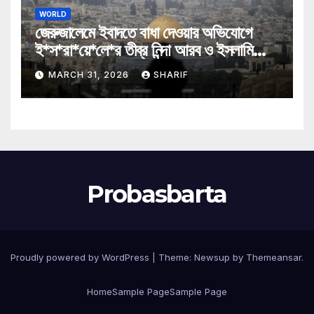
WORLD
জেরুজালেমে ইবাদতে বাধা দেওয়ার অভিযোগে
ই*স*রা*য়ে*লে*র তীব্র নিন্দা আরব ও ইসলামি
মন্ত্রীদের
MARCH 31, 2026
SHARIF
Probasbarta
Proudly powered by WordPress
|
Theme: Newsup by
Themeansar
.
Home
Sample Page
Sample Page