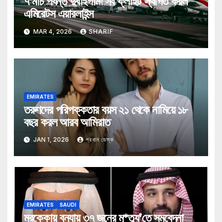
৭ মার্চ পর্যন্ত দুবাইগামী সব ফ্লাইট স্থগিত করল
এমিরেটস এয়ারলাইন্স
MAR 4, 2026
SHARIF
EMIRATES
তরুণদের পরিপক্কতার বয়স ২১ থেকে নামিয়ে ১৮
বছর করল আরব আমিরাত
JAN 1, 2026
প্রধান ডেস্ক
EMIRATES
SAUDI
মরক্কোয় বন্যায় ৩৭ জনের মৃ*ত্যু’তে সমবেদনা