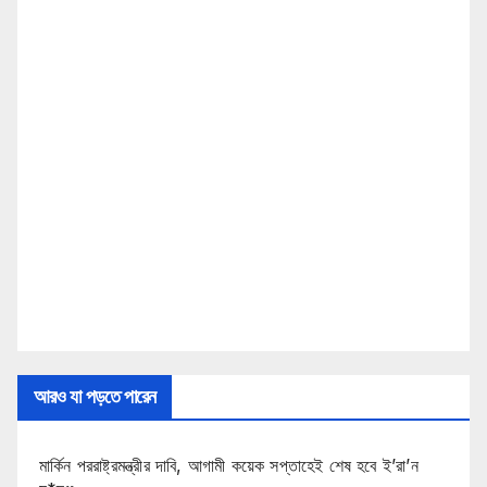
আরও যা পড়তে পারেন
মার্কিন পররাষ্ট্রমন্ত্রীর দাবি, আগামী কয়েক সপ্তাহেই শেষ হবে ই’রা’ন