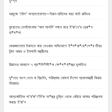
যু*দ্ধ
হরমুজে ‘টোল’ অগ্রহণযোগ্য—ইরান-হুথিদের কড়া বার্তা রুবিওর
কুয়েতের তেলট্যাংকার ‘আল সালমি’ লক্ষ্য করে ই’রা’নে’র ড্রো*ন
হা*ম*লা
জেরুজালেমে ইবাদতে বাধা দেওয়ার অভিযোগে ই*স*রা*য়ে*লে*র তীব্র
নিন্দা আরব ও ইসলামি মন্ত্রীদের
রিয়াদের আকাশে ৭ ব্যা*লি*স্টি*ক ক্ষে*প*ণা*স্ত্র ভূপাতিত
যু*দ্ধে অংশ নেবে না ব্রিটেন, পরিষ্কার ঘোষণা দিলেন প্রধানমন্ত্রী কিয়ার
স্টারমার
আন্তর্জাতিক পা’র’মা’ণ’বি’ক অ*স্ত্র চুক্তি থেকে বেরিয়ে আসার পরিকল্পনা
করছে ই’রা’ন