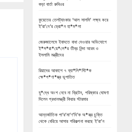
কড়া বার্তা রুবিওর
কুয়েতের তেলট্যাংকার ‘আল সালমি’ লক্ষ্য করে
ই’রা’নে’র ড্রো*ন হা*ম*লা
জেরুজালেমে ইবাদতে বাধা দেওয়ার অভিযোগে
ই*স*রা*য়ে*লে*র তীব্র নিন্দা আরব ও
ইসলামি মন্ত্রীদের
রিয়াদের আকাশে ৭ ব্যা*লি*স্টি*ক
ক্ষে*প*ণা*স্ত্র ভূপাতিত
যু*দ্ধে অংশ নেবে না ব্রিটেন, পরিষ্কার ঘোষণা
দিলেন প্রধানমন্ত্রী কিয়ার স্টারমার
আন্তর্জাতিক পা’র’মা’ণ’বি’ক অ*স্ত্র চুক্তি
থেকে বেরিয়ে আসার পরিকল্পনা করছে ই’রা’ন