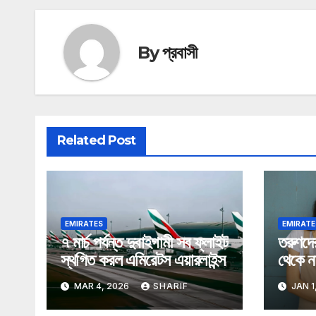
By
প্রবাসী
Related Post
EMIRATES
EMIRATE
৭ মার্চ পর্যন্ত দুবাইগামী সব ফ্লাইট
তরুণদে
স্থগিত করল এমিরেটস এয়ারলাইন্স
থেকে ন
আমিরা
MAR 4, 2026
SHARIF
JAN 1