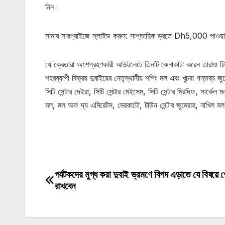
নিন।
সামার সারপ্রাইজে স্লাইড করুন: সাপ্তাহিক ড্রতে Dh5,000 পাও
যে ক্রেতারা অংশগ্রহণকারী আউটলেটে তিনটি কেনাকাটা করেন তারাও ট
শহরব্যাপী বিক্রয় দুবাইয়ের নেতৃস্থানীয় শপিং মল এবং খুচরা গন্তব্য জুড়
সিটি সেন্টার দেইরা, সিটি সেন্টার মেইসেম, সিটি সেন্টার মিরদিফ, সার্কেল 
মল, মল অফ দ্য এমিরেটস, মেরকাটো, টাউন সেন্টার জুমেরাহ, নাখিল ম
মোটিভেশনাল উক্তি
পর্যটকদের মুগ্ধ করা দুবাই ভ্রমণে বিপদ এড়াতে যে বিষয়ে 
Post
রাখবেন
navigation