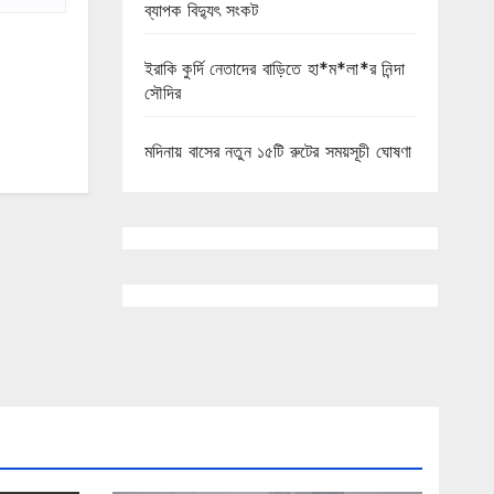
ব্যাপক বিদ্যুৎ সংকট
ইরাকি কুর্দি নেতাদের বাড়িতে হা*ম*লা*র নিন্দা
সৌদির
মদিনায় বাসের নতুন ১৫টি রুটের সময়সূচী ঘোষণা