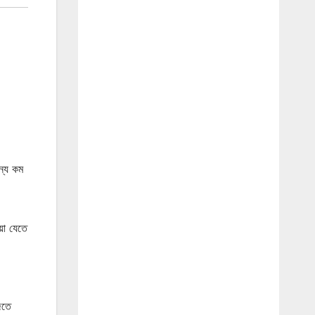
ন্য কম
য়া যেতে
িতে