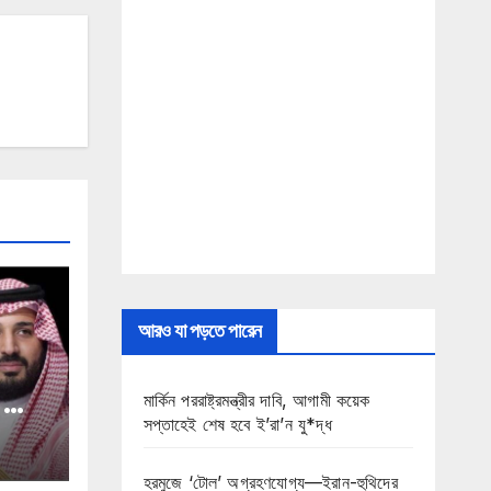
আরও যা পড়তে পারেন
ো সৌদি
মার্কিন পররাষ্ট্রমন্ত্রীর দাবি, আগামী কয়েক
সপ্তাহেই শেষ হবে ই’রা’ন যু*দ্ধ
হরমুজে ‘টোল’ অগ্রহণযোগ্য—ইরান-হুথিদের