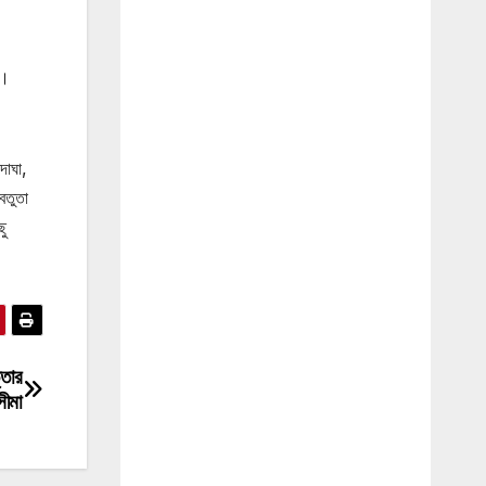
ন।
দাঘা,
 বতুতা
ছু
্তার
সীমা