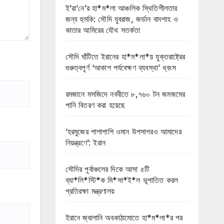
ই’রা’নে’র হা*ম*লা আঞ্চলিক স্থিতিশীলতার
জন্য হুমকি: সৌদি যুবরাজ, জর্ডান বাদশাহ ও
কাতার আমিরের যৌথ সতর্কতা
সৌদি ঘাঁটিতে ইরানের হা*ম*লা*য় যুক্তরাষ্ট্রের
গুরুত্বপূর্ণ ‘আকাশ পর্যবেক্ষণ ব্যবস্থা’ ধ্বংস
রমজানে মসজিদে নববীতে ৮,৭৬০ টন জমজমের
পানি বিতরণ করা হয়েছে
‘হরমুজের পাশাপাশি ওমান উপসাগরও আমাদের
নিয়ন্ত্রণে’: ইরান
সৌদির পূর্বাঞ্চলের দিকে আসা ৫টি
ব্যা*লি*স্টি*ক মি*সা*ই*ল ভূপাতিত করল
প্রতিরক্ষা মন্ত্রণালয়
ইরানে জ্বালানি অবকাঠামোতে হা*ম*লা*র পর