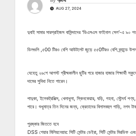
By
প্রবাসী
AUG 27, 2024
দুবাই সামার সারপ্রাইজস বাসিন্দাদের ‘ডিএসএস ফাইনাল সেল’-এ ৯০ শতাং
ডিলগুলি ,৫00 টিরও বেশি আউটলেট জুড়ে ৫৫0টিরও বেশি ব্র্যান্ডে উপল
যেহেতু ২৬শে আগস্ট গ্রীষ্মকালীন ছুটির পরে হাজার হাজার শিক্ষার্থী 
দামের সুবিধা নিতে পারেন।
পাদুকা, ইলেকট্রনিক্স, খেলাধুলা, স্কিনকেয়ার, ঘড়ি, গহনা, সৌন্দর্য
পারে। শুধুমাত্র তিন দিনের জন্য, ক্রেতাদের বিলাসবহুল গাড়ি, নগদ 
পুরষ্কার জিততে হবে
DSS শেয়ার মিলিয়নেয়ার: সিটি সেন্টার ডেইরা, সিটি সেন্টার মিরডিফ এ