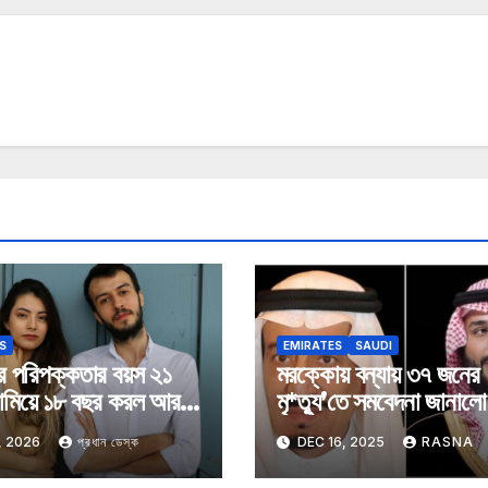
S
EMIRATES
SAUDI
র পরিপক্কতার বয়স ২১
মরক্কোয় বন্যায় ৩৭ জনের
ামিয়ে ১৮ বছর করল আরব
মৃ*ত্যু’তে সমবেদনা জানাল
ত
আরব
, 2026
প্রধান ডেস্ক
DEC 16, 2025
RASNA