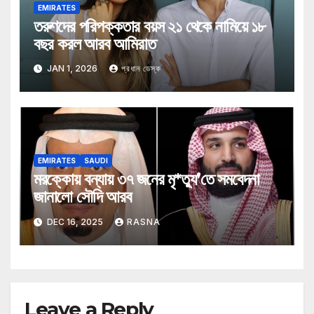
EMIRATES
তরুণদের পরিপক্কতার বয়স ২১ থেকে নামিয়ে ১৮
বছর করল আরব আমিরাত
JAN 1, 2026
প্রধান ডেস্ক
EMIRATES
SAUDI
মরক্কোয় বন্যায় ৩৭ জনের মৃ*ত্যু’তে সমবেদনা
জানালো সৌদি আরব
DEC 16, 2025
RASNA
Leave a Reply