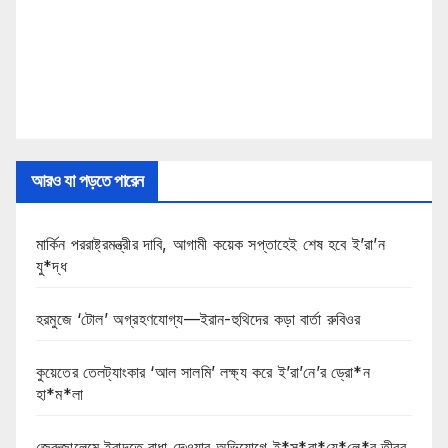
আরও যা পড়তে পারেন
মার্কিন পররাষ্ট্রমন্ত্রীর দাবি, আগামী কয়েক সপ্তাহেই শেষ হবে ই’রা’ন
যু*দ্ধ
হরমুজে ‘টোল’ অগ্রহণযোগ্য—ইরান-হুথিদের কড়া বার্তা রুবিওর
কুয়েতের তেলট্যাংকার ‘আল সালমি’ লক্ষ্য করে ই’রা’নে’র ড্রো*ন
হা*ম*লা
জেরুজালেমে ইবাদতে বাধা দেওয়ার অভিযোগে ই*স*রা*য়ে*লে*র তীব্র