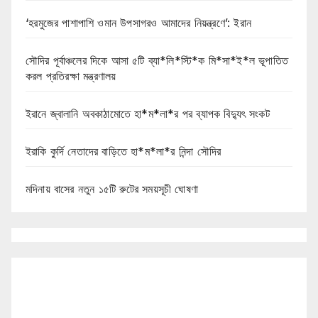
‘হরমুজের পাশাপাশি ওমান উপসাগরও আমাদের নিয়ন্ত্রণে’: ইরান
সৌদির পূর্বাঞ্চলের দিকে আসা ৫টি ব্যা*লি*স্টি*ক মি*সা*ই*ল ভূপাতিত
করল প্রতিরক্ষা মন্ত্রণালয়
ইরানে জ্বালানি অবকাঠামোতে হা*ম*লা*র পর ব্যাপক বিদ্যুৎ সংকট
ইরাকি কুর্দি নেতাদের বাড়িতে হা*ম*লা*র নিন্দা সৌদির
মদিনায় বাসের নতুন ১৫টি রুটের সময়সূচী ঘোষণা