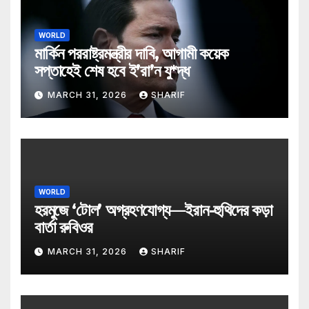
WORLD
মার্কিন পররাষ্ট্রমন্ত্রীর দাবি, আগামী কয়েক
সপ্তাহেই শেষ হবে ই’রা’ন যু*দ্ধ
MARCH 31, 2026
SHARIF
WORLD
হরমুজে ‘টোল’ অগ্রহণযোগ্য—ইরান-হুথিদের কড়া
বার্তা রুবিওর
MARCH 31, 2026
SHARIF