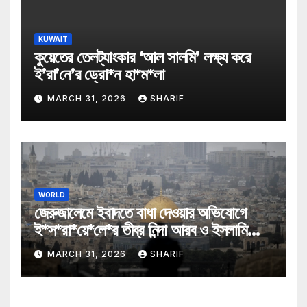
KUWAIT
কুয়েতের তেলট্যাংকার ‘আল সালমি’ লক্ষ্য করে
ই’রা’নে’র ড্রো*ন হা*ম*লা
MARCH 31, 2026
SHARIF
WORLD
জেরুজালেমে ইবাদতে বাধা দেওয়ার অভিযোগে
ই*স*রা*য়ে*লে*র তীব্র নিন্দা আরব ও ইসলামি
মন্ত্রীদের
MARCH 31, 2026
SHARIF