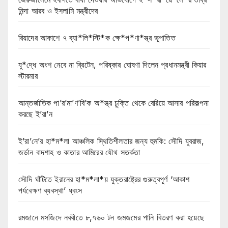
নিন্দা আরব ও ইসলামি মন্ত্রীদের
রিয়াদের আকাশে ৭ ব্যা*লি*স্টি*ক ক্ষে*প*ণা*স্ত্র ভূপাতিত
যু*দ্ধে অংশ নেবে না ব্রিটেন, পরিষ্কার ঘোষণা দিলেন প্রধানমন্ত্রী কিয়ার
স্টারমার
আন্তর্জাতিক পা’র’মা’ণ’বি’ক অ*স্ত্র চুক্তি থেকে বেরিয়ে আসার পরিকল্পনা
করছে ই’রা’ন
ই’রা’নে’র হা*ম*লা আঞ্চলিক স্থিতিশীলতার জন্য হুমকি: সৌদি যুবরাজ,
জর্ডান বাদশাহ ও কাতার আমিরের যৌথ সতর্কতা
সৌদি ঘাঁটিতে ইরানের হা*ম*লা*য় যুক্তরাষ্ট্রের গুরুত্বপূর্ণ ‘আকাশ
পর্যবেক্ষণ ব্যবস্থা’ ধ্বংস
রমজানে মসজিদে নববীতে ৮,৭৬০ টন জমজমের পানি বিতরণ করা হয়েছে