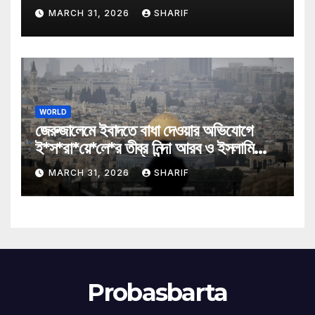
MARCH 31, 2026
SHARIF
WORLD
জেরুজালেমে ইবাদতে বাধা দেওয়ার অভিযোগে
ই*স*রা*য়ে*লে*র তীব্র নিন্দা আরব ও ইসলামি
মন্ত্রীদের
MARCH 31, 2026
SHARIF
Probasbarta