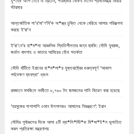
যু*দ্ধে অংশ নেবে না ব্রিটেন, পরিষ্কার ঘোষণা দিলেন প্রধানমন্ত্রী কিয়ার
স্টারমার
আন্তর্জাতিক পা’র’মা’ণ’বি’ক অ*স্ত্র চুক্তি থেকে বেরিয়ে আসার পরিকল্পনা
করছে ই’রা’ন
ই’রা’নে’র হা*ম*লা আঞ্চলিক স্থিতিশীলতার জন্য হুমকি: সৌদি যুবরাজ,
জর্ডান বাদশাহ ও কাতার আমিরের যৌথ সতর্কতা
সৌদি ঘাঁটিতে ইরানের হা*ম*লা*য় যুক্তরাষ্ট্রের গুরুত্বপূর্ণ ‘আকাশ
পর্যবেক্ষণ ব্যবস্থা’ ধ্বংস
রমজানে মসজিদে নববীতে ৮,৭৬০ টন জমজমের পানি বিতরণ করা হয়েছে
‘হরমুজের পাশাপাশি ওমান উপসাগরও আমাদের নিয়ন্ত্রণে’: ইরান
সৌদির পূর্বাঞ্চলের দিকে আসা ৫টি ব্যা*লি*স্টি*ক মি*সা*ই*ল ভূপাতিত
করল প্রতিরক্ষা মন্ত্রণালয়