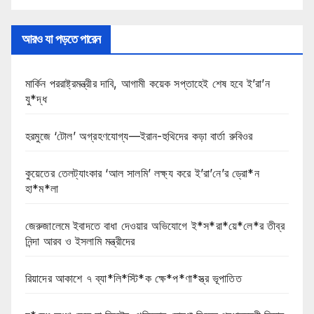
আরও যা পড়তে পারেন
মার্কিন পররাষ্ট্রমন্ত্রীর দাবি, আগামী কয়েক সপ্তাহেই শেষ হবে ই’রা’ন
যু*দ্ধ
হরমুজে ‘টোল’ অগ্রহণযোগ্য—ইরান-হুথিদের কড়া বার্তা রুবিওর
কুয়েতের তেলট্যাংকার ‘আল সালমি’ লক্ষ্য করে ই’রা’নে’র ড্রো*ন
হা*ম*লা
জেরুজালেমে ইবাদতে বাধা দেওয়ার অভিযোগে ই*স*রা*য়ে*লে*র তীব্র
নিন্দা আরব ও ইসলামি মন্ত্রীদের
রিয়াদের আকাশে ৭ ব্যা*লি*স্টি*ক ক্ষে*প*ণা*স্ত্র ভূপাতিত