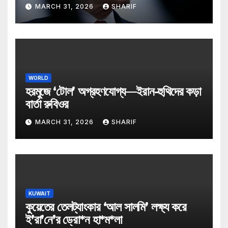
MARCH 31, 2026
SHARIF
WORLD
হরমুজে ‘টোল’ অগ্রহণযোগ্য—ইরান-হুথিদের কড়া
বার্তা রুবিওর
MARCH 31, 2026
SHARIF
KUWAIT
কুয়েতের তেলট্যাংকার ‘আল সালমি’ লক্ষ্য করে
ই’রা’নে’র ড্রো*ন হা*ম*লা