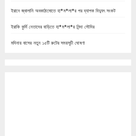
ইরানে জ্বালানি অবকাঠামোতে হা*ম*লা*র পর ব্যাপক বিদ্যুৎ সংকট
ইরাকি কুর্দি নেতাদের বাড়িতে হা*ম*লা*র নিন্দা সৌদির
মদিনায় বাসের নতুন ১৫টি রুটের সময়সূচী ঘোষণা