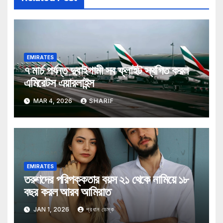
EMIRATES
৭ মার্চ পর্যন্ত দুবাইগামী সব ফ্লাইট স্থগিত করল
এমিরেটস এয়ারলাইন্স
MAR 4, 2026
SHARIF
EMIRATES
তরুণদের পরিপক্কতার বয়স ২১ থেকে নামিয়ে ১৮
বছর করল আরব আমিরাত
JAN 1, 2026
প্রধান ডেস্ক