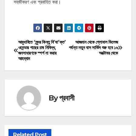
সহজীকরণ এবং প্রবাহিত করা।
মোটিভেশনাল উক্তি
আবুধাবিতে ‘সুন্দর কিন্তু বি’ষা’ক্ত’
আজমান থেকে গ্লোবাল ভিলেজ
Post
ওলেন্ডার গাছের চাষ নিষিদ্ধ,
পর্যন্ত নতুন বাস সার্ভিস শুরু হবে ১৬
জনসাধারণকে স্পর্শ না করার
অক্টোবর থেকে
navigation
আহব্বান
By
প্রবাসী
Related Post