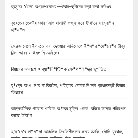
হরমুজে ‘টোল’ অগ্রহণযোগ্য—ইরান-হুথিদের কড়া বার্তা রুবিওর
কুয়েতের তেলট্যাংকার ‘আল সালমি’ লক্ষ্য করে ই’রা’নে’র ড্রো*ন
হা*ম*লা
জেরুজালেমে ইবাদতে বাধা দেওয়ার অভিযোগে ই*স*রা*য়ে*লে*র তীব্র
নিন্দা আরব ও ইসলামি মন্ত্রীদের
রিয়াদের আকাশে ৭ ব্যা*লি*স্টি*ক ক্ষে*প*ণা*স্ত্র ভূপাতিত
যু*দ্ধে অংশ নেবে না ব্রিটেন, পরিষ্কার ঘোষণা দিলেন প্রধানমন্ত্রী কিয়ার
স্টারমার
আন্তর্জাতিক পা’র’মা’ণ’বি’ক অ*স্ত্র চুক্তি থেকে বেরিয়ে আসার পরিকল্পনা
করছে ই’রা’ন
ই’রা’নে’র হা*ম*লা আঞ্চলিক স্থিতিশীলতার জন্য হুমকি: সৌদি যুবরাজ,