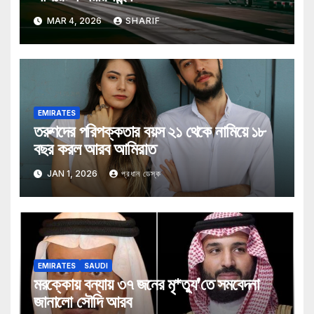
MAR 4, 2026
SHARIF
EMIRATES
তরুণদের পরিপক্কতার বয়স ২১ থেকে নামিয়ে ১৮
বছর করল আরব আমিরাত
JAN 1, 2026
প্রধান ডেস্ক
EMIRATES
SAUDI
মরক্কোয় বন্যায় ৩৭ জনের মৃ*ত্যু’তে সমবেদনা
জানালো সৌদি আরব