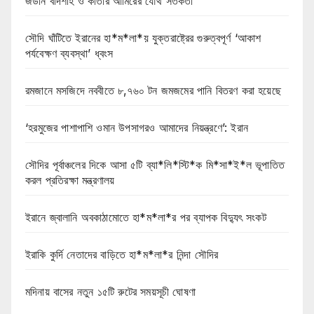
জর্ডান বাদশাহ ও কাতার আমিরের যৌথ সতর্কতা
সৌদি ঘাঁটিতে ইরানের হা*ম*লা*য় যুক্তরাষ্ট্রের গুরুত্বপূর্ণ ‘আকাশ
পর্যবেক্ষণ ব্যবস্থা’ ধ্বংস
রমজানে মসজিদে নববীতে ৮,৭৬০ টন জমজমের পানি বিতরণ করা হয়েছে
‘হরমুজের পাশাপাশি ওমান উপসাগরও আমাদের নিয়ন্ত্রণে’: ইরান
সৌদির পূর্বাঞ্চলের দিকে আসা ৫টি ব্যা*লি*স্টি*ক মি*সা*ই*ল ভূপাতিত
করল প্রতিরক্ষা মন্ত্রণালয়
ইরানে জ্বালানি অবকাঠামোতে হা*ম*লা*র পর ব্যাপক বিদ্যুৎ সংকট
ইরাকি কুর্দি নেতাদের বাড়িতে হা*ম*লা*র নিন্দা সৌদির
মদিনায় বাসের নতুন ১৫টি রুটের সময়সূচী ঘোষণা