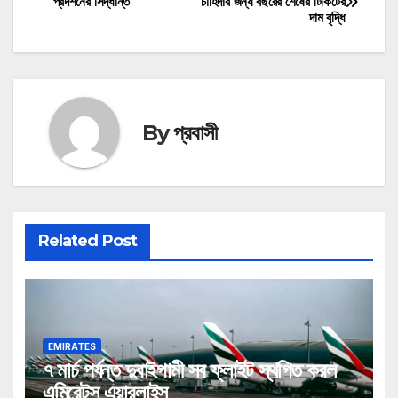
প্রদর্শনের সিদ্ধান্ত
চাহিদার জন্য বছরের শেষের টিকিটের
দাম বৃদ্ধি
navigation
By
প্রবাসী
Related Post
EMIRATES
৭ মার্চ পর্যন্ত দুবাইগামী সব ফ্লাইট স্থগিত করল
এমিরেটস এয়ারলাইন্স