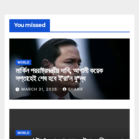
You missed
WORLD
মার্কিন পররাষ্ট্রমন্ত্রীর দাবি, আগামী কয়েক
সপ্তাহেই শেষ হবে ই’রা’ন যু*দ্ধ
MARCH 31, 2026
SHARIF
WORLD