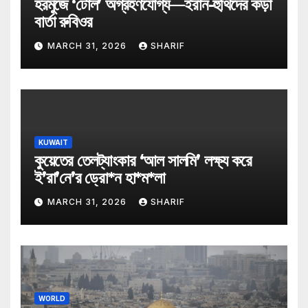
হরমুজে ‘টোল’ অগ্রহণযোগ্য—ইরান-হুথিদের কড়া
বার্তা রুবিওর
MARCH 31, 2026
SHARIF
KUWAIT
কুয়েতের তেলট্যাংকার ‘আল সালমি’ লক্ষ্য করে
ই’রা’নে’র ড্রো*ন হা*ম*লা
MARCH 31, 2026
SHARIF
WORLD