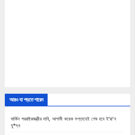
আরও যা পড়তে পারেন
মার্কিন পররাষ্ট্রমন্ত্রীর দাবি, আগামী কয়েক সপ্তাহেই শেষ হবে ই’রা’ন
যু*দ্ধ