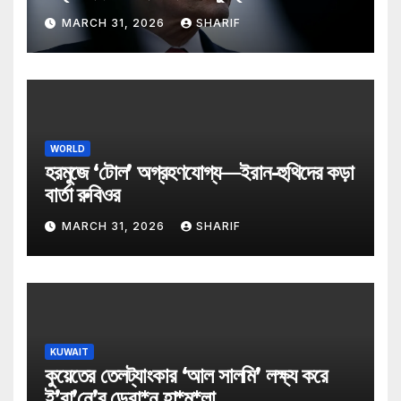
MARCH 31, 2026
SHARIF
WORLD
হরমুজে ‘টোল’ অগ্রহণযোগ্য—ইরান-হুথিদের কড়া
বার্তা রুবিওর
MARCH 31, 2026
SHARIF
KUWAIT
কুয়েতের তেলট্যাংকার ‘আল সালমি’ লক্ষ্য করে
ই’রা’নে’র ড্রো*ন হা*ম*লা