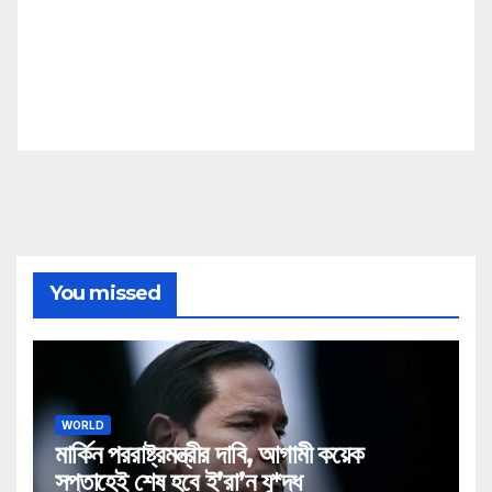
You missed
WORLD
মার্কিন পররাষ্ট্রমন্ত্রীর দাবি, আগামী কয়েক
সপ্তাহেই শেষ হবে ই’রা’ন যু*দ্ধ