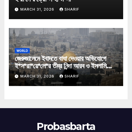
MARCH 31, 2026
SHARIF
WORLD
জেরুজালেমে ইবাদতে বাধা দেওয়ার অভিযোগে
ই*স*রা*য়ে*লে*র তীব্র নিন্দা আরব ও ইসলামি
মন্ত্রীদের
MARCH 31, 2026
SHARIF
Probasbarta