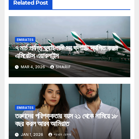
Related Post
EMIRATES
৭ মার্চ পর্যন্ত দুবাইগামী সব ফ্লাইট স্থগিত করল
এমিরেটস এয়ারলাইন্স
MAR 4, 2026
SHARIF
EMIRATES
তরুণদের পরিপক্কতার বয়স ২১ থেকে নামিয়ে ১৮
বছর করল আরব আমিরাত
JAN 1, 2026
প্রধান ডেস্ক