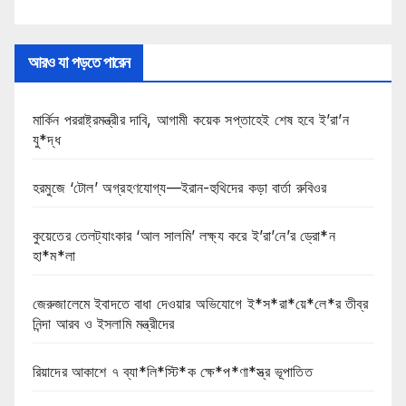
আরও যা পড়তে পারেন
মার্কিন পররাষ্ট্রমন্ত্রীর দাবি, আগামী কয়েক সপ্তাহেই শেষ হবে ই’রা’ন
যু*দ্ধ
হরমুজে ‘টোল’ অগ্রহণযোগ্য—ইরান-হুথিদের কড়া বার্তা রুবিওর
কুয়েতের তেলট্যাংকার ‘আল সালমি’ লক্ষ্য করে ই’রা’নে’র ড্রো*ন
হা*ম*লা
জেরুজালেমে ইবাদতে বাধা দেওয়ার অভিযোগে ই*স*রা*য়ে*লে*র তীব্র
নিন্দা আরব ও ইসলামি মন্ত্রীদের
রিয়াদের আকাশে ৭ ব্যা*লি*স্টি*ক ক্ষে*প*ণা*স্ত্র ভূপাতিত