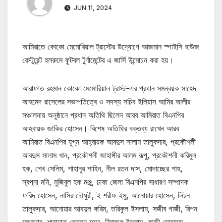
JUN 11, 2024
আমিরাতে কোকো মেমোরিয়াল ট্রাস্টের উদ্যোগে আজমান স্পাইসি হাউজ
রেস্টুরেন্ট হলরুমে ফুটবল টুর্ণামেন্টের এ জার্সি উন্মোচন করা হয়।
আরাফাত রহমান কোকো মেমোরিয়াল ট্রাস্ট-এর প্রধান সমন্বয়ক সাহেদ
আহমেদ রাসেলের সভাপতিত্বে ও সদস্য সচিব ইলিয়াস আমির আলীর
সঞ্চালনায় অনুষ্ঠানে প্রধান অতিথি ছিলেন আরব আমিরাত বিএনপির
আহবায়ক জাকির হোসেন। বিশেষ অতিথির বক্তব্য রাখেন আরব
আমিরাত বিএনপির যুগ্ন আহ্বায়ক আবদুস সালাম তালুকদার, প্রকৌশলী
আবদুস সালাম খান, প্রকৌশলী জাহাঙ্গীর আলম রূপু, প্রকৌশলী করিমুল
হক, শেখ সেলিম, শাহানুর শাহিন, নীল রতন দাস, মোদাচ্ছের শাহ,
স্বপ্না মনি, মুজিবুল হক মঞ্জু, ঢাকা জেলা বিএনপির সাধারণ সম্পাদক
ফরিদ হোসেন, নাসির চৌধুরী, ই শরীফ ইমু, আনোয়ার হোসেন, লিটন
তালুকদার, আনোয়ার আবদুল করিম, তরিকুল ইসলাম, সজীব গাজী, রিপন