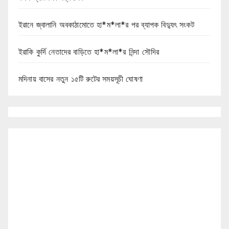
ইরানে জ্বালানি অবকাঠামোতে হা*ম*লা*র পর ব্যাপক বিদ্যুৎ সংকট
ইরাকি কুর্দি নেতাদের বাড়িতে হা*ম*লা*র নিন্দা সৌদির
মদিনায় বাসের নতুন ১৫টি রুটের সময়সূচী ঘোষণা