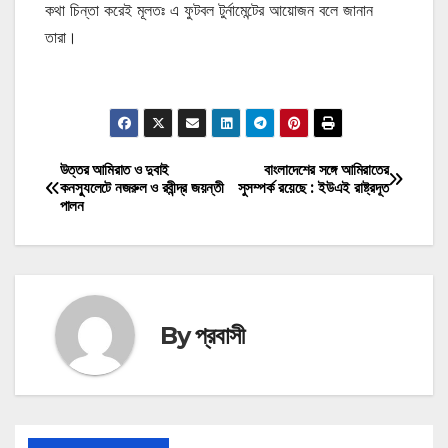
কথা চিন্তা করেই মূলতঃ এ ফুটবল টুর্নামেন্টের আয়োজন বলে জানান
তারা।
মোটিভেশনাল উক্তি
উত্তর আমিরাত ও দুবাই
বাংলাদেশের সঙ্গে আমিরাতের
Post
কনস্যুলেটে নজরুল ও রবীন্দ্র জয়ন্তী
সুসম্পর্ক রয়েছে : ইউএই রাষ্ট্রদূত
পালন
navigation
By
প্রবাসী