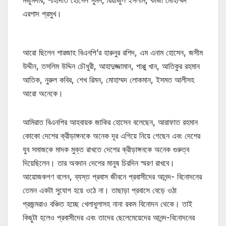
মজুমদার, শাহাদাত হোসেন সুমন, রিয়াজুল ইসলাম, কাজী মোহাম্মদ
এরশাদ প্রমুখ।
আরো ছিলেন শারজাহ বিএনপি’র হারুনুর রশিদ, এম এনাম হোসেন, জসীম
উদ্দীন, তসলিম উদ্দিন চৌধুরী, আহাদুজ্জামান, পাপ্পু খান, আতিকুর রহমান
আতিক, নুরুল কবির, শেখ রিমন, মোহাম্মদ লোকমান, ইসমত আলীসহ
আরো অনেকে।
আমিরাত বিএনপির আহবায়ক জাকির হোসেন বলেছেন, আরাফাত রহমান
কোকো দেশের ক্রীড়াঙ্গনকে অনেক দূর এগিয়ে নিয়ে গেছেন এবং দেশের
যুব সমাজকে মাদক মুক্ত রাখতে দেশের ক্রীড়াঙ্গনকে অনেক গুরুত্ব
দিয়েছিলেন। তার অবদান দেশের মানুষ চিরদিন স্মরণ রাখবে।
আয়োজকগণ বলেন, ব্যস্ত প্রবাস জীবনে প্রবাসীদের আনন্দ- বিনোদনের
তেমন একটা সুযোগ হয়ে ওঠে না। তাছাড়া প্রবাসে বেড়ে ওঠা
প্রজন্মরাও বঞ্চিত হচ্ছে খেলাধুলাসহ নানা রকম বিনোদন থেকে। তাই
কিছুটা হলেও প্রবাসীদের এবং তাদের ছেলেমেয়েদের আনন্দ-বিনোদনের