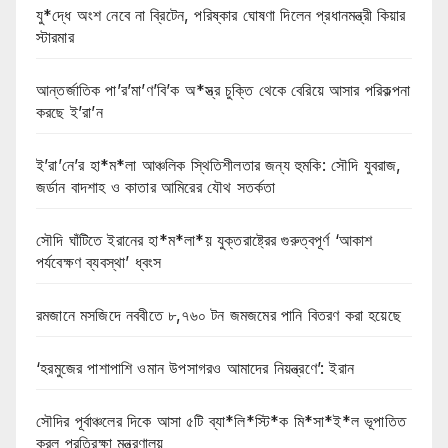
যু*দ্ধে অংশ নেবে না ব্রিটেন, পরিষ্কার ঘোষণা দিলেন প্রধানমন্ত্রী কিয়ার
স্টারমার
আন্তর্জাতিক পা’র’মা’ণ’বি’ক অ*স্ত্র চুক্তি থেকে বেরিয়ে আসার পরিকল্পনা
করছে ই’রা’ন
ই’রা’নে’র হা*ম*লা আঞ্চলিক স্থিতিশীলতার জন্য হুমকি: সৌদি যুবরাজ,
জর্ডান বাদশাহ ও কাতার আমিরের যৌথ সতর্কতা
সৌদি ঘাঁটিতে ইরানের হা*ম*লা*য় যুক্তরাষ্ট্রের গুরুত্বপূর্ণ ‘আকাশ
পর্যবেক্ষণ ব্যবস্থা’ ধ্বংস
রমজানে মসজিদে নববীতে ৮,৭৬০ টন জমজমের পানি বিতরণ করা হয়েছে
‘হরমুজের পাশাপাশি ওমান উপসাগরও আমাদের নিয়ন্ত্রণে’: ইরান
সৌদির পূর্বাঞ্চলের দিকে আসা ৫টি ব্যা*লি*স্টি*ক মি*সা*ই*ল ভূপাতিত
করল প্রতিরক্ষা মন্ত্রণালয়