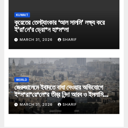
KUWAIT
কুয়েতের তেলট্যাংকার ‘আল সালমি’ লক্ষ্য করে
ই’রা’নে’র ড্রো*ন হা*ম*লা
MARCH 31, 2026
SHARIF
WORLD
জেরুজালেমে ইবাদতে বাধা দেওয়ার অভিযোগে
ই*স*রা*য়ে*লে*র তীব্র নিন্দা আরব ও ইসলামি
মন্ত্রীদের
MARCH 31, 2026
SHARIF