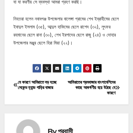
যা যা করণীয় সে ব্যবস্থা আমরা গ্রহণ করছি।
নিহতরা হলেন নবাবগঞ্জ উপজেলার বালেঙ্গা গ্রামের শেখ ইব্রাহীমের ছেলে
ইবাদুল ইসলাম (৩৫), আব্দুল হাকিমের ছেলে রাশেদ (৩২), লুৎফর
রহমানের ছেলে রানা (৩০), শেখ ইরশাদের ছেলে রাজু (২৪) ও দোহার
উপজেলার মঞ্জুর ছেলে হিরা মিয়া (২২)।
মোটিভেশনাল উক্তি
যে কারণে আমিরাতে বড় হচ্ছে
আমিরাতের শ্রমবাজার বাংলাদেশিদের
Post
সেকেন্ড হ্যান্ড গাড়ির বাজার
কাছে আকর্ষণীয় হয়ে উঠছে যে
কারণে
navigation
By
প্রবাসী