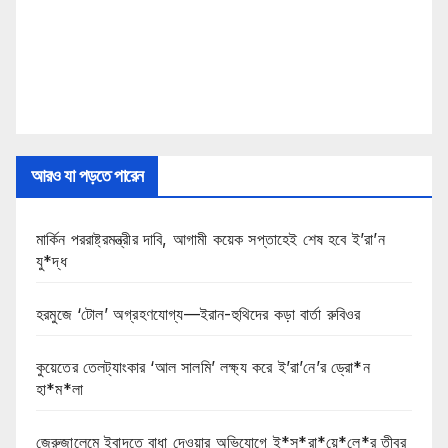
আরও যা পড়তে পারেন
মার্কিন পররাষ্ট্রমন্ত্রীর দাবি, আগামী কয়েক সপ্তাহেই শেষ হবে ই’রা’ন
যু*দ্ধ
হরমুজে ‘টোল’ অগ্রহণযোগ্য—ইরান-হুথিদের কড়া বার্তা রুবিওর
কুয়েতের তেলট্যাংকার ‘আল সালমি’ লক্ষ্য করে ই’রা’নে’র ড্রো*ন
হা*ম*লা
জেরুজালেমে ইবাদতে বাধা দেওয়ার অভিযোগে ই*স*রা*য়ে*লে*র তীব্র