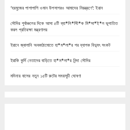
‘হরমুজের পাশাপাশি ওমান উপসাগরও আমাদের নিয়ন্ত্রণে’: ইরান
সৌদির পূর্বাঞ্চলের দিকে আসা ৫টি ব্যা*লি*স্টি*ক মি*সা*ই*ল ভূপাতিত
করল প্রতিরক্ষা মন্ত্রণালয়
ইরানে জ্বালানি অবকাঠামোতে হা*ম*লা*র পর ব্যাপক বিদ্যুৎ সংকট
ইরাকি কুর্দি নেতাদের বাড়িতে হা*ম*লা*র নিন্দা সৌদির
মদিনায় বাসের নতুন ১৫টি রুটের সময়সূচী ঘোষণা