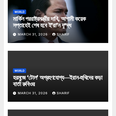
WORLD
মার্কিন পররাষ্ট্রমন্ত্রীর দাবি, আগামী কয়েক
সপ্তাহেই শেষ হবে ই’রা’ন যু*দ্ধ
MARCH 31, 2026
SHARIF
WORLD
হরমুজে ‘টোল’ অগ্রহণযোগ্য—ইরান-হুথিদের কড়া
বার্তা রুবিওর
MARCH 31, 2026
SHARIF