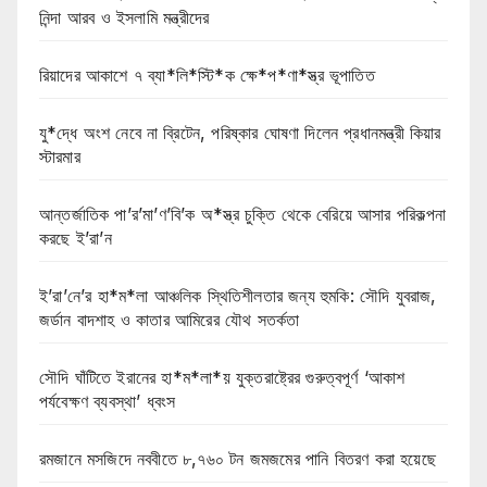
নিন্দা আরব ও ইসলামি মন্ত্রীদের
রিয়াদের আকাশে ৭ ব্যা*লি*স্টি*ক ক্ষে*প*ণা*স্ত্র ভূপাতিত
যু*দ্ধে অংশ নেবে না ব্রিটেন, পরিষ্কার ঘোষণা দিলেন প্রধানমন্ত্রী কিয়ার
স্টারমার
আন্তর্জাতিক পা’র’মা’ণ’বি’ক অ*স্ত্র চুক্তি থেকে বেরিয়ে আসার পরিকল্পনা
করছে ই’রা’ন
ই’রা’নে’র হা*ম*লা আঞ্চলিক স্থিতিশীলতার জন্য হুমকি: সৌদি যুবরাজ,
জর্ডান বাদশাহ ও কাতার আমিরের যৌথ সতর্কতা
সৌদি ঘাঁটিতে ইরানের হা*ম*লা*য় যুক্তরাষ্ট্রের গুরুত্বপূর্ণ ‘আকাশ
পর্যবেক্ষণ ব্যবস্থা’ ধ্বংস
রমজানে মসজিদে নববীতে ৮,৭৬০ টন জমজমের পানি বিতরণ করা হয়েছে