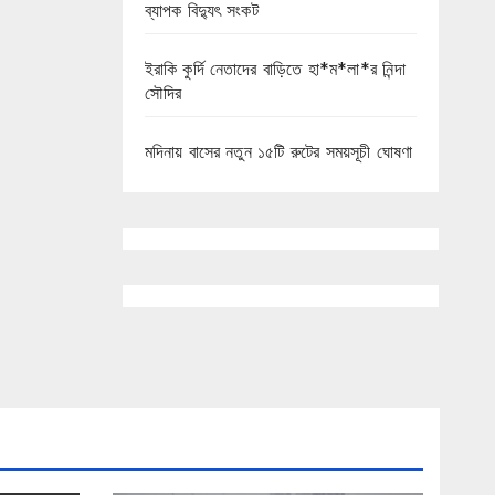
ব্যাপক বিদ্যুৎ সংকট
ইরাকি কুর্দি নেতাদের বাড়িতে হা*ম*লা*র নিন্দা
সৌদির
মদিনায় বাসের নতুন ১৫টি রুটের সময়সূচী ঘোষণা