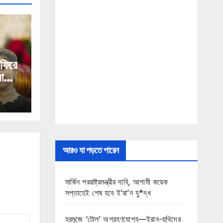
 ফিরে
া
আরও যা পড়তে পারেন
মার্কিন পররাষ্ট্রমন্ত্রীর দাবি, আগামী কয়েক
সপ্তাহেই শেষ হবে ই’রা’ন যু*দ্ধ
হরমুজে ‘টোল’ অগ্রহণযোগ্য—ইরান-হুথিদের