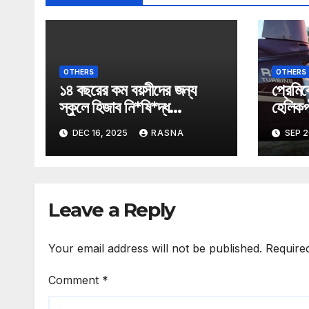
OTHERS
OTHERS
১৪ বছরের কম বয়সীদের জন্য
প্রেমিক
স্কুলে হিজাব নি*ষি*দ্ধ
হেলিকপ্
অস্ট্রিয়ায়।
তুললেন 
DEC 16, 2025
RASNA
SEP 2
Leave a Reply
Your email address will not be published.
Require
Comment
*