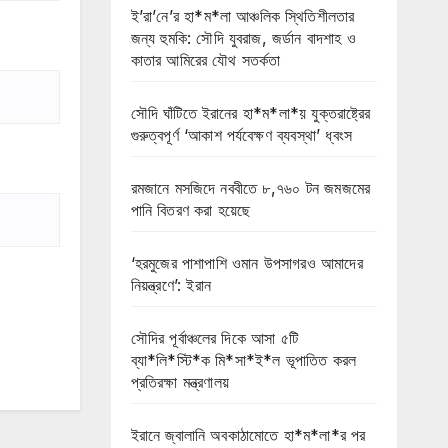
ই’রা’নে’র হা*ম*লা আঞ্চলিক স্থিতিশীলতার
জন্য হুমকি: সৌদি যুবরাজ, জর্ডান বাদশাহ ও
কাতার আমিরের যৌথ সতর্কতা
সৌদি ঘাঁটিতে ইরানের হা*ম*লা*য় যুক্তরাষ্ট্রের
গুরুত্বপূর্ণ ‘আকাশ পর্যবেক্ষণ ব্যবস্থা’ ধ্বংস
রমজানে মসজিদে নববীতে ৮,৭৬০ টন জমজমের
পানি বিতরণ করা হয়েছে
‘হরমুজের পাশাপাশি ওমান উপসাগরও আমাদের
নিয়ন্ত্রণে’: ইরান
সৌদির পূর্বাঞ্চলের দিকে আসা ৫টি
ব্যা*লি*স্টি*ক মি*সা*ই*ল ভূপাতিত করল
প্রতিরক্ষা মন্ত্রণালয়
ইরানে জ্বালানি অবকাঠামোতে হা*ম*লা*র পর