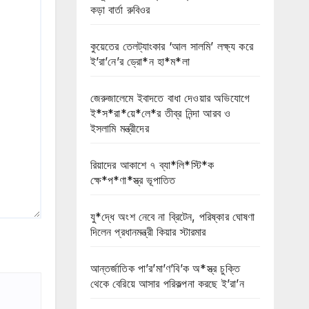
কড়া বার্তা রুবিওর
কুয়েতের তেলট্যাংকার ‘আল সালমি’ লক্ষ্য করে
ই’রা’নে’র ড্রো*ন হা*ম*লা
জেরুজালেমে ইবাদতে বাধা দেওয়ার অভিযোগে
ই*স*রা*য়ে*লে*র তীব্র নিন্দা আরব ও
ইসলামি মন্ত্রীদের
রিয়াদের আকাশে ৭ ব্যা*লি*স্টি*ক
ক্ষে*প*ণা*স্ত্র ভূপাতিত
যু*দ্ধে অংশ নেবে না ব্রিটেন, পরিষ্কার ঘোষণা
দিলেন প্রধানমন্ত্রী কিয়ার স্টারমার
আন্তর্জাতিক পা’র’মা’ণ’বি’ক অ*স্ত্র চুক্তি
থেকে বেরিয়ে আসার পরিকল্পনা করছে ই’রা’ন