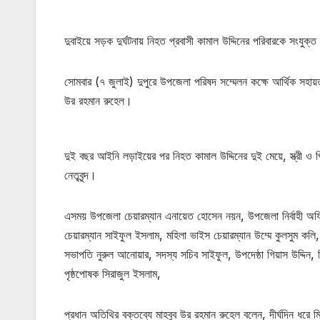
দুবাইয়ে সড়ক দুর্ঘটনায় নিহত প্রবাসী কামাল উদ্দিনের পরিবারকে সংযু
সোমবার (৭ জুলাই) দুপুরে উপজেলা পরিষদ সম্মেলন কক্ষে আর্থিক সহায়
উর রহমান রুহেল।
দুই বছর আইনি লড়াইয়ের পর নিহত কামাল উদ্দিনের দুই মেয়ে, স্ত্রী 
নেতৃবৃন্দ।
এসময় উপজেলা চেয়ারম্যান এনায়েত হোসেন নয়ন, উপজেলা নির্বাহী অফ
চেয়ারম্যান সাইফুল ইসলাম, মহিলা ভাইস চেয়ারম্যান উম্মে কুলসুম ক
সভাপতি নুরুল আনোয়ার, সদস্য সচিব সাইফুল, উপদেষ্ঠা গিয়াস উদ্দি
পৃষ্ঠপোষক সিরাজুল ইসলাম,
প্রধান অতিথির বক্তব্যে মাহবুব উর রহমান রুহেল বলেন, দীর্ঘদিন 