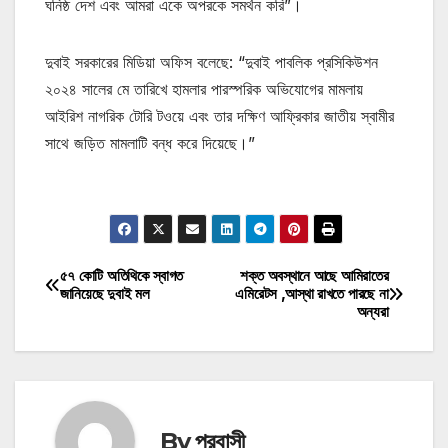
ঘনিষ্ঠ দেশ এবং আমরা একে অপরকে সমর্থন করি”।
দুবাই সরকারের মিডিয়া অফিস বলেছে: “দুবাই পাবলিক প্রসিকিউশন
২০২৪ সালের মে তারিখে হামলার পারস্পরিক অভিযোগের মামলায়
আইরিশ নাগরিক টোরি টওয়ে এবং তার দক্ষিণ আফ্রিকার জাতীয় স্বামীর
সাথে জড়িত মামলাটি বন্ধ করে দিয়েছে।”
মোটিভেশনাল উক্তি
৫৭ কোটি অতিথিকে স্বাগত
শক্ত অবস্থানে আছে আমিরাতের
Post
জানিয়েছে দুবাই মল
এমিরেটস ,আস্থা রাখতে পারছে না
অন্যরা
navigation
By
প্রবাসী