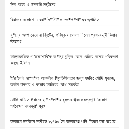
নিন্দা আরব ও ইসলামি মন্ত্রীদের
রিয়াদের আকাশে ৭ ব্যা*লি*স্টি*ক ক্ষে*প*ণা*স্ত্র ভূপাতিত
যু*দ্ধে অংশ নেবে না ব্রিটেন, পরিষ্কার ঘোষণা দিলেন প্রধানমন্ত্রী কিয়ার
স্টারমার
আন্তর্জাতিক পা’র’মা’ণ’বি’ক অ*স্ত্র চুক্তি থেকে বেরিয়ে আসার পরিকল্পনা
করছে ই’রা’ন
ই’রা’নে’র হা*ম*লা আঞ্চলিক স্থিতিশীলতার জন্য হুমকি: সৌদি যুবরাজ,
জর্ডান বাদশাহ ও কাতার আমিরের যৌথ সতর্কতা
সৌদি ঘাঁটিতে ইরানের হা*ম*লা*য় যুক্তরাষ্ট্রের গুরুত্বপূর্ণ ‘আকাশ
পর্যবেক্ষণ ব্যবস্থা’ ধ্বংস
রমজানে মসজিদে নববীতে ৮,৭৬০ টন জমজমের পানি বিতরণ করা হয়েছে