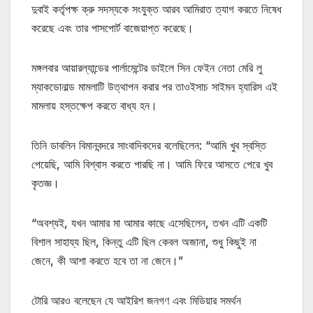
দুবাই কর্তৃপক্ষ ক্রু সদস্যকে সংযুক্ত আরব আমিরাত ত্যাগ করতে নিষেধ
করেছে এবং তার পাসপোর্ট বাজেয়াপ্ত করেছে।
মঙ্গলবার আয়ারল্যান্ডের পার্লামেন্টের ডাইলে সিন ফেইন নেতা মেরি লু
ম্যাকডোনাল্ড মামলাটি উত্থাপন করার পর তাওইসাচ সাইমন হ্যারিস এই
মামলায় হস্তক্ষেপ করতে বাধ্য হন।
তিনি ডাবলিন বিমানবন্দরে সাংবাদিকদের বলেছিলেন: “আমি খুব স্বস্তি
পেয়েছি, আমি বিশ্বাস করতে পারছি না। আমি ফিরে আসতে পেরে খুব
কৃতজ্ঞ।
“অবশ্যই, যখন আমার মা আমার কাছে এসেছিলেন, তখন এটি একটি
বিশাল সাহায্য ছিল, কিন্তু এটি ছিল কেবল অজানা, শুধু কিছুই না
জেনে, কী আশা করতে হবে তা না জেনে।”
টোরি আরও বলেছেন যে আইরিশ জনগণ এবং মিডিয়ার সমর্থন