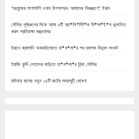
‘হরমুজের পাশাপাশি ওমান উপসাগরও আমাদের নিয়ন্ত্রণে’: ইরান
সৌদির পূর্বাঞ্চলের দিকে আসা ৫টি ব্যা*লি*স্টি*ক মি*সা*ই*ল ভূপাতিত
করল প্রতিরক্ষা মন্ত্রণালয়
ইরানে জ্বালানি অবকাঠামোতে হা*ম*লা*র পর ব্যাপক বিদ্যুৎ সংকট
ইরাকি কুর্দি নেতাদের বাড়িতে হা*ম*লা*র নিন্দা সৌদির
মদিনায় বাসের নতুন ১৫টি রুটের সময়সূচী ঘোষণা