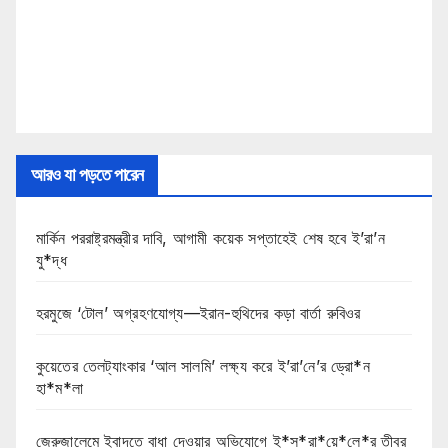
আরও যা পড়তে পারেন
মার্কিন পররাষ্ট্রমন্ত্রীর দাবি, আগামী কয়েক সপ্তাহেই শেষ হবে ই’রা’ন
যু*দ্ধ
হরমুজে ‘টোল’ অগ্রহণযোগ্য—ইরান-হুথিদের কড়া বার্তা রুবিওর
কুয়েতের তেলট্যাংকার ‘আল সালমি’ লক্ষ্য করে ই’রা’নে’র ড্রো*ন
হা*ম*লা
জেরুজালেমে ইবাদতে বাধা দেওয়ার অভিযোগে ই*স*রা*য়ে*লে*র তীব্র