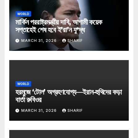
WORLD
মার্কিন পররাষ্ট্রমন্ত্রীর দাবি, আগামী কয়েক
সপ্তাহেই শেষ হবে ই’রা’ন যু*দ্ধ
MARCH 31, 2026
SHARIF
WORLD
হরমুজে ‘টোল’ অগ্রহণযোগ্য—ইরান-হুথিদের কড়া
বার্তা রুবিওর
MARCH 31, 2026
SHARIF