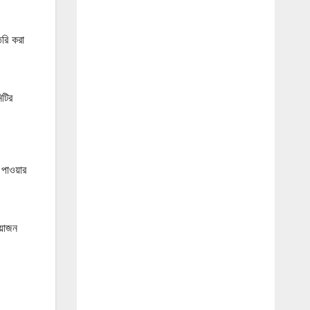
ৈরি করা
িটির
 পাওয়ার
আয়োজন