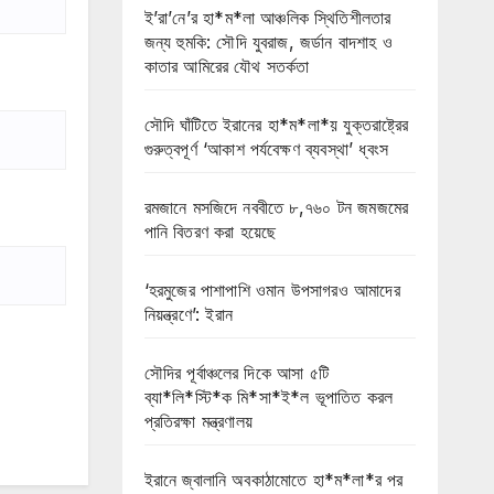
ই’রা’নে’র হা*ম*লা আঞ্চলিক স্থিতিশীলতার
জন্য হুমকি: সৌদি যুবরাজ, জর্ডান বাদশাহ ও
কাতার আমিরের যৌথ সতর্কতা
সৌদি ঘাঁটিতে ইরানের হা*ম*লা*য় যুক্তরাষ্ট্রের
গুরুত্বপূর্ণ ‘আকাশ পর্যবেক্ষণ ব্যবস্থা’ ধ্বংস
রমজানে মসজিদে নববীতে ৮,৭৬০ টন জমজমের
পানি বিতরণ করা হয়েছে
‘হরমুজের পাশাপাশি ওমান উপসাগরও আমাদের
নিয়ন্ত্রণে’: ইরান
সৌদির পূর্বাঞ্চলের দিকে আসা ৫টি
ব্যা*লি*স্টি*ক মি*সা*ই*ল ভূপাতিত করল
প্রতিরক্ষা মন্ত্রণালয়
ইরানে জ্বালানি অবকাঠামোতে হা*ম*লা*র পর