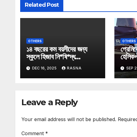
Related Post
OTHERS
OTHERS
১৪ বছরের কম বয়সীদের জন্য
প্রেমিক
স্কুলে হিজাব নি*ষি*দ্ধ
হেলিকপ্
অস্ট্রিয়ায়।
তুললেন 
DEC 16, 2025
RASNA
SEP 2
Leave a Reply
Your email address will not be published.
Require
Comment
*