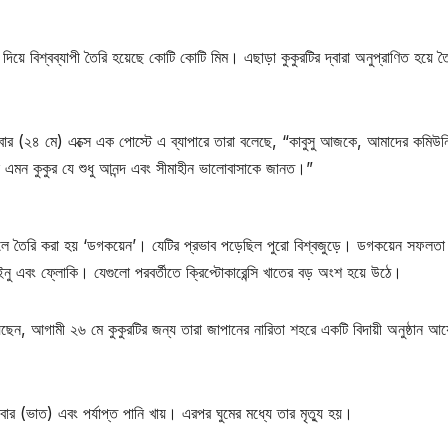
বি দিয়ে বিশ্বব্যাপী তৈরি হয়েছে কোটি কোটি মিম। এছাড়া কুকুরটির দ্বারা অনুপ্রাণিত হয়ে ত
রবার (২৪ মে) এক্সে এক পোস্টে এ ব্যাপারে তারা বলেছে, “কাবুসু আজকে, আমাদের কমিউন
ছিল এমন কুকুর যে শুধু আনন্দ এবং সীমাহীন ভালোবাসাকে জানত।”
 ছলে তৈরি করা হয় ‘ডগকয়েন’। যেটির প্রভাব পড়েছিল পুরো বিশ্বজুড়ে। ডগকয়েন সফলতা
নু এবং ফ্লোকি। যেগুলো পরবর্তীতে ক্রিপ্টোকারেন্সি খাতের বড় অংশ হয়ে উঠে।
য়েছেন, আগামী ২৬ মে কুকুরটির জন্য তারা জাপানের নারিতা শহরে একটি বিদায়ী অনুষ্ঠান 
বার (ভাত) এবং পর্যাপ্ত পানি খায়। এরপর ঘুমের মধ্যে তার মৃত্যু হয়।