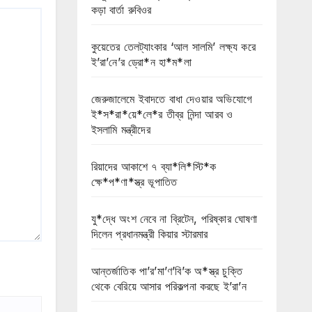
কড়া বার্তা রুবিওর
কুয়েতের তেলট্যাংকার ‘আল সালমি’ লক্ষ্য করে
ই’রা’নে’র ড্রো*ন হা*ম*লা
জেরুজালেমে ইবাদতে বাধা দেওয়ার অভিযোগে
ই*স*রা*য়ে*লে*র তীব্র নিন্দা আরব ও
ইসলামি মন্ত্রীদের
রিয়াদের আকাশে ৭ ব্যা*লি*স্টি*ক
ক্ষে*প*ণা*স্ত্র ভূপাতিত
যু*দ্ধে অংশ নেবে না ব্রিটেন, পরিষ্কার ঘোষণা
দিলেন প্রধানমন্ত্রী কিয়ার স্টারমার
আন্তর্জাতিক পা’র’মা’ণ’বি’ক অ*স্ত্র চুক্তি
থেকে বেরিয়ে আসার পরিকল্পনা করছে ই’রা’ন