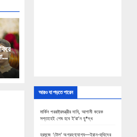
 ফিরে
া
আরও যা পড়তে পারেন
মার্কিন পররাষ্ট্রমন্ত্রীর দাবি, আগামী কয়েক
সপ্তাহেই শেষ হবে ই’রা’ন যু*দ্ধ
হরমুজে ‘টোল’ অগ্রহণযোগ্য—ইরান-হুথিদের