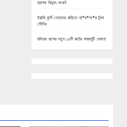
ব্যাপক বিদ্যুৎ সংকট
ইরাকি কুর্দি নেতাদের বাড়িতে হা*ম*লা*র নিন্দা
সৌদির
মদিনায় বাসের নতুন ১৫টি রুটের সময়সূচী ঘোষণা