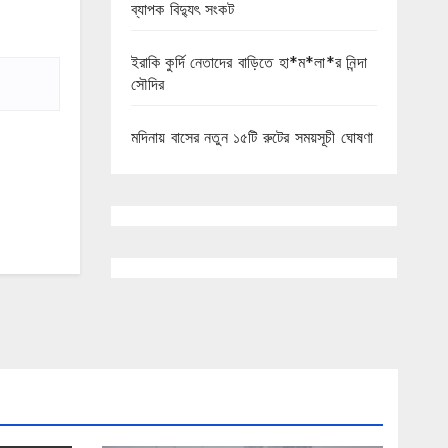
ব্যাপক বিদ্যুৎ সংকট
ইরাকি কুর্দি নেতাদের বাড়িতে হা*ম*লা*র নিন্দা
সৌদির
মদিনায় বাসের নতুন ১৫টি রুটের সময়সূচী ঘোষণা