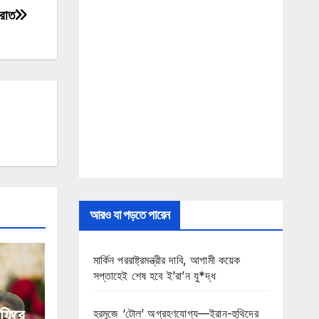
িরাত
আরও যা পড়তে পারেন
মার্কিন পররাষ্ট্রমন্ত্রীর দাবি, আগামী কয়েক
সপ্তাহেই শেষ হবে ই’রা’ন যু*দ্ধ
 ফিরে
হরমুজে ‘টোল’ অগ্রহণযোগ্য—ইরান-হুথিদের