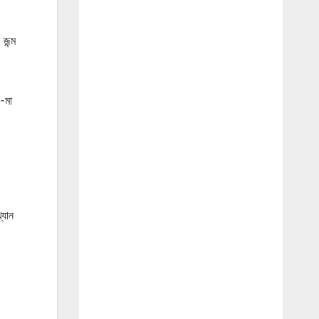
জন্ম
া-মা
্যান