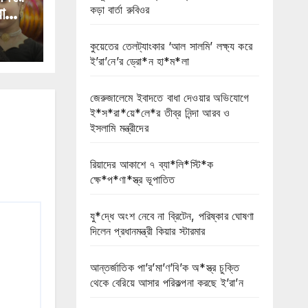
কড়া বার্তা রুবিওর
া
কুয়েতের তেলট্যাংকার ‘আল সালমি’ লক্ষ্য করে
ই’রা’নে’র ড্রো*ন হা*ম*লা
জেরুজালেমে ইবাদতে বাধা দেওয়ার অভিযোগে
ই*স*রা*য়ে*লে*র তীব্র নিন্দা আরব ও
ইসলামি মন্ত্রীদের
রিয়াদের আকাশে ৭ ব্যা*লি*স্টি*ক
ক্ষে*প*ণা*স্ত্র ভূপাতিত
যু*দ্ধে অংশ নেবে না ব্রিটেন, পরিষ্কার ঘোষণা
দিলেন প্রধানমন্ত্রী কিয়ার স্টারমার
আন্তর্জাতিক পা’র’মা’ণ’বি’ক অ*স্ত্র চুক্তি
থেকে বেরিয়ে আসার পরিকল্পনা করছে ই’রা’ন