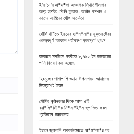
ই’রা’নে’র হা*ম*লা আঞ্চলিক স্থিতিশীলতার
জন্য হুমকি: সৌদি যুবরাজ, জর্ডান বাদশাহ ও
কাতার আমিরের যৌথ সতর্কতা
সৌদি ঘাঁটিতে ইরানের হা*ম*লা*য় যুক্তরাষ্ট্রের
গুরুত্বপূর্ণ ‘আকাশ পর্যবেক্ষণ ব্যবস্থা’ ধ্বংস
রমজানে মসজিদে নববীতে ৮,৭৬০ টন জমজমের
পানি বিতরণ করা হয়েছে
‘হরমুজের পাশাপাশি ওমান উপসাগরও আমাদের
নিয়ন্ত্রণে’: ইরান
সৌদির পূর্বাঞ্চলের দিকে আসা ৫টি
ব্যা*লি*স্টি*ক মি*সা*ই*ল ভূপাতিত করল
প্রতিরক্ষা মন্ত্রণালয়
ইরানে জ্বালানি অবকাঠামোতে হা*ম*লা*র পর