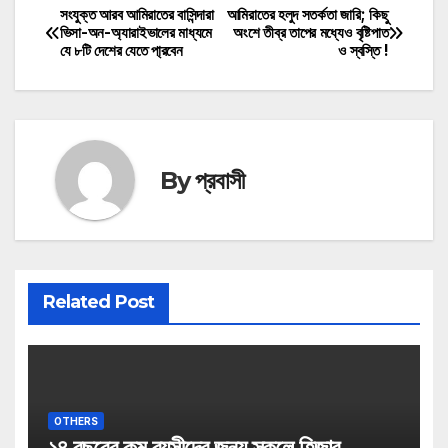
সংযুক্ত আরব আমিরাতের বাসিন্দারা
আমিরাতের হলুদ সতর্কতা জারি; কিছু
Post
ভিসা-অন-অ্যারাইভালের মাধ্যমে
অংশে তীব্র তাপের মধ্যেও বৃষ্টিপাত
যে ৮টি দেশের যেতে পা্রবেন
ও স্বস্তি !
navigation
By
প্রবাসী
Related Post
OTHERS
১৪ বছরের কম বয়সীদের জন্য স্কুলে হিজাব