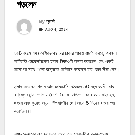
গড়লেন
By
প্রবাসী
AUG 4, 2024
একটি বয়সে যখন বেশিরভাগই চার চাকার আরাম বাছাই করবে, একজন
আমিরাতি মোটরসাইকেল চালক নিয়মগুলি লঙ্ঘন করেছেন এবং একটি
আবেগের সাথে খোলা রাস্তাকে আলিঙ্গন করেছেন যার কোন সীমা নেই।
হাসান আবদেল সালাম আল জাঘরউনি, একজন 50 বছর বয়সী, তার
বিশ্বস্ত হোন্ডা গোল্ড উইং-এ টারমাক নেভিগেট করার সময় বাহরাইন,
কাতার এবং কুয়েত জুড়ে, উপসাগরীয় দেশ জুড়ে 8 দিনের যাত্রা শুরু
করেছিলেন।
অ্যাডভেঞ্চারের এই মনোভাব তাকে তার সাম্প্রতিক ক্রস-গাল্ফ