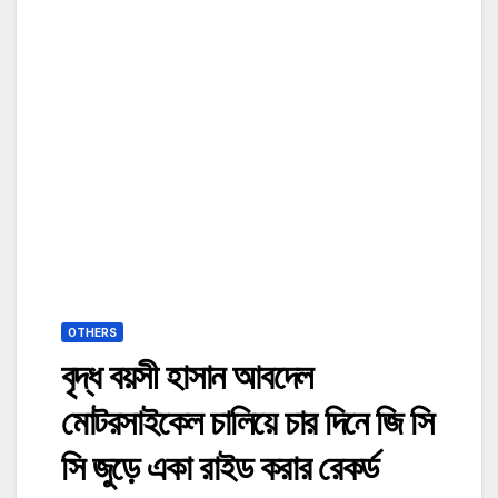
OTHERS
বৃদ্ধ বয়সী হাসান আবদেল
মোটরসাইকেল চালিয়ে চার দিনে জি সি
সি জুড়ে একা রাইড করার রেকর্ড