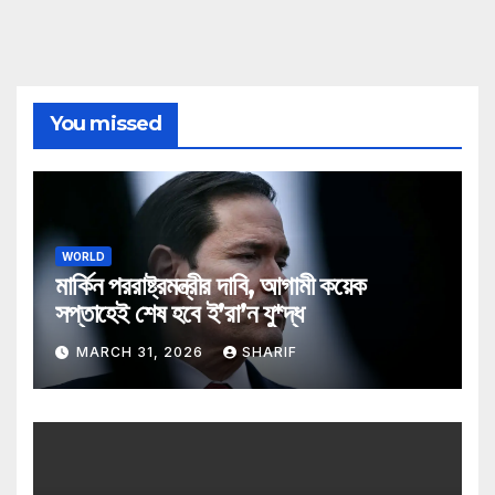
You missed
WORLD
মার্কিন পররাষ্ট্রমন্ত্রীর দাবি, আগামী কয়েক
সপ্তাহেই শেষ হবে ই’রা’ন যু*দ্ধ
MARCH 31, 2026
SHARIF