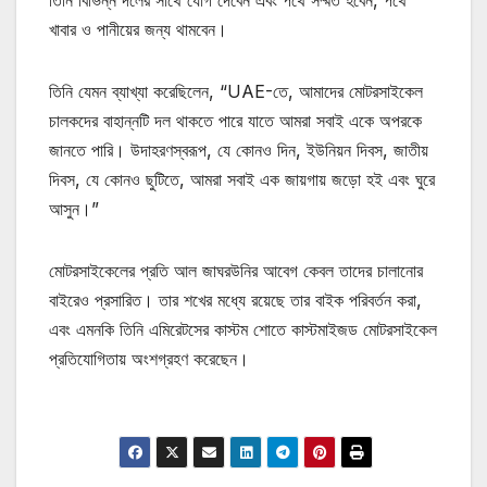
তিনি বিভিন্ন দলের সাথে যোগ দেবেন এবং পথে সম্মত হবেন, পথে
খাবার ও পানীয়ের জন্য থামবেন।
তিনি যেমন ব্যাখ্যা করেছিলেন, “UAE-তে, আমাদের মোটরসাইকেল
চালকদের বাহান্নটি দল থাকতে পারে যাতে আমরা সবাই একে অপরকে
জানতে পারি। উদাহরণস্বরূপ, যে কোনও দিন, ইউনিয়ন দিবস, জাতীয়
দিবস, যে কোনও ছুটিতে, আমরা সবাই এক জায়গায় জড়ো হই এবং ঘুরে
আসুন।”
মোটরসাইকেলের প্রতি আল জাঘরউনির আবেগ কেবল তাদের চালানোর
বাইরেও প্রসারিত। তার শখের মধ্যে রয়েছে তার বাইক পরিবর্তন করা,
এবং এমনকি তিনি এমিরেটসের কাস্টম শোতে কাস্টমাইজড মোটরসাইকেল
প্রতিযোগিতায় অংশগ্রহণ করেছেন।
মোটিভেশনাল উক্তি