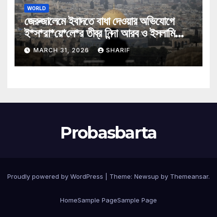
WORLD
জেরুজালেমে ইবাদতে বাধা দেওয়ার অভিযোগে
ই*স*রা*য়ে*লে*র তীব্র নিন্দা আরব ও ইসলামি
মন্ত্রীদের
MARCH 31, 2026
SHARIF
Probasbarta
Proudly powered by WordPress
|
Theme: Newsup by
Themeansar
.
Home
Sample Page
Sample Page