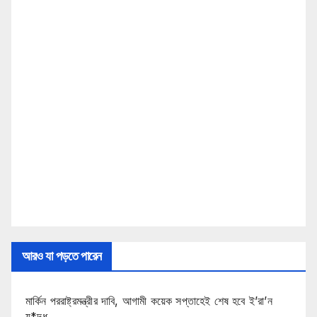
আরও যা পড়তে পারেন
মার্কিন পররাষ্ট্রমন্ত্রীর দাবি, আগামী কয়েক সপ্তাহেই শেষ হবে ই’রা’ন
যু*দ্ধ