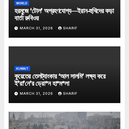
WORLD
হরমুজে ‘টোল’ অগ্রহণযোগ্য—ইরান-হুথিদের কড়া
বার্তা রুবিওর
MARCH 31, 2026
SHARIF
KUWAIT
কুয়েতের তেলট্যাংকার ‘আল সালমি’ লক্ষ্য করে
ই’রা’নে’র ড্রো*ন হা*ম*লা
MARCH 31, 2026
SHARIF