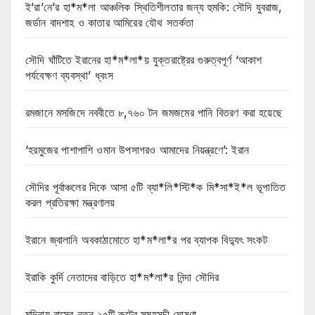
ই’রা’নে’র হা*ম*লা আঞ্চলিক স্থিতিশীলতার জন্য হুমকি: সৌদি যুবরাজ,
জর্ডান বাদশাহ ও কাতার আমিরের যৌথ সতর্কতা
সৌদি ঘাঁটিতে ইরানের হা*ম*লা*য় যুক্তরাষ্ট্রের গুরুত্বপূর্ণ ‘আকাশ
পর্যবেক্ষণ ব্যবস্থা’ ধ্বংস
রমজানে মসজিদে নববীতে ৮,৭৬০ টন জমজমের পানি বিতরণ করা হয়েছে
‘হরমুজের পাশাপাশি ওমান উপসাগরও আমাদের নিয়ন্ত্রণে’: ইরান
সৌদির পূর্বাঞ্চলের দিকে আসা ৫টি ব্যা*লি*স্টি*ক মি*সা*ই*ল ভূপাতিত
করল প্রতিরক্ষা মন্ত্রণালয়
ইরানে জ্বালানি অবকাঠামোতে হা*ম*লা*র পর ব্যাপক বিদ্যুৎ সংকট
ইরাকি কুর্দি নেতাদের বাড়িতে হা*ম*লা*র নিন্দা সৌদির
মদিনায় বাসের নতুন ১৫টি রুটের সময়সূচী ঘোষণা