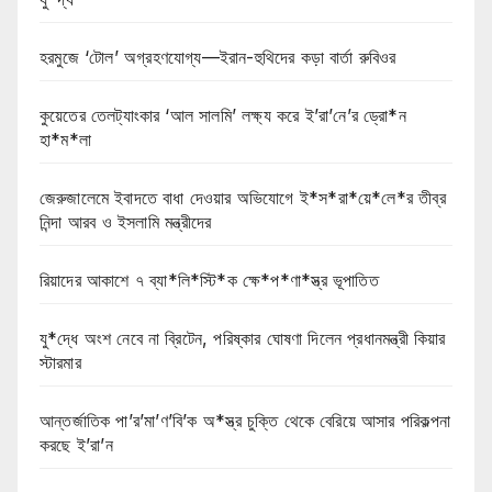
হরমুজে ‘টোল’ অগ্রহণযোগ্য—ইরান-হুথিদের কড়া বার্তা রুবিওর
কুয়েতের তেলট্যাংকার ‘আল সালমি’ লক্ষ্য করে ই’রা’নে’র ড্রো*ন
হা*ম*লা
জেরুজালেমে ইবাদতে বাধা দেওয়ার অভিযোগে ই*স*রা*য়ে*লে*র তীব্র
নিন্দা আরব ও ইসলামি মন্ত্রীদের
রিয়াদের আকাশে ৭ ব্যা*লি*স্টি*ক ক্ষে*প*ণা*স্ত্র ভূপাতিত
যু*দ্ধে অংশ নেবে না ব্রিটেন, পরিষ্কার ঘোষণা দিলেন প্রধানমন্ত্রী কিয়ার
স্টারমার
আন্তর্জাতিক পা’র’মা’ণ’বি’ক অ*স্ত্র চুক্তি থেকে বেরিয়ে আসার পরিকল্পনা
করছে ই’রা’ন