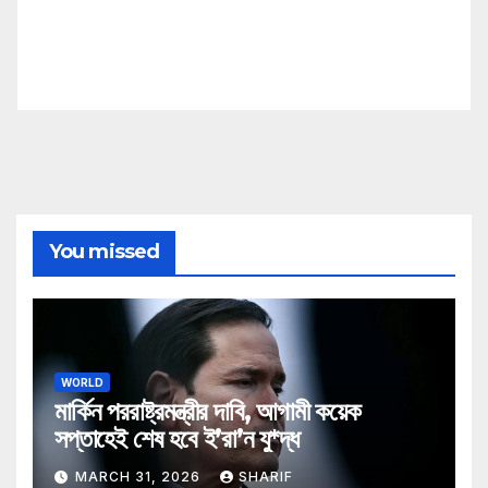
You missed
WORLD
মার্কিন পররাষ্ট্রমন্ত্রীর দাবি, আগামী কয়েক
সপ্তাহেই শেষ হবে ই’রা’ন যু*দ্ধ
MARCH 31, 2026
SHARIF