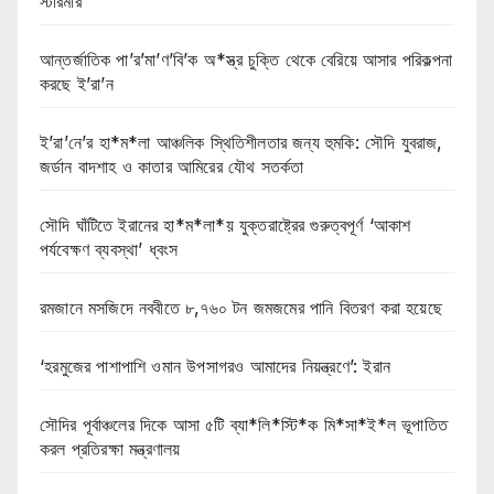
স্টারমার
আন্তর্জাতিক পা’র’মা’ণ’বি’ক অ*স্ত্র চুক্তি থেকে বেরিয়ে আসার পরিকল্পনা
করছে ই’রা’ন
ই’রা’নে’র হা*ম*লা আঞ্চলিক স্থিতিশীলতার জন্য হুমকি: সৌদি যুবরাজ,
জর্ডান বাদশাহ ও কাতার আমিরের যৌথ সতর্কতা
সৌদি ঘাঁটিতে ইরানের হা*ম*লা*য় যুক্তরাষ্ট্রের গুরুত্বপূর্ণ ‘আকাশ
পর্যবেক্ষণ ব্যবস্থা’ ধ্বংস
রমজানে মসজিদে নববীতে ৮,৭৬০ টন জমজমের পানি বিতরণ করা হয়েছে
‘হরমুজের পাশাপাশি ওমান উপসাগরও আমাদের নিয়ন্ত্রণে’: ইরান
সৌদির পূর্বাঞ্চলের দিকে আসা ৫টি ব্যা*লি*স্টি*ক মি*সা*ই*ল ভূপাতিত
করল প্রতিরক্ষা মন্ত্রণালয়