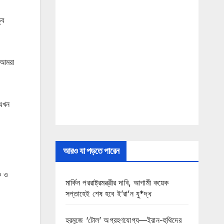
্ব
 আমরা
 এখন
আরও যা পড়তে পারেন
ক ও
মার্কিন পররাষ্ট্রমন্ত্রীর দাবি, আগামী কয়েক
সপ্তাহেই শেষ হবে ই’রা’ন যু*দ্ধ
হরমুজে ‘টোল’ অগ্রহণযোগ্য—ইরান-হুথিদের