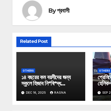
By
প্রবাসী
Related Post
OTHERS
OTHERS
১৪ বছরের কম বয়সীদের জন্য
প্রেমিক
স্কুলে হিজাব নি*ষি*দ্ধ
হেলিকপ্
অস্ট্রিয়ায়।
তুললেন 
DEC 16, 2025
RASNA
SEP 2