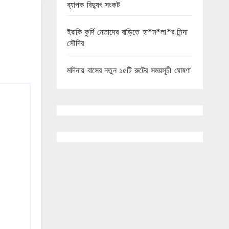
ব্যাপক বিদ্যুৎ সংকট
ইরাকি কুর্দি নেতাদের বাড়িতে হা*ম*লা*র নিন্দা
সৌদির
মদিনায় বাসের নতুন ১৫টি রুটের সময়সূচী ঘোষণা