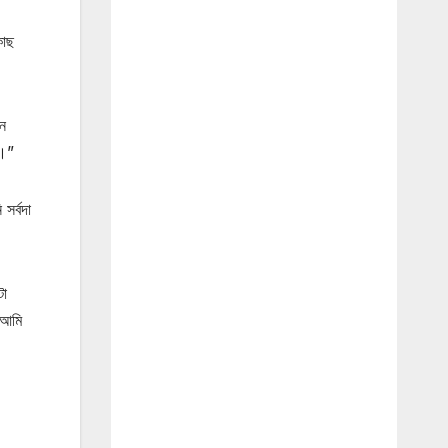
কাছ
নে
ে।”
সর্বদা
টা
 আমি