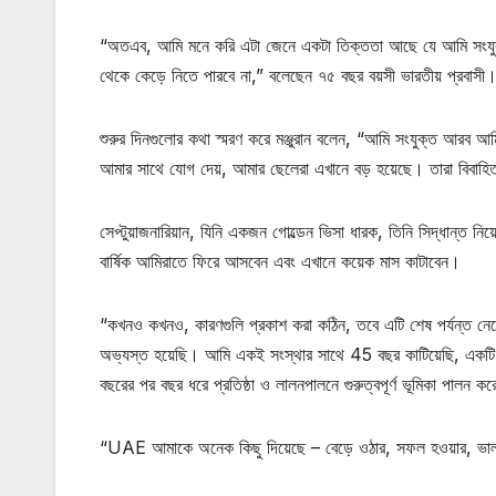
“অতএব, আমি মনে করি এটা জেনে একটা তিক্ততা আছে যে আমি সংযু
থেকে কেড়ে নিতে পারবে না,” বলেছেন ৭৫ বছর বয়সী ভারতীয় প্রবাসী
শুরুর দিনগুলোর কথা স্মরণ করে মঞ্জুরান বলেন, “আমি সংযুক্ত আরব আম
আমার সাথে যোগ দেয়, আমার ছেলেরা এখানে বড় হয়েছে। তারা বিবাহি
সেপ্টুয়াজনারিয়ান, যিনি একজন গোল্ডেন ভিসা ধারক, তিনি সিদ্ধান্ত ন
বার্ষিক আমিরাতে ফিরে আসবেন এবং এখানে কয়েক মাস কাটাবেন।
“কখনও কখনও, কারণগুলি প্রকাশ করা কঠিন, তবে এটি শেষ পর্যন্ত নে
অভ্যস্ত হয়েছি। আমি একই সংস্থার সাথে 45 বছর কাটিয়েছি, একটি 
বছরের পর বছর ধরে প্রতিষ্ঠা ও লালনপালনে গুরুত্বপূর্ণ ভূমিকা পালন ক
“UAE আমাকে অনেক কিছু দিয়েছে – বেড়ে ওঠার, সফল হওয়ার, ভালব