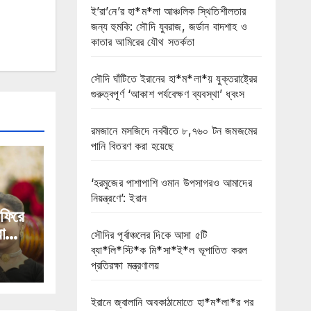
ই’রা’নে’র হা*ম*লা আঞ্চলিক স্থিতিশীলতার
জন্য হুমকি: সৌদি যুবরাজ, জর্ডান বাদশাহ ও
কাতার আমিরের যৌথ সতর্কতা
সৌদি ঘাঁটিতে ইরানের হা*ম*লা*য় যুক্তরাষ্ট্রের
গুরুত্বপূর্ণ ‘আকাশ পর্যবেক্ষণ ব্যবস্থা’ ধ্বংস
রমজানে মসজিদে নববীতে ৮,৭৬০ টন জমজমের
পানি বিতরণ করা হয়েছে
‘হরমুজের পাশাপাশি ওমান উপসাগরও আমাদের
নিয়ন্ত্রণে’: ইরান
 ফিরে
া
সৌদির পূর্বাঞ্চলের দিকে আসা ৫টি
ব্যা*লি*স্টি*ক মি*সা*ই*ল ভূপাতিত করল
প্রতিরক্ষা মন্ত্রণালয়
ইরানে জ্বালানি অবকাঠামোতে হা*ম*লা*র পর