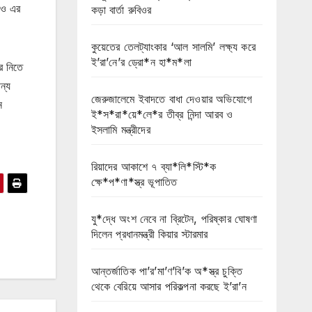
াও এর
কড়া বার্তা রুবিওর
কুয়েতের তেলট্যাংকার ‘আল সালমি’ লক্ষ্য করে
ই’রা’নে’র ড্রো*ন হা*ম*লা
র নিতে
ন্য
জেরুজালেমে ইবাদতে বাধা দেওয়ার অভিযোগে
ে
ই*স*রা*য়ে*লে*র তীব্র নিন্দা আরব ও
ইসলামি মন্ত্রীদের
রিয়াদের আকাশে ৭ ব্যা*লি*স্টি*ক
ক্ষে*প*ণা*স্ত্র ভূপাতিত
যু*দ্ধে অংশ নেবে না ব্রিটেন, পরিষ্কার ঘোষণা
দিলেন প্রধানমন্ত্রী কিয়ার স্টারমার
আন্তর্জাতিক পা’র’মা’ণ’বি’ক অ*স্ত্র চুক্তি
থেকে বেরিয়ে আসার পরিকল্পনা করছে ই’রা’ন