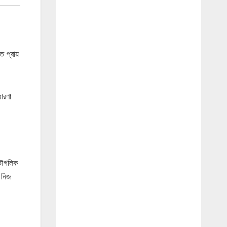
 প্রায়
ধারণা
ভৌগলিক
 নিজ