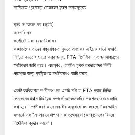
আমিরাতে প্রযোজ্য ফেডারেল ট্যাক্স অন্তর্ভুক্ত:
মূল্য সংযোজন কর (ভ্যাট)
আবগারি কর
কর্পোরেট এবং ব্যবসায়িক কর
করদাতাদের তাদের বাধ্যবাধকতা বুঝতে এবং কর আইনের সাথে সম্মতি
নিশ্চিত করতে সহায়তা করার জন্য, FTA নির্দেশিকা এবং জনসাধারণের
স্পষ্টীকরণ জারি করে। এছাড়াও, এফটিএ পৃথক করদাতাদের নির্দিষ্ট
প্রশ্নের জন্য ব্যক্তিগত স্পষ্টীকরণও জারি করবে।
একটি ব্যক্তিগত স্পষ্টীকরণ হল একটি নথি যা FTA দ্বারা নির্দিষ্ট
লেনদেনের ট্যাক্স ট্রিটমেন্ট সম্পর্কে আবেদনকারীর প্রশ্নের জবাবে জারি
করা হবে। স্পষ্টীকরণ আবেদনকারীর অনুরোধে বলা হয়েছে “কর আইন
সম্পর্কে এফটিএ-এর বোঝাপড়া এবং তথ্যের সঠিক প্রয়োগের বিষয়ে
নির্দেশিকা প্রদান করবে”।