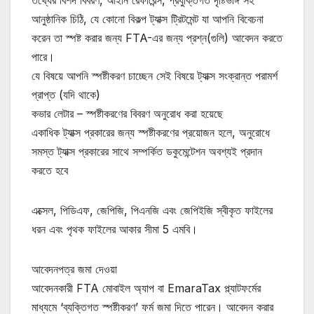
তথ্যের বিশদ বিবরণ, আইনি রেফারেন্স, প্রযুক্তিগত দৃষ্টিভঙ্গি সহ
আনুষ্ঠানিক চিঠি, যে কোনো বিকল্প ট্যাক্স ট্রিটমেন্ট যা আপনি বিবেচনা
করেন তা স্পষ্ট করার জন্য FTA-এর জন্য প্রশ্ন(গুলি) আবেদন করতে
পারে।
যে বিষয়ে আপনি স্পষ্টীকরণ চাচ্ছেন সেই বিষয়ে ট্যাক্স সংক্রান্ত পরামর্শ
প্রাপ্ত (যদি থাকে)
কভার লেটার – স্পষ্টীকরণের বিবরণ অনুরোধ করা হয়েছে
একাধিক ট্যাক্স প্রকারের জন্য স্পষ্টীকরণের প্রয়োজন হলে, অনুরোধে
সমস্ত ট্যাক্স প্রকারের সাথে সম্পর্কিত ডকুমেন্টেশন অবশ্যই প্রদান
করতে হবে
এক্সেল, পিডিএফ, জেপিজি, পিএনজি এবং জেপিইজি স্বীকৃত ফাইলের
ধরন এবং পৃথক ফাইলের আকার সীমা 5 এমবি।
আবেদনপত্র জমা দেওয়া
আবেদনকারী FTA মোবাইল অ্যাপ বা EmaraTax প্ল্যাটফর্মের
মাধ্যমে ‘ব্যক্তিগত স্পষ্টীকরণ’ ফর্ম জমা দিতে পারেন। আবেদন করার