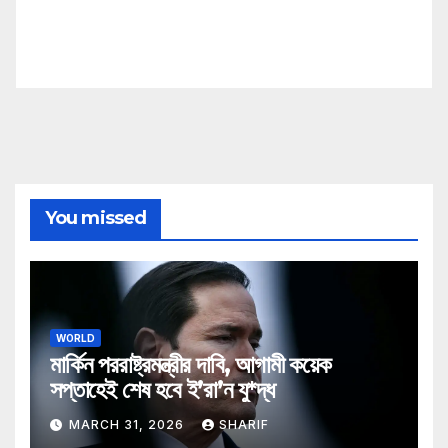
You missed
WORLD
মার্কিন পররাষ্ট্রমন্ত্রীর দাবি, আগামী কয়েক
সপ্তাহেই শেষ হবে ই’রা’ন যু*দ্ধ
MARCH 31, 2026
SHARIF