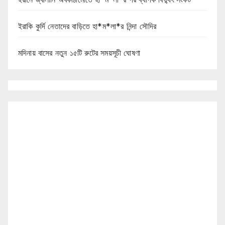
ইরাকি কুর্দি নেতাদের বাড়িতে হা*ম*লা*র নিন্দা সৌদির
মদিনায় বাসের নতুন ১৫টি রুটের সময়সূচী ঘোষণা