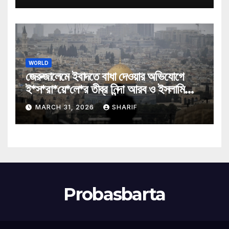
WORLD
জেরুজালেমে ইবাদতে বাধা দেওয়ার অভিযোগে
ই*স*রা*য়ে*লে*র তীব্র নিন্দা আরব ও ইসলামি
মন্ত্রীদের
MARCH 31, 2026
SHARIF
Probasbarta