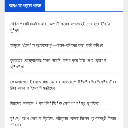
আরও যা পড়তে পারেন
মার্কিন পররাষ্ট্রমন্ত্রীর দাবি, আগামী কয়েক সপ্তাহেই শেষ হবে ই’রা’ন
যু*দ্ধ
হরমুজে ‘টোল’ অগ্রহণযোগ্য—ইরান-হুথিদের কড়া বার্তা রুবিওর
কুয়েতের তেলট্যাংকার ‘আল সালমি’ লক্ষ্য করে ই’রা’নে’র ড্রো*ন
হা*ম*লা
জেরুজালেমে ইবাদতে বাধা দেওয়ার অভিযোগে ই*স*রা*য়ে*লে*র তীব্র
নিন্দা আরব ও ইসলামি মন্ত্রীদের
রিয়াদের আকাশে ৭ ব্যা*লি*স্টি*ক ক্ষে*প*ণা*স্ত্র ভূপাতিত
যু*দ্ধে অংশ নেবে না ব্রিটেন, পরিষ্কার ঘোষণা দিলেন প্রধানমন্ত্রী কিয়ার
স্টারমার