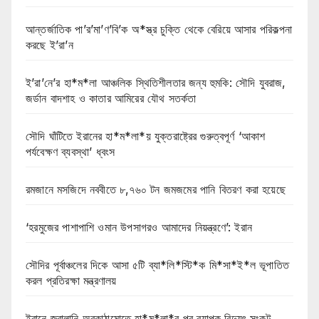
আন্তর্জাতিক পা’র’মা’ণ’বি’ক অ*স্ত্র চুক্তি থেকে বেরিয়ে আসার পরিকল্পনা
করছে ই’রা’ন
ই’রা’নে’র হা*ম*লা আঞ্চলিক স্থিতিশীলতার জন্য হুমকি: সৌদি যুবরাজ,
জর্ডান বাদশাহ ও কাতার আমিরের যৌথ সতর্কতা
সৌদি ঘাঁটিতে ইরানের হা*ম*লা*য় যুক্তরাষ্ট্রের গুরুত্বপূর্ণ ‘আকাশ
পর্যবেক্ষণ ব্যবস্থা’ ধ্বংস
রমজানে মসজিদে নববীতে ৮,৭৬০ টন জমজমের পানি বিতরণ করা হয়েছে
‘হরমুজের পাশাপাশি ওমান উপসাগরও আমাদের নিয়ন্ত্রণে’: ইরান
সৌদির পূর্বাঞ্চলের দিকে আসা ৫টি ব্যা*লি*স্টি*ক মি*সা*ই*ল ভূপাতিত
করল প্রতিরক্ষা মন্ত্রণালয়
ইরানে জ্বালানি অবকাঠামোতে হা*ম*লা*র পর ব্যাপক বিদ্যুৎ সংকট