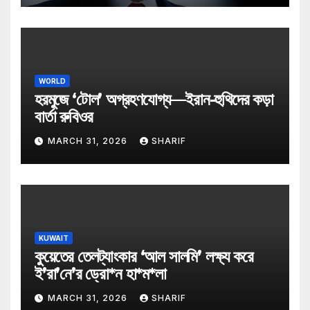
WORLD
হরমুজে ‘টোল’ অগ্রহণযোগ্য—ইরান-হুথিদের কড়া
বার্তা রুবিওর
MARCH 31, 2026
SHARIF
KUWAIT
কুয়েতের তেলট্যাংকার ‘আল সালমি’ লক্ষ্য করে
ই’রা’নে’র ড্রো*ন হা*ম*লা
MARCH 31, 2026
SHARIF