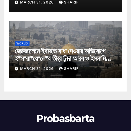
MARCH 31, 2026
SHARIF
WORLD
জেরুজালেমে ইবাদতে বাধা দেওয়ার অভিযোগে
ই*স*রা*য়ে*লে*র তীব্র নিন্দা আরব ও ইসলামি
মন্ত্রীদের
MARCH 31, 2026
SHARIF
Probasbarta