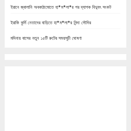
ইরানে জ্বালানি অবকাঠামোতে হা*ম*লা*র পর ব্যাপক বিদ্যুৎ সংকট
ইরাকি কুর্দি নেতাদের বাড়িতে হা*ম*লা*র নিন্দা সৌদির
মদিনায় বাসের নতুন ১৫টি রুটের সময়সূচী ঘোষণা