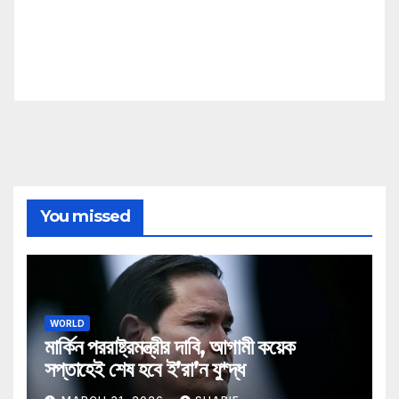
You missed
WORLD
মার্কিন পররাষ্ট্রমন্ত্রীর দাবি, আগামী কয়েক
সপ্তাহেই শেষ হবে ই’রা’ন যু*দ্ধ