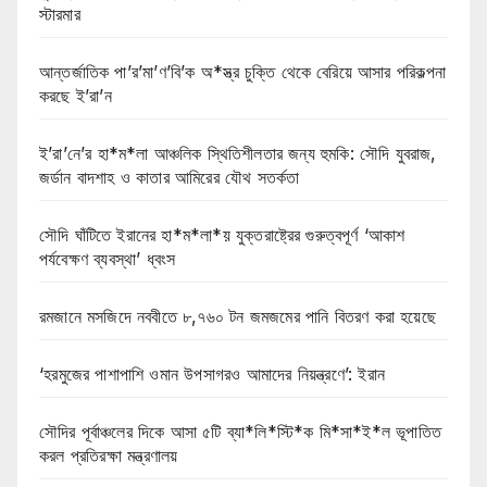
স্টারমার
আন্তর্জাতিক পা’র’মা’ণ’বি’ক অ*স্ত্র চুক্তি থেকে বেরিয়ে আসার পরিকল্পনা
করছে ই’রা’ন
ই’রা’নে’র হা*ম*লা আঞ্চলিক স্থিতিশীলতার জন্য হুমকি: সৌদি যুবরাজ,
জর্ডান বাদশাহ ও কাতার আমিরের যৌথ সতর্কতা
সৌদি ঘাঁটিতে ইরানের হা*ম*লা*য় যুক্তরাষ্ট্রের গুরুত্বপূর্ণ ‘আকাশ
পর্যবেক্ষণ ব্যবস্থা’ ধ্বংস
রমজানে মসজিদে নববীতে ৮,৭৬০ টন জমজমের পানি বিতরণ করা হয়েছে
‘হরমুজের পাশাপাশি ওমান উপসাগরও আমাদের নিয়ন্ত্রণে’: ইরান
সৌদির পূর্বাঞ্চলের দিকে আসা ৫টি ব্যা*লি*স্টি*ক মি*সা*ই*ল ভূপাতিত
করল প্রতিরক্ষা মন্ত্রণালয়