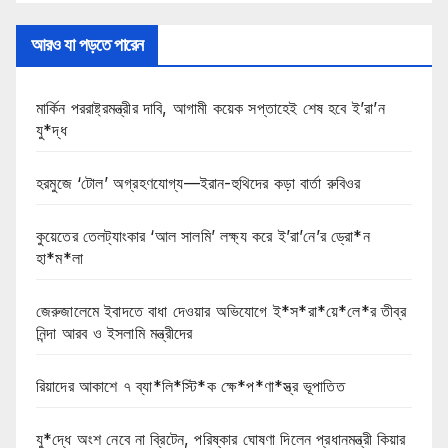
আরও যা পড়তে পারেন
মার্কিন পররাষ্ট্রমন্ত্রীর দাবি, আগামী কয়েক সপ্তাহেই শেষ হবে ই’রা’ন
যু*দ্ধ
হরমুজে ‘টোল’ অগ্রহণযোগ্য—ইরান-হুথিদের কড়া বার্তা রুবিওর
কুয়েতের তেলট্যাংকার ‘আল সালমি’ লক্ষ্য করে ই’রা’নে’র ড্রো*ন
হা*ম*লা
জেরুজালেমে ইবাদতে বাধা দেওয়ার অভিযোগে ই*স*রা*য়ে*লে*র তীব্র
নিন্দা আরব ও ইসলামি মন্ত্রীদের
রিয়াদের আকাশে ৭ ব্যা*লি*স্টি*ক ক্ষে*প*ণা*স্ত্র ভূপাতিত
যু*দ্ধে অংশ নেবে না ব্রিটেন, পরিষ্কার ঘোষণা দিলেন প্রধানমন্ত্রী কিয়ার