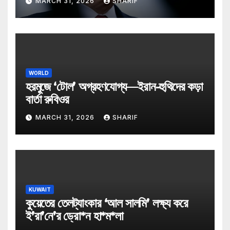
MARCH 31, 2026
SHARIF
WORLD
হরমুজে ‘টোল’ অগ্রহণযোগ্য—ইরান-হুথিদের কড়া
বার্তা রুবিওর
MARCH 31, 2026
SHARIF
KUWAIT
কুয়েতের তেলট্যাংকার ‘আল সালমি’ লক্ষ্য করে
ই’রা’নে’র ড্রো*ন হা*ম*লা