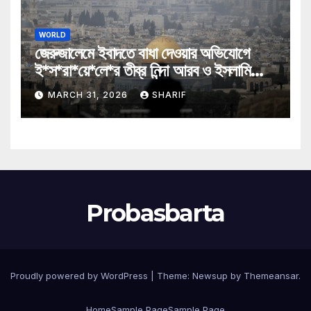
WORLD
জেরুজালেমে ইবাদতে বাধা দেওয়ার অভিযোগে
ই*স*রা*য়ে*লে*র তীব্র নিন্দা আরব ও ইসলামি
মন্ত্রীদের
MARCH 31, 2026
SHARIF
Probasbarta
Proudly powered by WordPress
|
Theme: Newsup by
Themeansar
.
Home
Sample Page
Sample Page