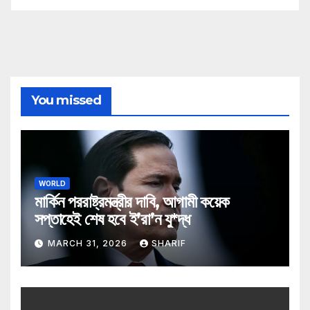
You missed
WORLD
মার্কিন পররাষ্ট্রমন্ত্রীর দাবি, আগামী কয়েক
সপ্তাহেই শেষ হবে ই’রা’ন যু*দ্ধ
MARCH 31, 2026
SHARIF