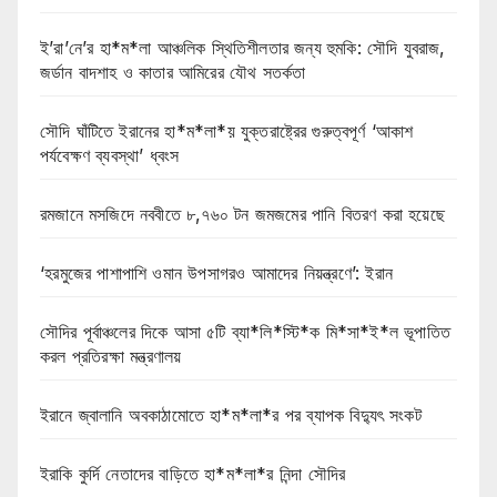
ই’রা’নে’র হা*ম*লা আঞ্চলিক স্থিতিশীলতার জন্য হুমকি: সৌদি যুবরাজ,
জর্ডান বাদশাহ ও কাতার আমিরের যৌথ সতর্কতা
সৌদি ঘাঁটিতে ইরানের হা*ম*লা*য় যুক্তরাষ্ট্রের গুরুত্বপূর্ণ ‘আকাশ
পর্যবেক্ষণ ব্যবস্থা’ ধ্বংস
রমজানে মসজিদে নববীতে ৮,৭৬০ টন জমজমের পানি বিতরণ করা হয়েছে
‘হরমুজের পাশাপাশি ওমান উপসাগরও আমাদের নিয়ন্ত্রণে’: ইরান
সৌদির পূর্বাঞ্চলের দিকে আসা ৫টি ব্যা*লি*স্টি*ক মি*সা*ই*ল ভূপাতিত
করল প্রতিরক্ষা মন্ত্রণালয়
ইরানে জ্বালানি অবকাঠামোতে হা*ম*লা*র পর ব্যাপক বিদ্যুৎ সংকট
ইরাকি কুর্দি নেতাদের বাড়িতে হা*ম*লা*র নিন্দা সৌদির