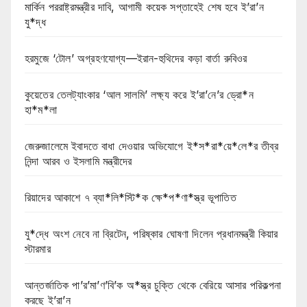
মার্কিন পররাষ্ট্রমন্ত্রীর দাবি, আগামী কয়েক সপ্তাহেই শেষ হবে ই’রা’ন
যু*দ্ধ
হরমুজে ‘টোল’ অগ্রহণযোগ্য—ইরান-হুথিদের কড়া বার্তা রুবিওর
কুয়েতের তেলট্যাংকার ‘আল সালমি’ লক্ষ্য করে ই’রা’নে’র ড্রো*ন
হা*ম*লা
জেরুজালেমে ইবাদতে বাধা দেওয়ার অভিযোগে ই*স*রা*য়ে*লে*র তীব্র
নিন্দা আরব ও ইসলামি মন্ত্রীদের
রিয়াদের আকাশে ৭ ব্যা*লি*স্টি*ক ক্ষে*প*ণা*স্ত্র ভূপাতিত
যু*দ্ধে অংশ নেবে না ব্রিটেন, পরিষ্কার ঘোষণা দিলেন প্রধানমন্ত্রী কিয়ার
স্টারমার
আন্তর্জাতিক পা’র’মা’ণ’বি’ক অ*স্ত্র চুক্তি থেকে বেরিয়ে আসার পরিকল্পনা
করছে ই’রা’ন