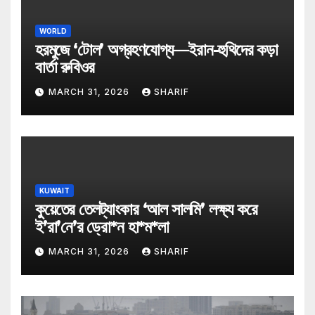
WORLD
হরমুজে ‘টোল’ অগ্রহণযোগ্য—ইরান-হুথিদের কড়া
বার্তা রুবিওর
MARCH 31, 2026
SHARIF
KUWAIT
কুয়েতের তেলট্যাংকার ‘আল সালমি’ লক্ষ্য করে
ই’রা’নে’র ড্রো*ন হা*ম*লা
MARCH 31, 2026
SHARIF