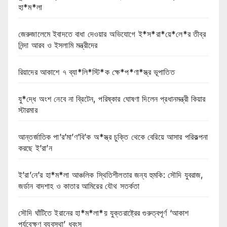
হা*ম*লা
জেরুজালেমে ইবাদতে বাধা দেওয়ার অভিযোগে ই*স*রা*য়ে*লে*র তীব্র
নিন্দা আরব ও ইসলামি মন্ত্রীদের
রিয়াদের আকাশে ৭ ব্যা*লি*স্টি*ক ক্ষে*প*ণা*স্ত্র ভূপাতিত
যু*দ্ধে অংশ নেবে না ব্রিটেন, পরিষ্কার ঘোষণা দিলেন প্রধানমন্ত্রী কিয়ার
স্টারমার
আন্তর্জাতিক পা’র’মা’ণ’বি’ক অ*স্ত্র চুক্তি থেকে বেরিয়ে আসার পরিকল্পনা
করছে ই’রা’ন
ই’রা’নে’র হা*ম*লা আঞ্চলিক স্থিতিশীলতার জন্য হুমকি: সৌদি যুবরাজ,
জর্ডান বাদশাহ ও কাতার আমিরের যৌথ সতর্কতা
সৌদি ঘাঁটিতে ইরানের হা*ম*লা*য় যুক্তরাষ্ট্রের গুরুত্বপূর্ণ ‘আকাশ
পর্যবেক্ষণ ব্যবস্থা’ ধ্বংস