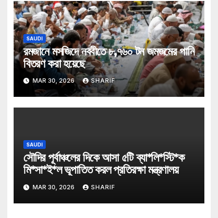
SAUDI
রমজানে মসজিদে নববীতে ৮,৭৬০ টন জমজমের পানি
বিতরণ করা হয়েছে
MAR 30, 2026
SHARIF
SAUDI
সৌদির পূর্বাঞ্চলের দিকে আসা ৫টি ব্যা*লি*স্টি*ক
মি*সা*ই*ল ভূপাতিত করল প্রতিরক্ষা মন্ত্রণালয়
MAR 30, 2026
SHARIF