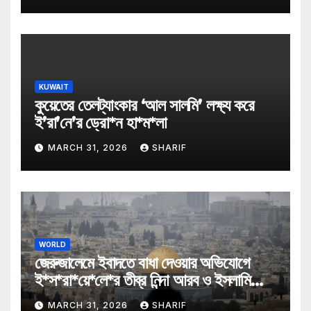
KUWAIT
কুয়েতের তেলট্যাংকার ‘আল সালমি’ লক্ষ্য করে
ই’রা’নে’র ড্রো*ন হা*ম*লা
MARCH 31, 2026
SHARIF
WORLD
জেরুজালেমে ইবাদতে বাধা দেওয়ার অভিযোগে
ই*স*রা*য়ে*লে*র তীব্র নিন্দা আরব ও ইসলামি
মন্ত্রীদের
MARCH 31, 2026
SHARIF