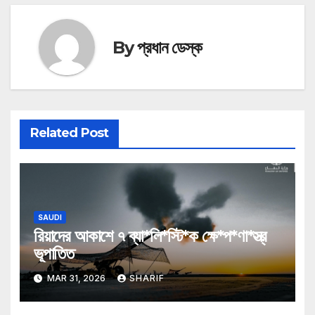
By
প্রধান ডেস্ক
Related Post
SAUDI
রিয়াদের আকাশে ৭ ব্যা*লি*স্টি*ক ক্ষে*প*ণা*স্ত্র
ভূপাতিত
MAR 31, 2026
SHARIF