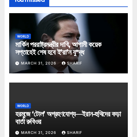
WORLD
মার্কিন পররাষ্ট্রমন্ত্রীর দাবি, আগামী কয়েক
সপ্তাহেই শেষ হবে ই’রা’ন যু*দ্ধ
MARCH 31, 2026
SHARIF
WORLD
হরমুজে ‘টোল’ অগ্রহণযোগ্য—ইরান-হুথিদের কড়া
বার্তা রুবিওর
MARCH 31, 2026
SHARIF