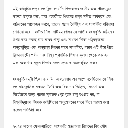
এই কর্মসূচির লক্ষ্য হল কিন্ডারগার্টেন শিক্ষকদের জ্ঞানীয় এবং পারফর্মেন্স
দক্ষতা উন্নত করা, যারা পরবর্তীতে শিশুদের জন্য সঙ্গীত কার্যক্রম এবং
পাঠদানের আয়োজন করবে, তাদের শব্দের বৈশিষ্ট্য এবং সম্পর্কিত পরিভাষা
শেখানো হবে। সঙ্গীত শিক্ষা দুটি মন্ত্রণালয় যে জাতীয় সংস্কৃতি কাঠামোর
উপর কাজ করছে তার মধ্যে পড়ে এবং সাধারণ শিক্ষা পাঠ্যক্রমের
অন্তর্ভুক্তি এবং অন্যান্য শিল্পের সাথে সম্পর্কিত, কারণ এটি ধীরে ধীরে
কিন্ডারগার্টেন পর্যায় এবং নিম্ন প্রাথমিক শিক্ষার ক্লাস থেকে শুরু হয়
এবং অবশেষে স্কুল শিক্ষার সকল স্তরকে অন্তর্ভুক্ত করবে।
সংস্কৃতি মন্ত্রী প্রিন্স বদর বিন আবদুল্লাহ এর আগে বলেছিলেন যে শিক্ষা
হল সাংস্কৃতিক সক্ষমতা তৈরি এবং বিকাশের ভিত্তি, সিনেমা এবং
থিয়েটারের জন্য প্রথম স্নাতক প্রোগ্রাম চালু হওয়ার পর, যা
বিশ্ববিদ্যালয় বিষয়ক কাউন্সিলের অনুমোদনের সাথে মিলে প্রথম কলা
কলেজ প্রতিষ্ঠা করে।
২০২৪ সালের ফেব্রুয়ারিতে, সংস্কৃতি মন্ত্রণালয় রিয়াদের কিং সৌদ