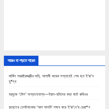
আরও যা পড়তে পারেন
মার্কিন পররাষ্ট্রমন্ত্রীর দাবি, আগামী কয়েক সপ্তাহেই শেষ হবে ই’রা’ন
যু*দ্ধ
হরমুজে ‘টোল’ অগ্রহণযোগ্য—ইরান-হুথিদের কড়া বার্তা রুবিওর
কুয়েতের তেলট্যাংকার ‘আল সালমি’ লক্ষ্য করে ই’রা’নে’র ড্রো*ন