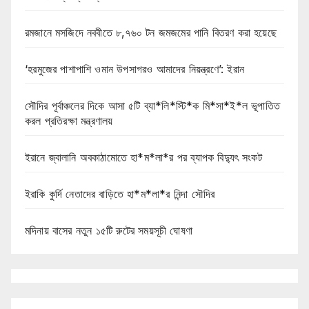
রমজানে মসজিদে নববীতে ৮,৭৬০ টন জমজমের পানি বিতরণ করা হয়েছে
‘হরমুজের পাশাপাশি ওমান উপসাগরও আমাদের নিয়ন্ত্রণে’: ইরান
সৌদির পূর্বাঞ্চলের দিকে আসা ৫টি ব্যা*লি*স্টি*ক মি*সা*ই*ল ভূপাতিত
করল প্রতিরক্ষা মন্ত্রণালয়
ইরানে জ্বালানি অবকাঠামোতে হা*ম*লা*র পর ব্যাপক বিদ্যুৎ সংকট
ইরাকি কুর্দি নেতাদের বাড়িতে হা*ম*লা*র নিন্দা সৌদির
মদিনায় বাসের নতুন ১৫টি রুটের সময়সূচী ঘোষণা