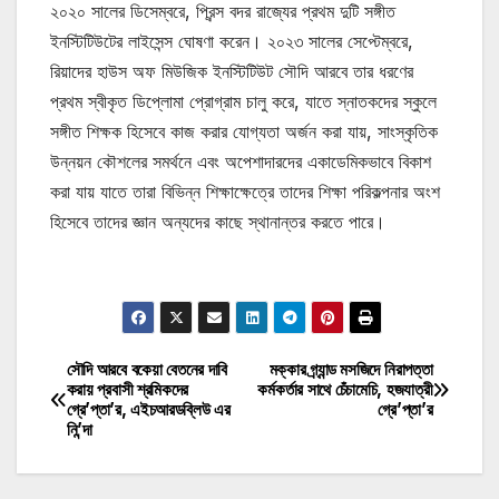
২০২০ সালের ডিসেম্বরে, প্রিন্স বদর রাজ্যের প্রথম দুটি সঙ্গীত
ইনস্টিটিউটের লাইসেন্স ঘোষণা করেন। ২০২৩ সালের সেপ্টেম্বরে,
রিয়াদের হাউস অফ মিউজিক ইনস্টিটিউট সৌদি আরবে তার ধরণের
প্রথম স্বীকৃত ডিপ্লোমা প্রোগ্রাম চালু করে, যাতে স্নাতকদের স্কুলে
সঙ্গীত শিক্ষক হিসেবে কাজ করার যোগ্যতা অর্জন করা যায়, সাংস্কৃতিক
উন্নয়ন কৌশলের সমর্থনে এবং অপেশাদারদের একাডেমিকভাবে বিকাশ
করা যায় যাতে তারা বিভিন্ন শিক্ষাক্ষেত্রে তাদের শিক্ষা পরিকল্পনার অংশ
হিসেবে তাদের জ্ঞান অন্যদের কাছে স্থানান্তর করতে পারে।
মোটিভেশনাল উক্তি
সৌদি আরবে বকেয়া বেতনের দাবি
মক্কার গ্র্যান্ড মসজিদে নিরাপত্তা
Post
করায় প্রবাসী শ্রমিকদের
কর্মকর্তার সাথে চেঁচামেচি, হজযাত্রী
গ্রে’প্তা’র, এইচআরডব্লিউ এর
গ্রে’প্তা’র
navigation
নি’ন্দা