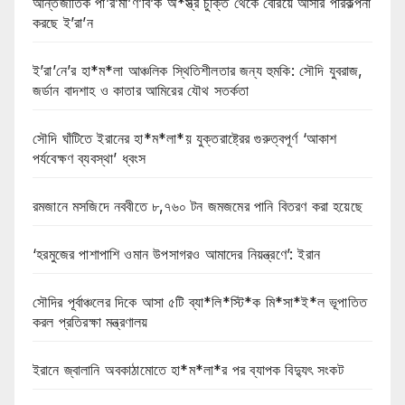
আন্তর্জাতিক পা’র’মা’ণ’বি’ক অ*স্ত্র চুক্তি থেকে বেরিয়ে আসার পরিকল্পনা
করছে ই’রা’ন
ই’রা’নে’র হা*ম*লা আঞ্চলিক স্থিতিশীলতার জন্য হুমকি: সৌদি যুবরাজ,
জর্ডান বাদশাহ ও কাতার আমিরের যৌথ সতর্কতা
সৌদি ঘাঁটিতে ইরানের হা*ম*লা*য় যুক্তরাষ্ট্রের গুরুত্বপূর্ণ ‘আকাশ
পর্যবেক্ষণ ব্যবস্থা’ ধ্বংস
রমজানে মসজিদে নববীতে ৮,৭৬০ টন জমজমের পানি বিতরণ করা হয়েছে
‘হরমুজের পাশাপাশি ওমান উপসাগরও আমাদের নিয়ন্ত্রণে’: ইরান
সৌদির পূর্বাঞ্চলের দিকে আসা ৫টি ব্যা*লি*স্টি*ক মি*সা*ই*ল ভূপাতিত
করল প্রতিরক্ষা মন্ত্রণালয়
ইরানে জ্বালানি অবকাঠামোতে হা*ম*লা*র পর ব্যাপক বিদ্যুৎ সংকট