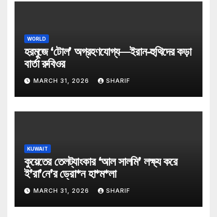
WORLD
হরমুজে ‘টোল’ অগ্রহণযোগ্য—ইরান-হুথিদের কড়া
বার্তা রুবিওর
MARCH 31, 2026
SHARIF
KUWAIT
কুয়েতের তেলট্যাংকার ‘আল সালমি’ লক্ষ্য করে
ই’রা’নে’র ড্রো*ন হা*ম*লা
MARCH 31, 2026
SHARIF