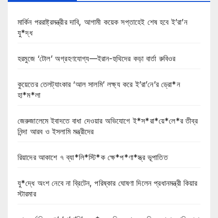
মার্কিন পররাষ্ট্রমন্ত্রীর দাবি, আগামী কয়েক সপ্তাহেই শেষ হবে ই’রা’ন
যু*দ্ধ
হরমুজে ‘টোল’ অগ্রহণযোগ্য—ইরান-হুথিদের কড়া বার্তা রুবিওর
কুয়েতের তেলট্যাংকার ‘আল সালমি’ লক্ষ্য করে ই’রা’নে’র ড্রো*ন
হা*ম*লা
জেরুজালেমে ইবাদতে বাধা দেওয়ার অভিযোগে ই*স*রা*য়ে*লে*র তীব্র
নিন্দা আরব ও ইসলামি মন্ত্রীদের
রিয়াদের আকাশে ৭ ব্যা*লি*স্টি*ক ক্ষে*প*ণা*স্ত্র ভূপাতিত
যু*দ্ধে অংশ নেবে না ব্রিটেন, পরিষ্কার ঘোষণা দিলেন প্রধানমন্ত্রী কিয়ার
স্টারমার