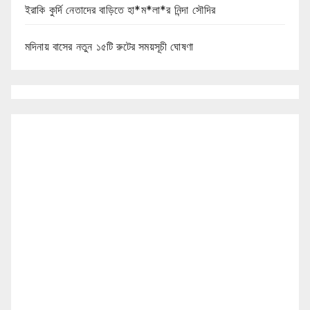
ইরাকি কুর্দি নেতাদের বাড়িতে হা*ম*লা*র নিন্দা সৌদির
মদিনায় বাসের নতুন ১৫টি রুটের সময়সূচী ঘোষণা