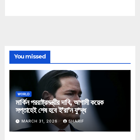
You missed
WORLD
মার্কিন পররাষ্ট্রমন্ত্রীর দাবি, আগামী কয়েক
সপ্তাহেই শেষ হবে ই’রা’ন যু*দ্ধ
MARCH 31, 2026
SHARIF