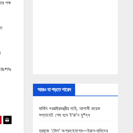
ার পক্ষ
বত
।
জি*ম্মি
আরও যা পড়তে পারেন
মার্কিন পররাষ্ট্রমন্ত্রীর দাবি, আগামী কয়েক
সপ্তাহেই শেষ হবে ই’রা’ন যু*দ্ধ
হরমুজে ‘টোল’ অগ্রহণযোগ্য—ইরান-হুথিদের