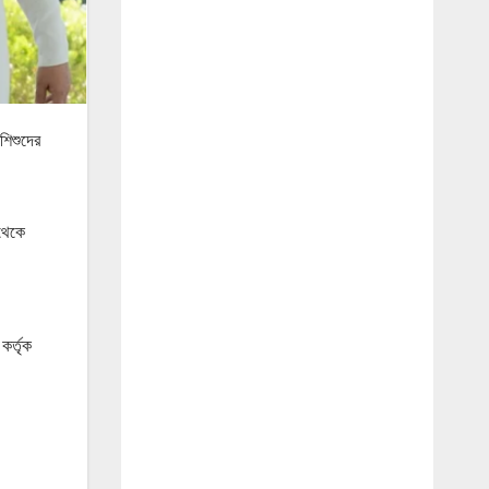
 শিশুদের
 থেকে
কর্তৃক