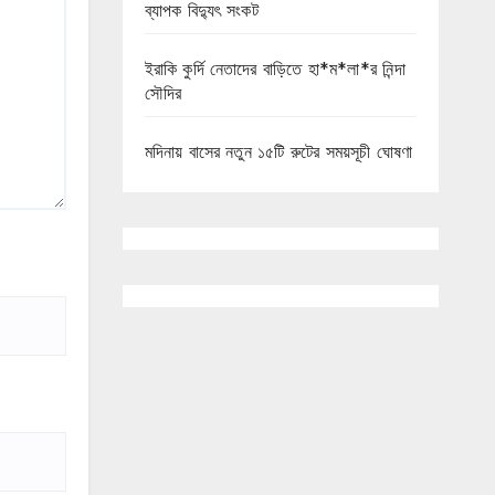
ব্যাপক বিদ্যুৎ সংকট
ইরাকি কুর্দি নেতাদের বাড়িতে হা*ম*লা*র নিন্দা
সৌদির
মদিনায় বাসের নতুন ১৫টি রুটের সময়সূচী ঘোষণা