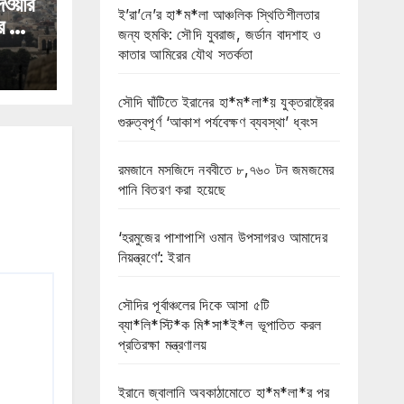
েওয়ার
ই’রা’নে’র হা*ম*লা আঞ্চলিক স্থিতিশীলতার
 তীব্র
জন্য হুমকি: সৌদি যুবরাজ, জর্ডান বাদশাহ ও
ের
কাতার আমিরের যৌথ সতর্কতা
সৌদি ঘাঁটিতে ইরানের হা*ম*লা*য় যুক্তরাষ্ট্রের
গুরুত্বপূর্ণ ‘আকাশ পর্যবেক্ষণ ব্যবস্থা’ ধ্বংস
রমজানে মসজিদে নববীতে ৮,৭৬০ টন জমজমের
পানি বিতরণ করা হয়েছে
‘হরমুজের পাশাপাশি ওমান উপসাগরও আমাদের
নিয়ন্ত্রণে’: ইরান
সৌদির পূর্বাঞ্চলের দিকে আসা ৫টি
ব্যা*লি*স্টি*ক মি*সা*ই*ল ভূপাতিত করল
প্রতিরক্ষা মন্ত্রণালয়
ইরানে জ্বালানি অবকাঠামোতে হা*ম*লা*র পর