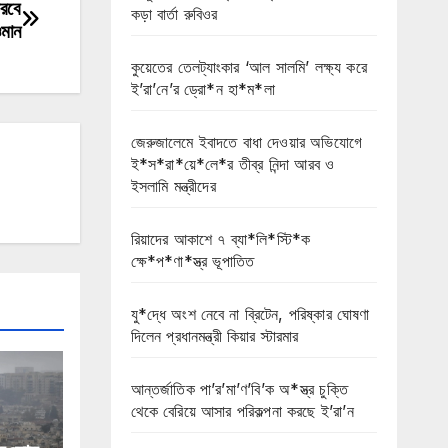
করবে
কড়া বার্তা রুবিওর
মান
কুয়েতের তেলট্যাংকার ‘আল সালমি’ লক্ষ্য করে
ই’রা’নে’র ড্রো*ন হা*ম*লা
জেরুজালেমে ইবাদতে বাধা দেওয়ার অভিযোগে
ই*স*রা*য়ে*লে*র তীব্র নিন্দা আরব ও
ইসলামি মন্ত্রীদের
রিয়াদের আকাশে ৭ ব্যা*লি*স্টি*ক
ক্ষে*প*ণা*স্ত্র ভূপাতিত
যু*দ্ধে অংশ নেবে না ব্রিটেন, পরিষ্কার ঘোষণা
দিলেন প্রধানমন্ত্রী কিয়ার স্টারমার
আন্তর্জাতিক পা’র’মা’ণ’বি’ক অ*স্ত্র চুক্তি
থেকে বেরিয়ে আসার পরিকল্পনা করছে ই’রা’ন