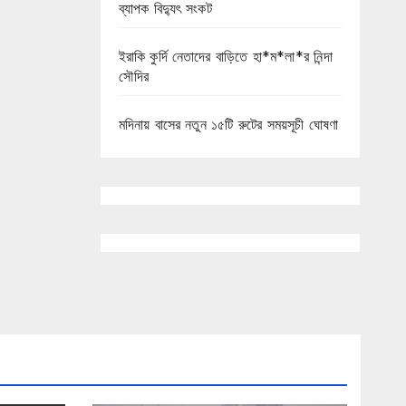
ব্যাপক বিদ্যুৎ সংকট
ইরাকি কুর্দি নেতাদের বাড়িতে হা*ম*লা*র নিন্দা
সৌদির
মদিনায় বাসের নতুন ১৫টি রুটের সময়সূচী ঘোষণা