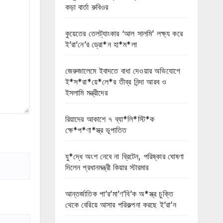
কড়া বার্তা রুবিওর
কুয়েতের তেলট্যাংকার ‘আল সালমি’ লক্ষ্য করে
ই’রা’নে’র ড্রো*ন হা*ম*লা
জেরুজালেমে ইবাদতে বাধা দেওয়ার অভিযোগে
ই*স*রা*য়ে*লে*র তীব্র নিন্দা আরব ও
ইসলামি মন্ত্রীদের
রিয়াদের আকাশে ৭ ব্যা*লি*স্টি*ক
ক্ষে*প*ণা*স্ত্র ভূপাতিত
যু*দ্ধে অংশ নেবে না ব্রিটেন, পরিষ্কার ঘোষণা
দিলেন প্রধানমন্ত্রী কিয়ার স্টারমার
আন্তর্জাতিক পা’র’মা’ণ’বি’ক অ*স্ত্র চুক্তি
থেকে বেরিয়ে আসার পরিকল্পনা করছে ই’রা’ন