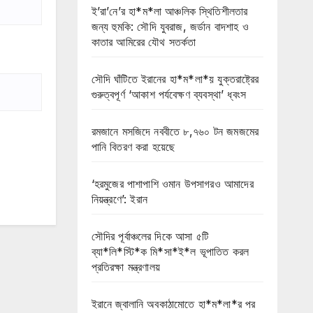
ই’রা’নে’র হা*ম*লা আঞ্চলিক স্থিতিশীলতার
জন্য হুমকি: সৌদি যুবরাজ, জর্ডান বাদশাহ ও
কাতার আমিরের যৌথ সতর্কতা
সৌদি ঘাঁটিতে ইরানের হা*ম*লা*য় যুক্তরাষ্ট্রের
গুরুত্বপূর্ণ ‘আকাশ পর্যবেক্ষণ ব্যবস্থা’ ধ্বংস
রমজানে মসজিদে নববীতে ৮,৭৬০ টন জমজমের
পানি বিতরণ করা হয়েছে
‘হরমুজের পাশাপাশি ওমান উপসাগরও আমাদের
নিয়ন্ত্রণে’: ইরান
সৌদির পূর্বাঞ্চলের দিকে আসা ৫টি
ব্যা*লি*স্টি*ক মি*সা*ই*ল ভূপাতিত করল
প্রতিরক্ষা মন্ত্রণালয়
ইরানে জ্বালানি অবকাঠামোতে হা*ম*লা*র পর