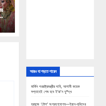
ের
লিকা
ক
আরও যা পড়তে পারেন
মার্কিন পররাষ্ট্রমন্ত্রীর দাবি, আগামী কয়েক
সপ্তাহেই শেষ হবে ই’রা’ন যু*দ্ধ
হরমুজে ‘টোল’ অগ্রহণযোগ্য—ইরান-হুথিদের