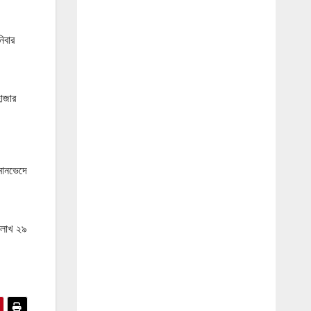
িবার
হাজার
 মানভেদে
 লাখ ২৯