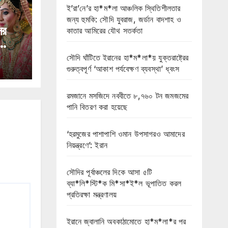
ই’রা’নে’র হা*ম*লা আঞ্চলিক স্থিতিশীলতার
জন্য হুমকি: সৌদি যুবরাজ, জর্ডান বাদশাহ ও
ের
কাতার আমিরের যৌথ সতর্কতা
লিকা
সৌদি ঘাঁটিতে ইরানের হা*ম*লা*য় যুক্তরাষ্ট্রের
ক
গুরুত্বপূর্ণ ‘আকাশ পর্যবেক্ষণ ব্যবস্থা’ ধ্বংস
রমজানে মসজিদে নববীতে ৮,৭৬০ টন জমজমের
পানি বিতরণ করা হয়েছে
‘হরমুজের পাশাপাশি ওমান উপসাগরও আমাদের
নিয়ন্ত্রণে’: ইরান
সৌদির পূর্বাঞ্চলের দিকে আসা ৫টি
ব্যা*লি*স্টি*ক মি*সা*ই*ল ভূপাতিত করল
প্রতিরক্ষা মন্ত্রণালয়
ইরানে জ্বালানি অবকাঠামোতে হা*ম*লা*র পর