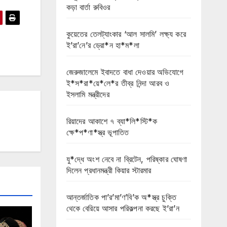
কড়া বার্তা রুবিওর
কুয়েতের তেলট্যাংকার ‘আল সালমি’ লক্ষ্য করে
ই’রা’নে’র ড্রো*ন হা*ম*লা
জেরুজালেমে ইবাদতে বাধা দেওয়ার অভিযোগে
ই*স*রা*য়ে*লে*র তীব্র নিন্দা আরব ও
ইসলামি মন্ত্রীদের
রিয়াদের আকাশে ৭ ব্যা*লি*স্টি*ক
ক্ষে*প*ণা*স্ত্র ভূপাতিত
যু*দ্ধে অংশ নেবে না ব্রিটেন, পরিষ্কার ঘোষণা
দিলেন প্রধানমন্ত্রী কিয়ার স্টারমার
আন্তর্জাতিক পা’র’মা’ণ’বি’ক অ*স্ত্র চুক্তি
থেকে বেরিয়ে আসার পরিকল্পনা করছে ই’রা’ন