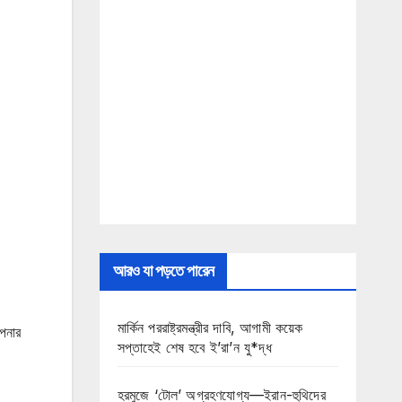
আরও যা পড়তে পারেন
মার্কিন পররাষ্ট্রমন্ত্রীর দাবি, আগামী কয়েক
আপনার
সপ্তাহেই শেষ হবে ই’রা’ন যু*দ্ধ
হরমুজে ‘টোল’ অগ্রহণযোগ্য—ইরান-হুথিদের