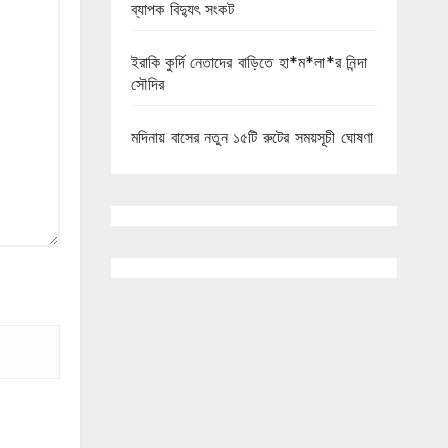
ব্যাপক বিদ্যুৎ সংকট
ইরাকি কুর্দি নেতাদের বাড়িতে হা*ম*লা*র নিন্দা
সৌদির
মদিনায় বাসের নতুন ১৫টি রুটের সময়সূচী ঘোষণা