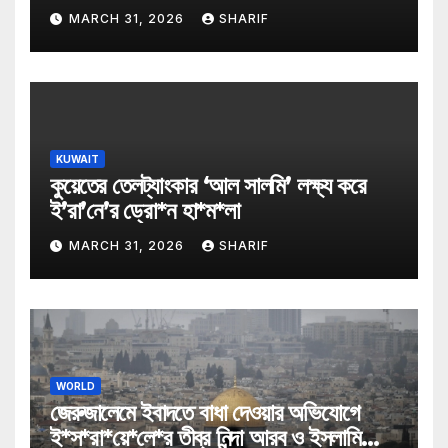
MARCH 31, 2026
SHARIF
KUWAIT
কুয়েতের তেলট্যাংকার ‘আল সালমি’ লক্ষ্য করে
ই’রা’নে’র ড্রো*ন হা*ম*লা
MARCH 31, 2026
SHARIF
WORLD
জেরুজালেমে ইবাদতে বাধা দেওয়ার অভিযোগে
ই*স*রা*য়ে*লে*র তীব্র নিন্দা আরব ও ইসলামি