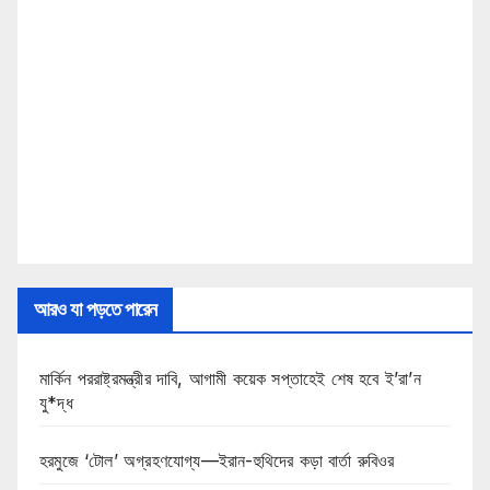
আরও যা পড়তে পারেন
মার্কিন পররাষ্ট্রমন্ত্রীর দাবি, আগামী কয়েক সপ্তাহেই শেষ হবে ই’রা’ন
যু*দ্ধ
হরমুজে ‘টোল’ অগ্রহণযোগ্য—ইরান-হুথিদের কড়া বার্তা রুবিওর