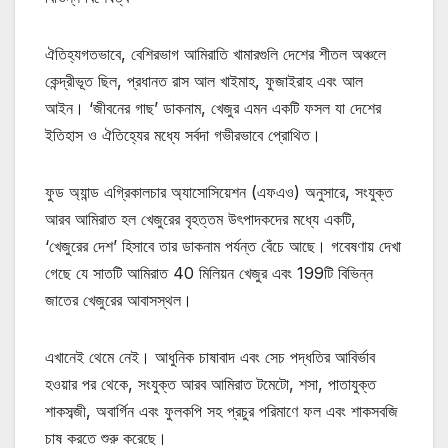
ঐতিহ্যগতভাবে, বেশিরভাগ আমিরাতি খামারগুলি দেশের শীতল অঞ্চলে
কেন্দ্রীভূত ছিল, প্রধানত রাস আল খাইমাহ, ফুজাইরাহ এবং আল
আইন। ‘জীবনের গাছ’ ডাকনাম, খেজুর এমন একটি ফসল যা দেশের
ইতিহাস ও ঐতিহ্যের মধ্যে সর্বদা গভীরভাবে প্রোথিত।
ফুড অ্যান্ড এগ্রিকালচার অ্যাসোসিয়েশন (এফএও) অনুসারে, সংযুক্ত
আরব আমিরাত হল খেজুরের বৃহত্তম উৎপাদকদের মধ্যে একটি,
‘খেজুরের দেশ’ হিসাবে তার ডাকনাম পর্যন্ত বেঁচে আছে। গবেষণায় দেখা
গেছে যে সাতটি আমিরাত 40 মিলিয়ন খেজুর এবং 199টি বিভিন্ন
জাতের খেজুরের আবাসস্থল।
এখানেই থেমে নেই। আধুনিক চাষাবাদ এবং সেচ পদ্ধতির আবির্ভাব
হওয়ার পর থেকে, সংযুক্ত আরব আমিরাত টমেটো, শসা, পাতাযুক্ত
শাকসব্জী, অবার্গিন এবং ফুলকপি সহ প্রচুর পরিমাণে ফল এবং শাকসবজি
চাষ করতে শুরু করেছে।