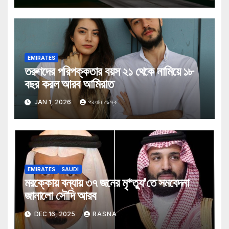
EMIRATES
তরুণদের পরিপক্কতার বয়স ২১ থেকে নামিয়ে ১৮
বছর করল আরব আমিরাত
JAN 1, 2026
প্রধান ডেস্ক
EMIRATES
SAUDI
মরক্কোয় বন্যায় ৩৭ জনের মৃ*ত্যু’তে সমবেদনা
জানালো সৌদি আরব
DEC 16, 2025
RASNA