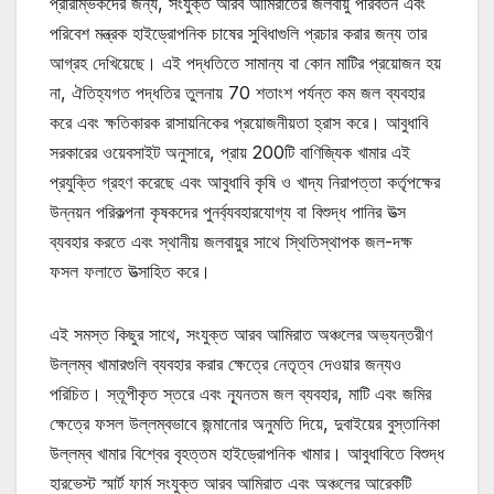
প্রারম্ভিকদের জন্য, সংযুক্ত আরব আমিরাতের জলবায়ু পরিবর্তন এবং
পরিবেশ মন্ত্রক হাইড্রোপনিক চাষের সুবিধাগুলি প্রচার করার জন্য তার
আগ্রহ দেখিয়েছে। এই পদ্ধতিতে সামান্য বা কোন মাটির প্রয়োজন হয়
না, ঐতিহ্যগত পদ্ধতির তুলনায় 70 শতাংশ পর্যন্ত কম জল ব্যবহার
করে এবং ক্ষতিকারক রাসায়নিকের প্রয়োজনীয়তা হ্রাস করে। আবুধাবি
সরকারের ওয়েবসাইট অনুসারে, প্রায় 200টি বাণিজ্যিক খামার এই
প্রযুক্তি গ্রহণ করেছে এবং আবুধাবি কৃষি ও খাদ্য নিরাপত্তা কর্তৃপক্ষের
উন্নয়ন পরিকল্পনা কৃষকদের পুনর্ব্যবহারযোগ্য বা বিশুদ্ধ পানির উত্স
ব্যবহার করতে এবং স্থানীয় জলবায়ুর সাথে স্থিতিস্থাপক জল-দক্ষ
ফসল ফলাতে উত্সাহিত করে।
এই সমস্ত কিছুর সাথে, সংযুক্ত আরব আমিরাত অঞ্চলের অভ্যন্তরীণ
উল্লম্ব খামারগুলি ব্যবহার করার ক্ষেত্রে নেতৃত্ব দেওয়ার জন্যও
পরিচিত। স্তূপীকৃত স্তরে এবং ন্যূনতম জল ব্যবহার, মাটি এবং জমির
ক্ষেত্রে ফসল উল্লম্বভাবে জন্মানোর অনুমতি দিয়ে, দুবাইয়ের বুস্তানিকা
উল্লম্ব খামার বিশ্বের বৃহত্তম হাইড্রোপনিক খামার। আবুধাবিতে বিশুদ্ধ
হারভেস্ট স্মার্ট ফার্ম সংযুক্ত আরব আমিরাত এবং অঞ্চলের আরেকটি