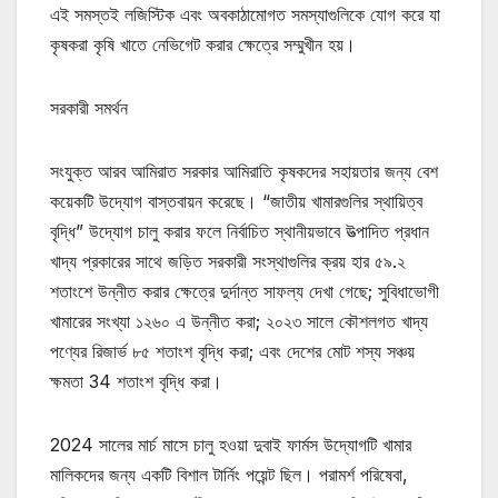
এই সমস্তই লজিস্টিক এবং অবকাঠামোগত সমস্যাগুলিকে যোগ করে যা
কৃষকরা কৃষি খাতে নেভিগেট করার ক্ষেত্রে সম্মুখীন হয়।
সরকারী সমর্থন
সংযুক্ত আরব আমিরাত সরকার আমিরাতি কৃষকদের সহায়তার জন্য বেশ
কয়েকটি উদ্যোগ বাস্তবায়ন করেছে। “জাতীয় খামারগুলির স্থায়িত্ব
বৃদ্ধি” উদ্যোগ চালু করার ফলে নির্বাচিত স্থানীয়ভাবে উত্পাদিত প্রধান
খাদ্য প্রকারের সাথে জড়িত সরকারী সংস্থাগুলির ক্রয় হার ৫৯.২
শতাংশে উন্নীত করার ক্ষেত্রে দুর্দান্ত সাফল্য দেখা গেছে; সুবিধাভোগী
খামারের সংখ্যা ১২৬০ এ উন্নীত করা; ২০২৩ সালে কৌশলগত খাদ্য
পণ্যের রিজার্ভ ৮৫ শতাংশ বৃদ্ধি করা; এবং দেশের মোট শস্য সঞ্চয়
ক্ষমতা 34 শতাংশ বৃদ্ধি করা।
2024 সালের মার্চ মাসে চালু হওয়া দুবাই ফার্মস উদ্যোগটি খামার
মালিকদের জন্য একটি বিশাল টার্নিং পয়েন্ট ছিল। পরামর্শ পরিষেবা,