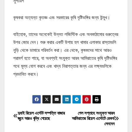
সুপারিশ
কৃষকরা অত্যন্ত কৃতজ্ঞ এবং সরকারের কৃষি দৃষ্টিভঙ্গির জন্য উন্মুখ।
যাইহোক, তাদের অনেকেই উন্নত লজিস্টিক এবং অবকাঠামোর গুরুত্বের
উপর জোর দেন। শুরু করার একটি উপায় হল খামার এলাকার রাস্তাগুলি
নুড়ি থেকে ডামারে পরিবর্তন করা। এর থেকে, কৃষকদের সাথে আরও
পরামর্শ হতে পারে, যা অবশ্যই সংযুক্ত আরব আমিরাতের কৃষি দৃষ্টিভঙ্গির
পথে মূল্য যোগ করবে এবং খাদ্য নিরাপত্তার জন্য এর লক্ষ্যগুলিকে
প্রভাবিত করবে।
মোটিভেশনাল উক্তি
দুবাই রিয়েল এস্টেট সম্পত্তি বাজার
গেল সপ্তাহে সংযুক্ত আরব
Post
জুনে আরও বৃদ্ধি পেয়েছে
আমিরাতের রিয়েল এস্টেটে রেকর্ড
লেনদেন
navigation