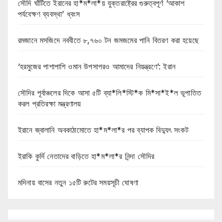
সৌদি ঘাঁটিতে ইরানের হা*ম*লা*য় যুক্তরাষ্ট্রের গুরুত্বপূর্ণ ‘আকাশ
পর্যবেক্ষণ ব্যবস্থা’ ধ্বংস
রমজানে মসজিদে নববীতে ৮,৭৬০ টন জমজমের পানি বিতরণ করা হয়েছে
‘হরমুজের পাশাপাশি ওমান উপসাগরও আমাদের নিয়ন্ত্রণে’: ইরান
সৌদির পূর্বাঞ্চলের দিকে আসা ৫টি ব্যা*লি*স্টি*ক মি*সা*ই*ল ভূপাতিত
করল প্রতিরক্ষা মন্ত্রণালয়
ইরানে জ্বালানি অবকাঠামোতে হা*ম*লা*র পর ব্যাপক বিদ্যুৎ সংকট
ইরাকি কুর্দি নেতাদের বাড়িতে হা*ম*লা*র নিন্দা সৌদির
মদিনায় বাসের নতুন ১৫টি রুটের সময়সূচী ঘোষণা