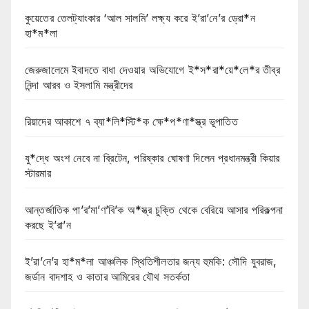
কুয়েতের তেলট্যাংকার ‘আল সালমি’ লক্ষ্য করে ই’রা’নে’র ড্রো*ন
হা*ম*লা
জেরুজালেমে ইবাদতে বাধা দেওয়ার অভিযোগে ই*স*রা*য়ে*লে*র তীব্র
নিন্দা আরব ও ইসলামি মন্ত্রীদের
রিয়াদের আকাশে ৭ ব্যা*লি*স্টি*ক ক্ষে*প*ণা*স্ত্র ভূপাতিত
যু*দ্ধে অংশ নেবে না ব্রিটেন, পরিষ্কার ঘোষণা দিলেন প্রধানমন্ত্রী কিয়ার
স্টারমার
আন্তর্জাতিক পা’র’মা’ণ’বি’ক অ*স্ত্র চুক্তি থেকে বেরিয়ে আসার পরিকল্পনা
করছে ই’রা’ন
ই’রা’নে’র হা*ম*লা আঞ্চলিক স্থিতিশীলতার জন্য হুমকি: সৌদি যুবরাজ,
জর্ডান বাদশাহ ও কাতার আমিরের যৌথ সতর্কতা