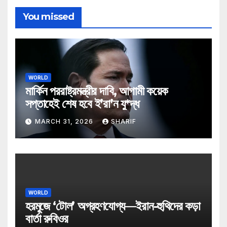
You missed
WORLD
মার্কিন পররাষ্ট্রমন্ত্রীর দাবি, আগামী কয়েক
সপ্তাহেই শেষ হবে ই’রা’ন যু*দ্ধ
MARCH 31, 2026
SHARIF
WORLD
হরমুজে ‘টোল’ অগ্রহণযোগ্য—ইরান-হুথিদের কড়া
বার্তা রুবিওর