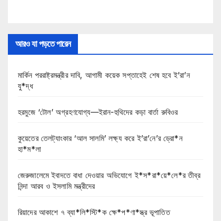
আরও যা পড়তে পারেন
মার্কিন পররাষ্ট্রমন্ত্রীর দাবি, আগামী কয়েক সপ্তাহেই শেষ হবে ই’রা’ন
যু*দ্ধ
হরমুজে ‘টোল’ অগ্রহণযোগ্য—ইরান-হুথিদের কড়া বার্তা রুবিওর
কুয়েতের তেলট্যাংকার ‘আল সালমি’ লক্ষ্য করে ই’রা’নে’র ড্রো*ন
হা*ম*লা
জেরুজালেমে ইবাদতে বাধা দেওয়ার অভিযোগে ই*স*রা*য়ে*লে*র তীব্র
নিন্দা আরব ও ইসলামি মন্ত্রীদের
রিয়াদের আকাশে ৭ ব্যা*লি*স্টি*ক ক্ষে*প*ণা*স্ত্র ভূপাতিত