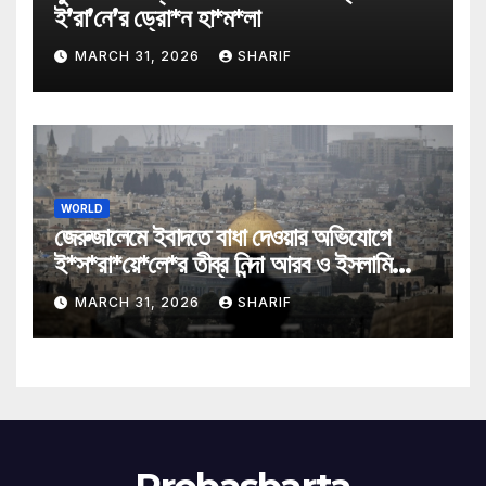
ই’রা’নে’র ড্রো*ন হা*ম*লা
MARCH 31, 2026
SHARIF
WORLD
জেরুজালেমে ইবাদতে বাধা দেওয়ার অভিযোগে
ই*স*রা*য়ে*লে*র তীব্র নিন্দা আরব ও ইসলামি
মন্ত্রীদের
MARCH 31, 2026
SHARIF