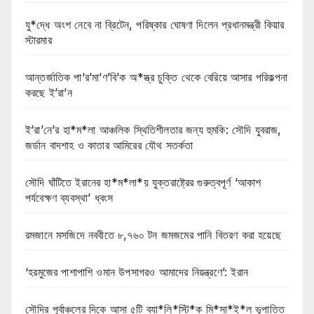
যু*দ্ধে অংশ নেবে না ব্রিটেন, পরিষ্কার ঘোষণা দিলেন প্রধানমন্ত্রী কিয়ার
স্টারমার
আন্তর্জাতিক পা’র’মা’ণ’বি’ক অ*স্ত্র চুক্তি থেকে বেরিয়ে আসার পরিকল্পনা
করছে ই’রা’ন
ই’রা’নে’র হা*ম*লা আঞ্চলিক স্থিতিশীলতার জন্য হুমকি: সৌদি যুবরাজ,
জর্ডান বাদশাহ ও কাতার আমিরের যৌথ সতর্কতা
সৌদি ঘাঁটিতে ইরানের হা*ম*লা*য় যুক্তরাষ্ট্রের গুরুত্বপূর্ণ ‘আকাশ
পর্যবেক্ষণ ব্যবস্থা’ ধ্বংস
রমজানে মসজিদে নববীতে ৮,৭৬০ টন জমজমের পানি বিতরণ করা হয়েছে
‘হরমুজের পাশাপাশি ওমান উপসাগরও আমাদের নিয়ন্ত্রণে’: ইরান
সৌদির পূর্বাঞ্চলের দিকে আসা ৫টি ব্যা*লি*স্টি*ক মি*সা*ই*ল ভূপাতিত