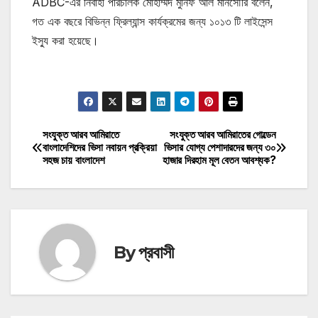
ADBC-এর নির্বাহী পরিচালক মোহাম্মদ মুনিফ আল মানসৌরি বলেন,
গত এক বছরে বিভিন্ন ফ্রিল্যান্স কার্যক্রমের জন্য ১০১৩ টি লাইসেন্স
ইস্যু করা হয়েছে।
মোটিভেশনাল উক্তি
সংযুক্ত আরব আমিরাতে
সংযুক্ত আরব আমিরাতের গোল্ডেন
Post
বাংলাদেশিদের ভিসা নবায়ন প্রক্রিয়া
ভিসার যোগ্য পেশাদারদের জন্য ৩০
সহজ চায় বাংলাদেশ
হাজার দিরহাম মূল বেতন আবশ্যক?
navigation
By
প্রবাসী