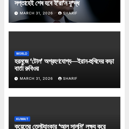
সপ্তাহেই শেষ হবে ই’রা’ন যু*দ্ধ
MARCH 31, 2026
SHARIF
WORLD
হরমুজে ‘টোল’ অগ্রহণযোগ্য—ইরান-হুথিদের কড়া
বার্তা রুবিওর
MARCH 31, 2026
SHARIF
KUWAIT
কুয়েতের তেলট্যাংকার ‘আল সালমি’ লক্ষ্য করে