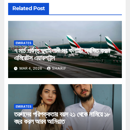
Related Post
EMIRATES
৭ মার্চ পর্যন্ত দুবাইগামী সব ফ্লাইট স্থগিত করল
এমিরেটস এয়ারলাইন্স
MAR 4, 2026
SHARIF
EMIRATES
তরুণদের পরিপক্কতার বয়স ২১ থেকে নামিয়ে ১৮
বছর করল আরব আমিরাত