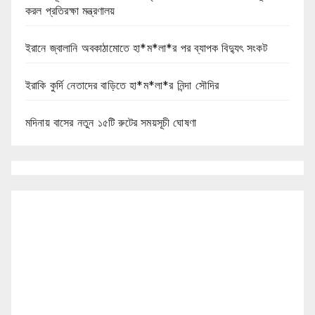
করল প্রতিরক্ষা মন্ত্রণালয়
ইরানে জ্বালানি অবকাঠামোতে হা*ম*লা*র পর ব্যাপক বিদ্যুৎ সংকট
ইরাকি কুর্দি নেতাদের বাড়িতে হা*ম*লা*র নিন্দা সৌদির
মদিনায় বাসের নতুন ১৫টি রুটের সময়সূচী ঘোষণা