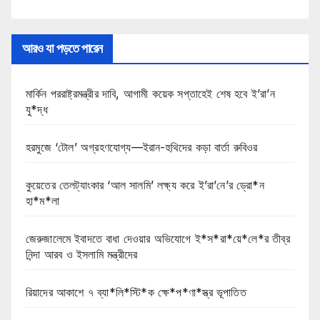
আরও যা পড়তে পারেন
মার্কিন পররাষ্ট্রমন্ত্রীর দাবি, আগামী কয়েক সপ্তাহেই শেষ হবে ই’রা’ন
যু*দ্ধ
হরমুজে ‘টোল’ অগ্রহণযোগ্য—ইরান-হুথিদের কড়া বার্তা রুবিওর
কুয়েতের তেলট্যাংকার ‘আল সালমি’ লক্ষ্য করে ই’রা’নে’র ড্রো*ন
হা*ম*লা
জেরুজালেমে ইবাদতে বাধা দেওয়ার অভিযোগে ই*স*রা*য়ে*লে*র তীব্র
নিন্দা আরব ও ইসলামি মন্ত্রীদের
রিয়াদের আকাশে ৭ ব্যা*লি*স্টি*ক ক্ষে*প*ণা*স্ত্র ভূপাতিত