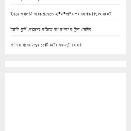
ইরানে জ্বালানি অবকাঠামোতে হা*ম*লা*র পর ব্যাপক বিদ্যুৎ সংকট
ইরাকি কুর্দি নেতাদের বাড়িতে হা*ম*লা*র নিন্দা সৌদির
মদিনায় বাসের নতুন ১৫টি রুটের সময়সূচী ঘোষণা