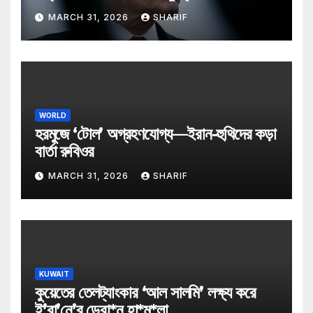
MARCH 31, 2026
SHARIF
WORLD
হরমুজে ‘টোল’ অগ্রহণযোগ্য—ইরান-হুথিদের কড়া
বার্তা রুবিওর
MARCH 31, 2026
SHARIF
KUWAIT
কুয়েতের তেলট্যাংকার ‘আল সালমি’ লক্ষ্য করে
ই’রা’নে’র ড্রো*ন হা*ম*লা