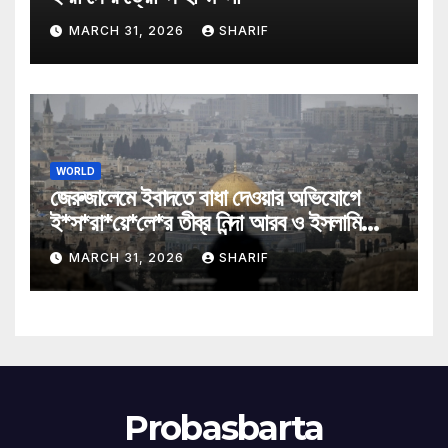
MARCH 31, 2026
SHARIF
WORLD
জেরুজালেমে ইবাদতে বাধা দেওয়ার অভিযোগে
ই*স*রা*য়ে*লে*র তীব্র নিন্দা আরব ও ইসলামি
মন্ত্রীদের
MARCH 31, 2026
SHARIF
Probasbarta