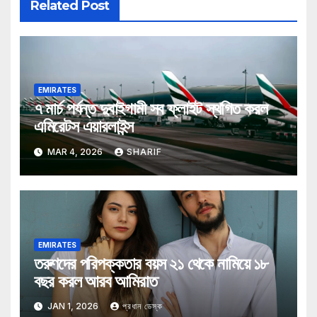
Related Post
EMIRATES
৭ মার্চ পর্যন্ত দুবাইগামী সব ফ্লাইট স্থগিত করল
এমিরেটস এয়ারলাইন্স
MAR 4, 2026
SHARIF
EMIRATES
তরুণদের পরিপক্কতার বয়স ২১ থেকে নামিয়ে ১৮
বছর করল আরব আমিরাত
JAN 1, 2026
প্রধান ডেস্ক