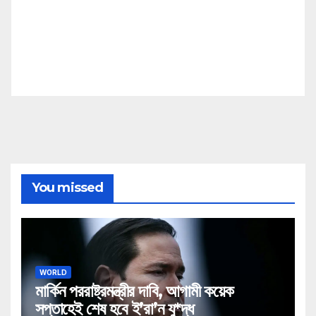
You missed
WORLD
মার্কিন পররাষ্ট্রমন্ত্রীর দাবি, আগামী কয়েক
সপ্তাহেই শেষ হবে ই’রা’ন যু*দ্ধ