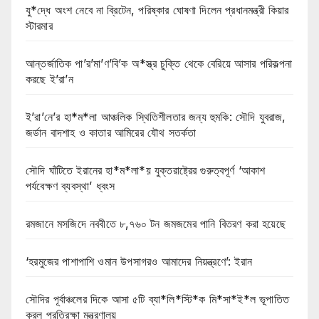
যু*দ্ধে অংশ নেবে না ব্রিটেন, পরিষ্কার ঘোষণা দিলেন প্রধানমন্ত্রী কিয়ার
স্টারমার
আন্তর্জাতিক পা’র’মা’ণ’বি’ক অ*স্ত্র চুক্তি থেকে বেরিয়ে আসার পরিকল্পনা
করছে ই’রা’ন
ই’রা’নে’র হা*ম*লা আঞ্চলিক স্থিতিশীলতার জন্য হুমকি: সৌদি যুবরাজ,
জর্ডান বাদশাহ ও কাতার আমিরের যৌথ সতর্কতা
সৌদি ঘাঁটিতে ইরানের হা*ম*লা*য় যুক্তরাষ্ট্রের গুরুত্বপূর্ণ ‘আকাশ
পর্যবেক্ষণ ব্যবস্থা’ ধ্বংস
রমজানে মসজিদে নববীতে ৮,৭৬০ টন জমজমের পানি বিতরণ করা হয়েছে
‘হরমুজের পাশাপাশি ওমান উপসাগরও আমাদের নিয়ন্ত্রণে’: ইরান
সৌদির পূর্বাঞ্চলের দিকে আসা ৫টি ব্যা*লি*স্টি*ক মি*সা*ই*ল ভূপাতিত
করল প্রতিরক্ষা মন্ত্রণালয়