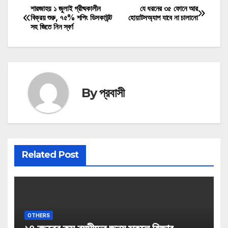
শারজাহয় ১ জুলাই গ্রীষ্মকালীন
যে ধরনের ৩৫ ফোনে আর
Post
বিক্রয় শুরু, ৭৫% শপিং ডিসকাউন্ট
হোয়াটসঅ্যাপ যাবে না চালানো
সহ জিতে নিন স্বর্ণ
navigation
By
প্রবাসী
Related Post
OTHERS