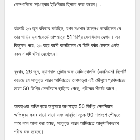
কোম্পানিতে সফ্টওয়্যার ইঞ্জিনিয়ার হিসাবে কাজ করেন। .
ঘটনাটি ২৩ জুন রবিবারে ঘটেছিল, যখন নওশাদ উল্লেখ করেছিলেন যে
তার গাড়ির ড্যাশবোর্ডে তাপমাত্রা 51 ডিগ্রি সেলসিয়াস দেখায়। এর
কিছুক্ষণ পরে, ২৬ বছর বয়সী বলেছিলেন যে তিনি বর্ষার টেকমে একই
রকম একটি ঘটনা দেখেছেন।
বুধবার, 26 জুন, ন্যাশনাল সেন্টার অফ মেটিওরোলজি (এনসিএম) রিপোর্ট
করেছে যে সংযুক্ত আরব আমিরাতের তাপমাত্রা এই মৌসুমে প্রথমবারের
মতো 50 ডিগ্রি সেলসিয়াস ছাড়িয়ে গেছে, গ্রীষ্মের শীর্ষের আগে।
আবহাওয়া অধিদপ্তর অনুসারে তাপমাত্রা 50 ডিগ্রি সেলসিয়াস
অতিক্রম করার সাথে সাথে এবং আর্দ্রতা সূচক 90 শতাংশে পৌঁছতে
পারে বলে আশা করা হচ্ছে, সংযুক্ত আরব আমিরাতে আনুষ্ঠানিকভাবে
গ্রীষ্ম শুরু হয়েছে।