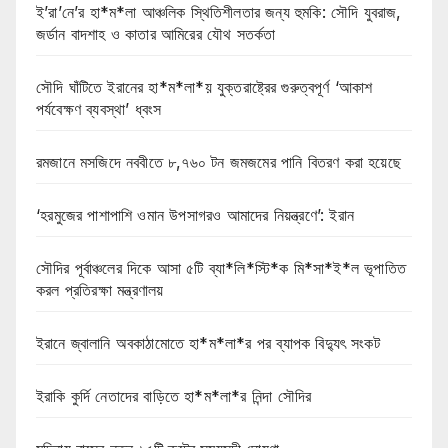
ই’রা’নে’র হা*ম*লা আঞ্চলিক স্থিতিশীলতার জন্য হুমকি: সৌদি যুবরাজ,
জর্ডান বাদশাহ ও কাতার আমিরের যৌথ সতর্কতা
সৌদি ঘাঁটিতে ইরানের হা*ম*লা*য় যুক্তরাষ্ট্রের গুরুত্বপূর্ণ ‘আকাশ
পর্যবেক্ষণ ব্যবস্থা’ ধ্বংস
রমজানে মসজিদে নববীতে ৮,৭৬০ টন জমজমের পানি বিতরণ করা হয়েছে
‘হরমুজের পাশাপাশি ওমান উপসাগরও আমাদের নিয়ন্ত্রণে’: ইরান
সৌদির পূর্বাঞ্চলের দিকে আসা ৫টি ব্যা*লি*স্টি*ক মি*সা*ই*ল ভূপাতিত
করল প্রতিরক্ষা মন্ত্রণালয়
ইরানে জ্বালানি অবকাঠামোতে হা*ম*লা*র পর ব্যাপক বিদ্যুৎ সংকট
ইরাকি কুর্দি নেতাদের বাড়িতে হা*ম*লা*র নিন্দা সৌদির