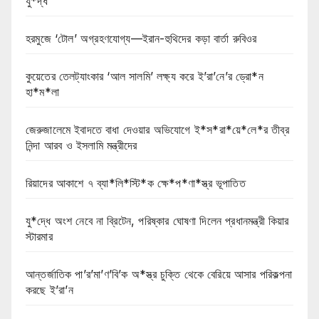
যু*দ্ধ
হরমুজে ‘টোল’ অগ্রহণযোগ্য—ইরান-হুথিদের কড়া বার্তা রুবিওর
কুয়েতের তেলট্যাংকার ‘আল সালমি’ লক্ষ্য করে ই’রা’নে’র ড্রো*ন
হা*ম*লা
জেরুজালেমে ইবাদতে বাধা দেওয়ার অভিযোগে ই*স*রা*য়ে*লে*র তীব্র
নিন্দা আরব ও ইসলামি মন্ত্রীদের
রিয়াদের আকাশে ৭ ব্যা*লি*স্টি*ক ক্ষে*প*ণা*স্ত্র ভূপাতিত
যু*দ্ধে অংশ নেবে না ব্রিটেন, পরিষ্কার ঘোষণা দিলেন প্রধানমন্ত্রী কিয়ার
স্টারমার
আন্তর্জাতিক পা’র’মা’ণ’বি’ক অ*স্ত্র চুক্তি থেকে বেরিয়ে আসার পরিকল্পনা
করছে ই’রা’ন