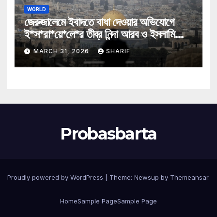
WORLD
জেরুজালেমে ইবাদতে বাধা দেওয়ার অভিযোগে
ই*স*রা*য়ে*লে*র তীব্র নিন্দা আরব ও ইসলামি
মন্ত্রীদের
MARCH 31, 2026
SHARIF
Probasbarta
Proudly powered by WordPress
|
Theme: Newsup by
Themeansar
.
Home
Sample Page
Sample Page