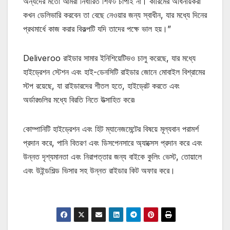
অন্যদের মতো আমরা নির্ধারিত শিফট চাপাই না। কারিমের অধিনায়করা
কখন ডেলিভারি করবেন তা বেছে নেওয়ার জন্য স্বাধীন, যার মধ্যে দিনের
প্রথমার্ধে কাজ করার বিকল্পটি যদি তাদের পক্ষে ভাল হয়।”
Deliveroo রাইডার সামার ইনিশিয়েটিভও চালু করেছে, যার মধ্যে
হাইড্রেশন স্টেশন এবং হাই-ডেনসিটি রাইডার জোনে মোবাইল বিশ্রামের
স্টপ রয়েছে, যা রাইডারদের শীতল হতে, হাইড্রেট করতে এবং
অর্ডারগুলির মধ্যে বিরতি নিতে উত্সাহিত করে৷
কোম্পানিটি হাইড্রেশন এবং হিট ম্যানেজমেন্টের বিষয়ে মূল্যবান পরামর্শ
প্রদান করে, পানি বিতরণ এবং ডিসপেনসারে অ্যাক্সেস প্রদান করে এবং
উন্নত দৃশ্যমানতা এবং নিরাপত্তার জন্য বাইকে কুলিং ভেস্ট, তোয়ালে
এবং উইন্ডশিল্ড ভিসার সহ উন্নত রাইডার কিট অফার করে।
মোটিভেশনাল উক্তি