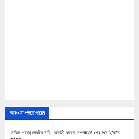
আরও যা পড়তে পারেন
মার্কিন পররাষ্ট্রমন্ত্রীর দাবি, আগামী কয়েক সপ্তাহেই শেষ হবে ই’রা’ন