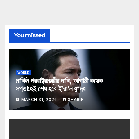
You missed
WORLD
মার্কিন পররাষ্ট্রমন্ত্রীর দাবি, আগামী কয়েক
সপ্তাহেই শেষ হবে ই’রা’ন যু*দ্ধ
MARCH 31, 2026
SHARIF