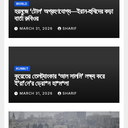
WORLD
হরমুজে ‘টোল’ অগ্রহণযোগ্য—ইরান-হুথিদের কড়া
বার্তা রুবিওর
MARCH 31, 2026
SHARIF
KUWAIT
কুয়েতের তেলট্যাংকার ‘আল সালমি’ লক্ষ্য করে
ই’রা’নে’র ড্রো*ন হা*ম*লা
MARCH 31, 2026
SHARIF