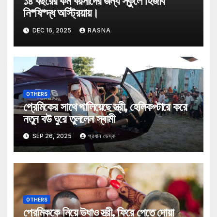
১৪ বছরের কম বয়সীদের জন্য স্কুলে হিজাব
নি*ষি*দ্ধ অস্ট্রিয়ায়।
DEC 16, 2025
RASNA
OTHERS
প্রেমিকের সাথে পালিয়েছে স্ত্রী, হেলিকপ্টারে করে
নতুন বউ ঘুরে তুললেন স্বামী
SEP 26, 2025
প্রধান ডেস্ক
OTHERS
প্রেমিককে নিয়ে উধাও স্ত্রী, ফিরে পেতে দোয়া