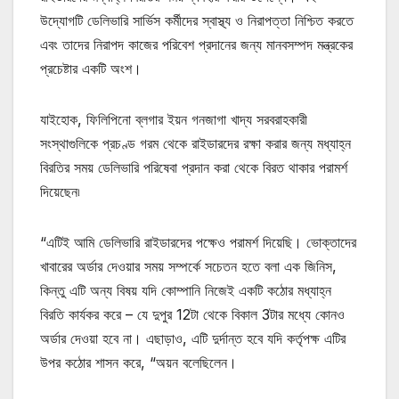
উদ্যোগটি ডেলিভারি সার্ভিস কর্মীদের স্বাস্থ্য ও নিরাপত্তা নিশ্চিত করতে
এবং তাদের নিরাপদ কাজের পরিবেশ প্রদানের জন্য মানবসম্পদ মন্ত্রকের
প্রচেষ্টার একটি অংশ।
যাইহোক, ফিলিপিনো ব্লগার ইয়ন গনজাগা খাদ্য সরবরাহকারী
সংস্থাগুলিকে প্রচণ্ড গরম থেকে রাইডারদের রক্ষা করার জন্য মধ্যাহ্ন
বিরতির সময় ডেলিভারি পরিষেবা প্রদান করা থেকে বিরত থাকার পরামর্শ
দিয়েছেন৷
“এটিই আমি ডেলিভারি রাইডারদের পক্ষেও পরামর্শ দিয়েছি। ভোক্তাদের
খাবারের অর্ডার দেওয়ার সময় সম্পর্কে সচেতন হতে বলা এক জিনিস,
কিন্তু এটি অন্য বিষয় যদি কোম্পানি নিজেই একটি কঠোর মধ্যাহ্ন
বিরতি কার্যকর করে – যে দুপুর 12টা থেকে বিকাল 3টার মধ্যে কোনও
অর্ডার দেওয়া হবে না। এছাড়াও, এটি দুর্দান্ত হবে যদি কর্তৃপক্ষ এটির
উপর কঠোর শাসন করে, “অয়ন বলেছিলেন।