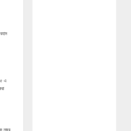
িরহাম
১৫ এ
করা
িকে নজর