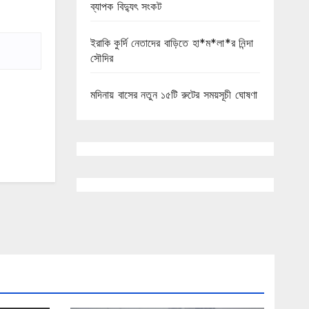
ব্যাপক বিদ্যুৎ সংকট
ইরাকি কুর্দি নেতাদের বাড়িতে হা*ম*লা*র নিন্দা
সৌদির
মদিনায় বাসের নতুন ১৫টি রুটের সময়সূচী ঘোষণা