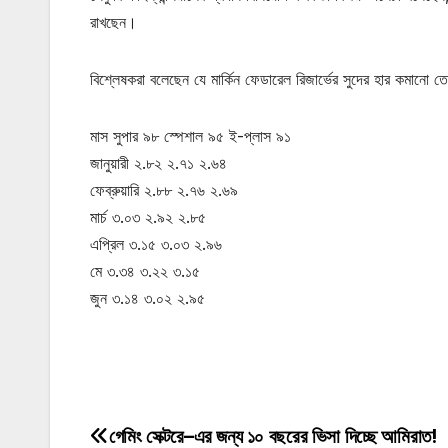
রাখছেন।
বিশ্লেষকরা বলেছেন যে মার্কিন ফেডারেল রিজার্ভের সুদের হার কমানো 
মাস সুপার ৯৮ স্পেশাল ৯৫ ই-প্লাস ৯১
জানুয়ারী ২.৮২ ২.৭১ ২.৬৪
ফেব্রুয়ারি ২.৮৮ ২.৭৬ ২.৬৯
মার্চ ৩.০৩ ২.৯২ ২.৮৫
এপ্রিল ৩.১৫ ৩.০৩ ২.৯৬
মে ৩.৩৪ ৩.২২ ৩.১৫
জুন ৩.১৪ ৩.০২ ২.৯৫
মোটিভেশনাল উক্তি
গেমিং সেক্টরে–এর জন্য ১০ বছরের ভিসা দিচ্ছে আমিরাত!
Post