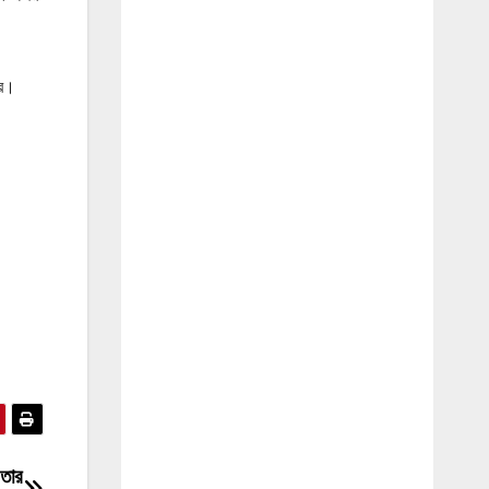
রে।
 তার