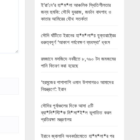
ই’রা’নে’র হা*ম*লা আঞ্চলিক স্থিতিশীলতার
জন্য হুমকি: সৌদি যুবরাজ, জর্ডান বাদশাহ ও
কাতার আমিরের যৌথ সতর্কতা
সৌদি ঘাঁটিতে ইরানের হা*ম*লা*য় যুক্তরাষ্ট্রের
গুরুত্বপূর্ণ ‘আকাশ পর্যবেক্ষণ ব্যবস্থা’ ধ্বংস
রমজানে মসজিদে নববীতে ৮,৭৬০ টন জমজমের
পানি বিতরণ করা হয়েছে
‘হরমুজের পাশাপাশি ওমান উপসাগরও আমাদের
নিয়ন্ত্রণে’: ইরান
সৌদির পূর্বাঞ্চলের দিকে আসা ৫টি
ব্যা*লি*স্টি*ক মি*সা*ই*ল ভূপাতিত করল
প্রতিরক্ষা মন্ত্রণালয়
ইরানে জ্বালানি অবকাঠামোতে হা*ম*লা*র পর