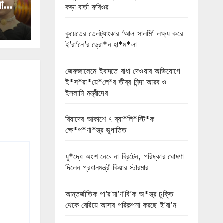
া
কড়া বার্তা রুবিওর
কুয়েতের তেলট্যাংকার ‘আল সালমি’ লক্ষ্য করে
ই’রা’নে’র ড্রো*ন হা*ম*লা
জেরুজালেমে ইবাদতে বাধা দেওয়ার অভিযোগে
ই*স*রা*য়ে*লে*র তীব্র নিন্দা আরব ও
ইসলামি মন্ত্রীদের
রিয়াদের আকাশে ৭ ব্যা*লি*স্টি*ক
ক্ষে*প*ণা*স্ত্র ভূপাতিত
যু*দ্ধে অংশ নেবে না ব্রিটেন, পরিষ্কার ঘোষণা
দিলেন প্রধানমন্ত্রী কিয়ার স্টারমার
আন্তর্জাতিক পা’র’মা’ণ’বি’ক অ*স্ত্র চুক্তি
থেকে বেরিয়ে আসার পরিকল্পনা করছে ই’রা’ন