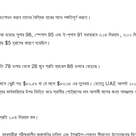
সংশোধন করবে তাদের বৈশ্বিক হারের সাথে সঙ্গতিপূর্ণ করতে।
রণ করা হয়েছে সুপার 98, স্পেশাল 95 এবং ই-প্লাস 91 যথাক্রমে ৩.১৪ দিরহাম , ৩.০২ দ
রায় $5 হ্রাসের কারণে হয়েছিল।
ল প্রতি 78 ডলার থেকে 28 জুন প্রতি ব্যারেল 86 ডলারে বেড়েছে।
 এই মাসে ব্রেন্ট গড় $৮২.৫৯ যা মে মাসে $৮৩.৩৫ এর তুলনায়। যেহেতু UAE আগস্ট ২০
ূল্যের কার্যকারিতার উপর ভিত্তি করে স্থানীয় পেট্রোলের দাম আগামী মাসের জন্য সামঞ্জস্য 
 প্রতি ১.৮৪ দিরহাম কম।
েছেন, ব্যবসায়ীরা গ্রীষ্মকালীন জ্বালানির চাহিদা এবং ইসরাইল-লেবানন সীমান্তে উত্তেজনার দ