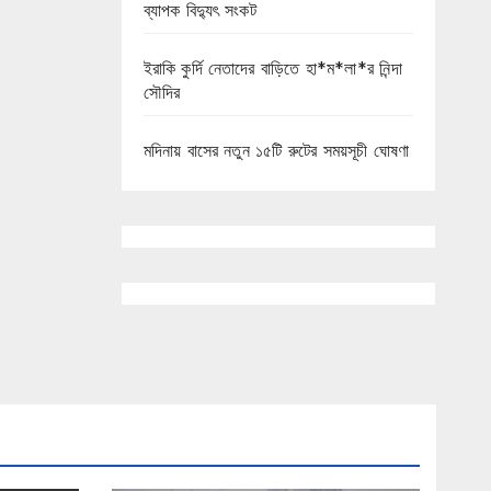
ব্যাপক বিদ্যুৎ সংকট
ইরাকি কুর্দি নেতাদের বাড়িতে হা*ম*লা*র নিন্দা
সৌদির
মদিনায় বাসের নতুন ১৫টি রুটের সময়সূচী ঘোষণা