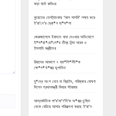
কড়া বার্তা রুবিওর
কুয়েতের তেলট্যাংকার ‘আল সালমি’ লক্ষ্য করে
ই’রা’নে’র ড্রো*ন হা*ম*লা
জেরুজালেমে ইবাদতে বাধা দেওয়ার অভিযোগে
ই*স*রা*য়ে*লে*র তীব্র নিন্দা আরব ও
ইসলামি মন্ত্রীদের
রিয়াদের আকাশে ৭ ব্যা*লি*স্টি*ক
ক্ষে*প*ণা*স্ত্র ভূপাতিত
যু*দ্ধে অংশ নেবে না ব্রিটেন, পরিষ্কার ঘোষণা
দিলেন প্রধানমন্ত্রী কিয়ার স্টারমার
আন্তর্জাতিক পা’র’মা’ণ’বি’ক অ*স্ত্র চুক্তি
থেকে বেরিয়ে আসার পরিকল্পনা করছে ই’রা’ন