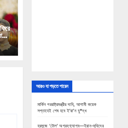
 ফিরে
া
আরও যা পড়তে পারেন
মার্কিন পররাষ্ট্রমন্ত্রীর দাবি, আগামী কয়েক
সপ্তাহেই শেষ হবে ই’রা’ন যু*দ্ধ
হরমুজে ‘টোল’ অগ্রহণযোগ্য—ইরান-হুথিদের