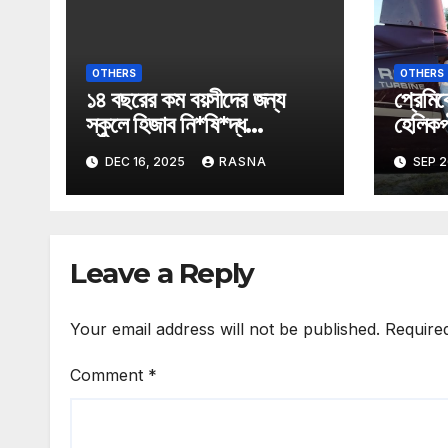
OTHERS
OTHERS
১৪ বছরের কম বয়সীদের জন্য
প্রেমিক
স্কুলে হিজাব নি*ষি*দ্ধ
হেলিকপ্
অস্ট্রিয়ায়।
তুললেন 
DEC 16, 2025
RASNA
SEP 2
Leave a Reply
Your email address will not be published.
Require
Comment
*