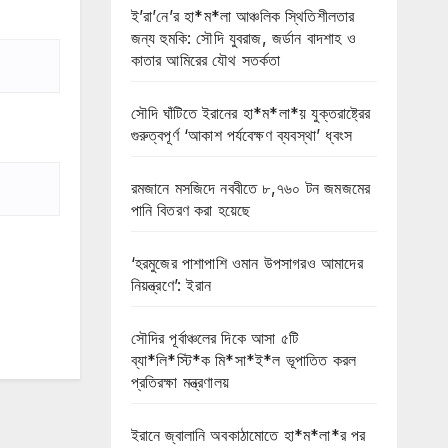
ই’রা’নে’র হা*ম*লা আঞ্চলিক স্থিতিশীলতার
জন্য হুমকি: সৌদি যুবরাজ, জর্ডান বাদশাহ ও
কাতার আমিরের যৌথ সতর্কতা
সৌদি ঘাঁটিতে ইরানের হা*ম*লা*য় যুক্তরাষ্ট্রের
গুরুত্বপূর্ণ ‘আকাশ পর্যবেক্ষণ ব্যবস্থা’ ধ্বংস
রমজানে মসজিদে নববীতে ৮,৭৬০ টন জমজমের
পানি বিতরণ করা হয়েছে
‘হরমুজের পাশাপাশি ওমান উপসাগরও আমাদের
নিয়ন্ত্রণে’: ইরান
সৌদির পূর্বাঞ্চলের দিকে আসা ৫টি
ব্যা*লি*স্টি*ক মি*সা*ই*ল ভূপাতিত করল
প্রতিরক্ষা মন্ত্রণালয়
ইরানে জ্বালানি অবকাঠামোতে হা*ম*লা*র পর