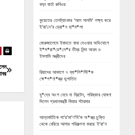
কড়া বার্তা রুবিওর
কুয়েতের তেলট্যাংকার ‘আল সালমি’ লক্ষ্য করে
ই’রা’নে’র ড্রো*ন হা*ম*লা
জেরুজালেমে ইবাদতে বাধা দেওয়ার অভিযোগে
ই*স*রা*য়ে*লে*র তীব্র নিন্দা আরব ও
ইসলামি মন্ত্রীদের
ললেন
রিয়াদের আকাশে ৭ ব্যা*লি*স্টি*ক
বাবর
ক্ষে*প*ণা*স্ত্র ভূপাতিত
যু*দ্ধে অংশ নেবে না ব্রিটেন, পরিষ্কার ঘোষণা
দিলেন প্রধানমন্ত্রী কিয়ার স্টারমার
আন্তর্জাতিক পা’র’মা’ণ’বি’ক অ*স্ত্র চুক্তি
থেকে বেরিয়ে আসার পরিকল্পনা করছে ই’রা’ন