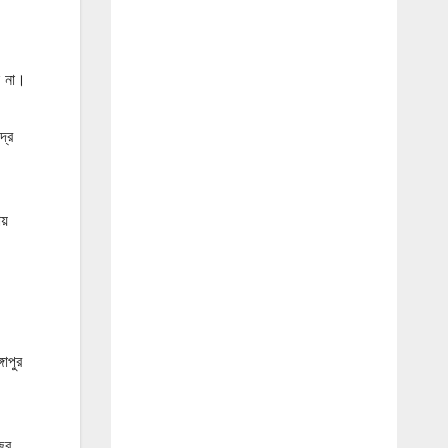
ল না।
্রে
ায়
গাপুর
ের