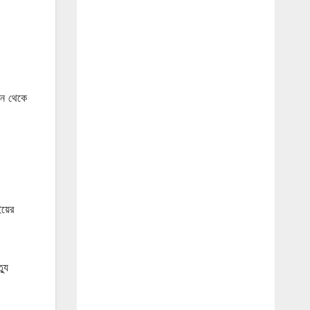
ডন থেকে
ইয়ের
্যু