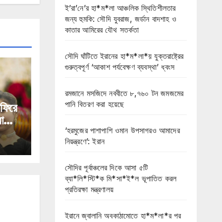
ই’রা’নে’র হা*ম*লা আঞ্চলিক স্থিতিশীলতার
জন্য হুমকি: সৌদি যুবরাজ, জর্ডান বাদশাহ ও
কাতার আমিরের যৌথ সতর্কতা
সৌদি ঘাঁটিতে ইরানের হা*ম*লা*য় যুক্তরাষ্ট্রের
গুরুত্বপূর্ণ ‘আকাশ পর্যবেক্ষণ ব্যবস্থা’ ধ্বংস
রমজানে মসজিদে নববীতে ৮,৭৬০ টন জমজমের
পানি বিতরণ করা হয়েছে
 ফিরে
া
‘হরমুজের পাশাপাশি ওমান উপসাগরও আমাদের
নিয়ন্ত্রণে’: ইরান
সৌদির পূর্বাঞ্চলের দিকে আসা ৫টি
ব্যা*লি*স্টি*ক মি*সা*ই*ল ভূপাতিত করল
প্রতিরক্ষা মন্ত্রণালয়
ইরানে জ্বালানি অবকাঠামোতে হা*ম*লা*র পর