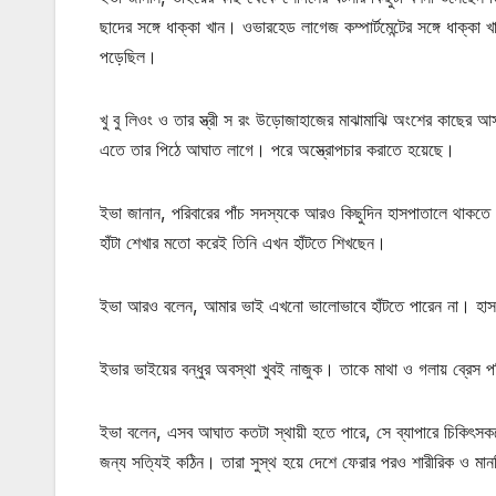
ছাদের সঙ্গে ধাক্কা খান। ওভারহেড লাগেজ কম্পার্টমেন্টের সঙ্গে ধাক্ক
পড়েছিল।
খু বু লিওং ও তার স্ত্রী স রং উড়োজাহাজের মাঝামাঝি অংশের কাছের 
এতে তার পিঠে আঘাত লাগে। পরে অস্ত্রোপচার করাতে হয়েছে।
ইভা জানান, পরিবারের পাঁচ সদস্যকে আরও কিছুদিন হাসপাতালে থাকতে
হাঁটা শেখার মতো করেই তিনি এখন হাঁটতে শিখছেন।
ইভা আরও বলেন, আমার ভাই এখনো ভালোভাবে হাঁটতে পারেন না। হাসপ
ইভার ভাইয়ের বন্ধুর অবস্থা খুবই নাজুক। তাকে মাথা ও গলায় ব্রেস
ইভা বলেন, এসব আঘাত কতটা স্থায়ী হতে পারে, সে ব্যাপারে চিকিৎসকদ
জন্য সত্যিই কঠিন। তারা সুস্থ হয়ে দেশে ফেরার পরও শারীরিক ও মান