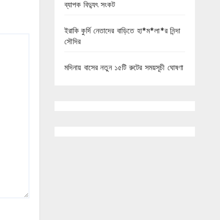
ব্যাপক বিদ্যুৎ সংকট
ইরাকি কুর্দি নেতাদের বাড়িতে হা*ম*লা*র নিন্দা
সৌদির
মদিনায় বাসের নতুন ১৫টি রুটের সময়সূচী ঘোষণা