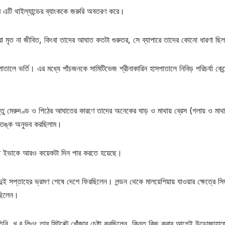
রে এটি থাইল্যান্ডের ব্যাংককে জরুরি অবতরণ করে।
েরা মৃত না জীবিত, কিংবা তাদের আঘাত কতটা গুরুতর, সে ব্যাপারে তাদের কোনো ধারণা ছি
ালে ভর্তি। এর মধ্যে পাঁচজনকে সামিটিভেজ শ্রীনাকারিন হাসপাতালে নিবিড় পরিচর্যা কেন্দ
্তু মেরুদণ্ড ও পিঠের আঘাতের কারণে তাদের অনেকের ঘাড় ও মাথায় ব্রেস (গলায় ও মাথ
 আতঙ্ক অনুভব করছিলাম।
রতে ইভাকে আরও কয়েকটা দিন পার করতে হয়েছে।
ে দুই সপ্তাহের ভ্রমণ শেষে দেশে ফিরছিলেন। লন্ডন থেকে মালয়েশিয়ায় যাওয়ার ক্ষেত্রে সিঙ্
 ছিলেন।
িনি, খু বু লিওং তার সিটবেল্ট খোঁজার চেষ্টা করছিলেন, কিন্তু কিছু করার আগেই উড়োজাহাজ