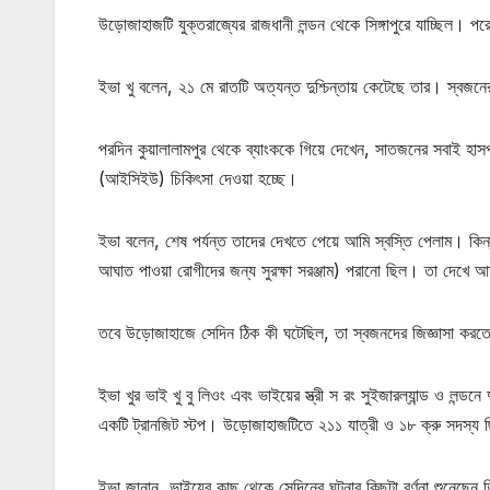
উড়োজাহাজটি যুক্তরাজ্যের রাজধানী লন্ডন থেকে সিঙ্গাপুরে যাচ্ছিল। প
ইভা খু বলেন, ২১ মে রাতটি অত্যন্ত দুশ্চিন্তায় কেটেছে তার। স্বজন
পরদিন কুয়ালালামপুর থেকে ব্যাংককে গিয়ে দেখেন, সাতজনের সবাই হাসপাত
(আইসিইউ) চিকিৎসা দেওয়া হচ্ছে।
ইভা বলেন, শেষ পর্যন্ত তাদের দেখতে পেয়ে আমি স্বস্তি পেলাম। কিন
আঘাত পাওয়া রোগীদের জন্য সুরক্ষা সরঞ্জাম) পরানো ছিল। তা দেখে
তবে উড়োজাহাজে সেদিন ঠিক কী ঘটেছিল, তা স্বজনদের জিজ্ঞাসা ক
ইভা খুর ভাই খু বু লিওং এবং ভাইয়ের স্ত্রী স রং সুইজারল্যান্ড ও লন্ডন
একটি ট্রানজিট স্টপ। উড়োজাহাজটিতে ২১১ যাত্রী ও ১৮ ক্রু সদস্য
ইভা জানান, ভাইয়ের কাছ থেকে সেদিনের ঘটনার কিছুটা বর্ণনা শুনেছেন ত