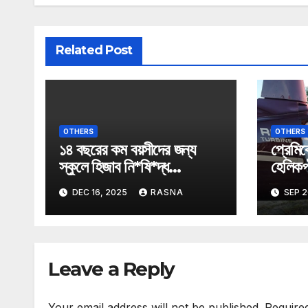
Related Post
OTHERS
OTHERS
১৪ বছরের কম বয়সীদের জন্য
প্রেমিক
স্কুলে হিজাব নি*ষি*দ্ধ
হেলিকপ্
অস্ট্রিয়ায়।
তুললেন 
DEC 16, 2025
RASNA
SEP 2
Leave a Reply
Your email address will not be published.
Require