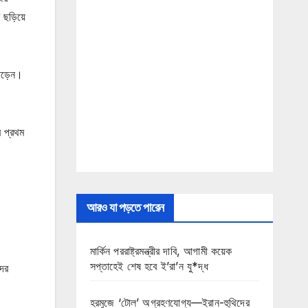
ছড়িয়ে
 পড়েন।
 প্রথম
আরও যা পড়তে পারেন
মার্কিন পররাষ্ট্রমন্ত্রীর দাবি, আগামী কয়েক
সপ্তাহেই শেষ হবে ই’রা’ন যু*দ্ধ
দের
হরমুজে ‘টোল’ অগ্রহণযোগ্য—ইরান-হুথিদের