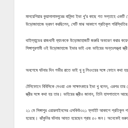
মালয়েশিয়ার কুয়ালালামপুরের বাসিন্দা ইভা খু’র কাছে গত সপ্তাহে এক
উড়োজাহাজে ভ্রমণ করছিলেন, সেটি মাঝ আকাশে প্রতিকূল পরিস্থিতির শ
থাইল্যান্ডের রাজধানী ব্যাংককে উড়োজাহাজটি জরুরি অবতরণ করার কয়ে
সিঙ্গাপুরগামী ওই উড়োজাহাজে ইভার ভাই এবং ভাইয়ের অন্তঃসত্ত্বা স্ত
অবশেষে ঘটনার দিন গভীর রাতে ভাই খু বু লিওংয়ের সঙ্গে ফোনে কথা
টেলিফোনে বিবিসিকে দেওয়া এক সাক্ষাৎকারে ইভা খু বলেন, এরপর ত
স্ত্রীর সঙ্গে কথা হয় তার। ভাইয়ের স্ত্রীও জানান, তিনি হাসপাতালে
২১ মে সিঙ্গাপুর এয়ারলাইনসের এসকিউ৩২১ ফ্লাইট আকাশে প্রতিকূল প
হয়েছে। ঝাঁকুনির ঘটনায় আহত হয়েছেন প্রায় ৫০ জন। অনেকেই গুর