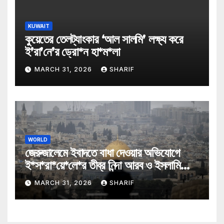
KUWAIT
কুয়েতের তেলট্যাংকার ‘আল সালমি’ লক্ষ্য করে
ই’রা’নে’র ড্রো*ন হা*ম*লা
MARCH 31, 2026
SHARIF
WORLD
জেরুজালেমে ইবাদতে বাধা দেওয়ার অভিযোগে
ই*স*রা*য়ে*লে*র তীব্র নিন্দা আরব ও ইসলামি
মন্ত্রীদের
MARCH 31, 2026
SHARIF