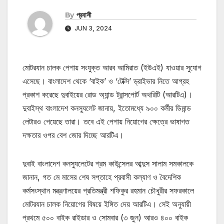
By
প্রবাসী
JUN 3, 2024
মোটরযান চালক পেশায় সংযুক্ত আরব আমিরাত (ইউএই) যাওয়ার সুযোগ
এসেছে। বাংলাদেশ থেকে ‘বাইক’ ও ‘টেক্সি’ ড্রাইভার নিতে আগ্রহ
প্রকাশ করেছে দুবাইয়ের রোড অ্যান্ড ট্রান্সপোর্ট অথরিটি (আরটিএ)।
দুবাইস্থ বাংলাদেশ কনস্যুলেট জানায়, ইতোমধ্যে ৯০০ কর্মীর ডিমান্ড
লেটারও পেয়েছে তারা। তবে এই পেশায় নিয়োগের ক্ষেত্রে ভাষাগত
দক্ষতার ওপর বেশ জোর দিচ্ছে আরটিএ।
দুবাই বাংলাদেশ কনস্যুলেটের শ্রম কাউন্সেলর আব্দুস সালাম সমকালকে
জানান, গত মে মাসের শেষ সপ্তাহে প্রবাসী কল্যাণ ও বৈদেশিক
কর্মসংস্থান মন্ত্রণালয়ের প্রতিমন্ত্রী শফিকুর রহমান চৌধুরীর সফরকালে
মোটরযান চালক নিয়োগের বিষয়ে ইঙ্গিত দেয় আরটিএ। সেই অনুযায়ী
প্রথমে ৫০০ বাইক রাইডার ও সোমবার (৩ জুন) আরও ৪০০ বাইক