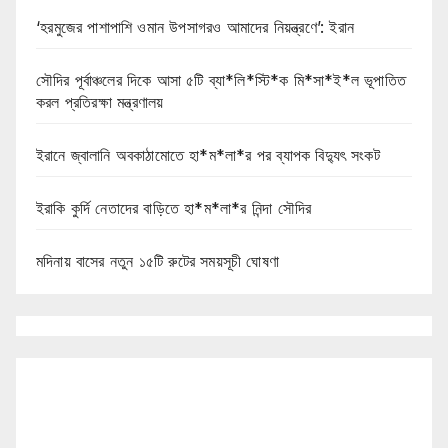
‘হরমুজের পাশাপাশি ওমান উপসাগরও আমাদের নিয়ন্ত্রণে’: ইরান
সৌদির পূর্বাঞ্চলের দিকে আসা ৫টি ব্যা*লি*স্টি*ক মি*সা*ই*ল ভূপাতিত
করল প্রতিরক্ষা মন্ত্রণালয়
ইরানে জ্বালানি অবকাঠামোতে হা*ম*লা*র পর ব্যাপক বিদ্যুৎ সংকট
ইরাকি কুর্দি নেতাদের বাড়িতে হা*ম*লা*র নিন্দা সৌদির
মদিনায় বাসের নতুন ১৫টি রুটের সময়সূচী ঘোষণা