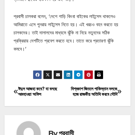
প্রবাসী চালকরা বলেন, ‘দেশে গাড়ি কিংবা বাইকের লাইন্সেস থাকলেও
আমিরাতে এসে পুনরায় লাইন্সেস নিতে হয়। এই খরচও বহন করতে হয়
চালকদের। তাই দালালদের মাধ্যমে ঝুঁকি না নিয়ে নতুনদের সঠিক
প্রক্রিয়ায় দেশটিতে প্রবেশ করতে হবে। তাতে করে প্রতারণা ঝুঁকি
কমবে।’
মোটিভেশনাল উক্তি
ঈদুল আজহা কবে? যা বলছে
বিশ্বকাপ জিতলে পাকিস্তান দলকে
Post
আবহাওয়া অফিস
হজে রাজকীয় অতিথি করবে সৌদি
navigation
By
প্রবাসী