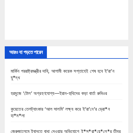
আরও যা পড়তে পারেন
মার্কিন পররাষ্ট্রমন্ত্রীর দাবি, আগামী কয়েক সপ্তাহেই শেষ হবে ই’রা’ন
যু*দ্ধ
হরমুজে ‘টোল’ অগ্রহণযোগ্য—ইরান-হুথিদের কড়া বার্তা রুবিওর
কুয়েতের তেলট্যাংকার ‘আল সালমি’ লক্ষ্য করে ই’রা’নে’র ড্রো*ন
হা*ম*লা
জেরুজালেমে ইবাদতে বাধা দেওয়ার অভিযোগে ই*স*রা*য়ে*লে*র তীব্র