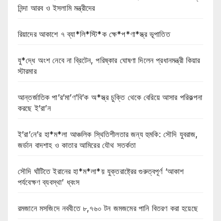
নিন্দা আরব ও ইসলামি মন্ত্রীদের
রিয়াদের আকাশে ৭ ব্যা*লি*স্টি*ক ক্ষে*প*ণা*স্ত্র ভূপাতিত
যু*দ্ধে অংশ নেবে না ব্রিটেন, পরিষ্কার ঘোষণা দিলেন প্রধানমন্ত্রী কিয়ার
স্টারমার
আন্তর্জাতিক পা’র’মা’ণ’বি’ক অ*স্ত্র চুক্তি থেকে বেরিয়ে আসার পরিকল্পনা
করছে ই’রা’ন
ই’রা’নে’র হা*ম*লা আঞ্চলিক স্থিতিশীলতার জন্য হুমকি: সৌদি যুবরাজ,
জর্ডান বাদশাহ ও কাতার আমিরের যৌথ সতর্কতা
সৌদি ঘাঁটিতে ইরানের হা*ম*লা*য় যুক্তরাষ্ট্রের গুরুত্বপূর্ণ ‘আকাশ
পর্যবেক্ষণ ব্যবস্থা’ ধ্বংস
রমজানে মসজিদে নববীতে ৮,৭৬০ টন জমজমের পানি বিতরণ করা হয়েছে