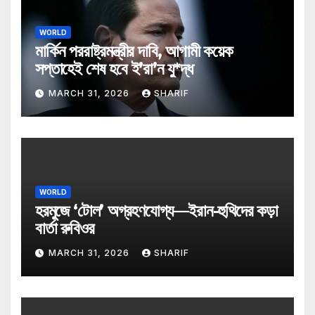
WORLD
মার্কিন পররাষ্ট্রমন্ত্রীর দাবি, আগামী কয়েক
সপ্তাহেই শেষ হবে ই’রা’ন যু*দ্ধ
MARCH 31, 2026
SHARIF
WORLD
হরমুজে ‘টোল’ অগ্রহণযোগ্য—ইরান-হুথিদের কড়া
বার্তা রুবিওর
MARCH 31, 2026
SHARIF