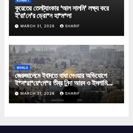
KUWAIT
কুয়েতের তেলট্যাংকার ‘আল সালমি’ লক্ষ্য করে
ই’রা’নে’র ড্রো*ন হা*ম*লা
MARCH 31, 2026
SHARIF
WORLD
জেরুজালেমে ইবাদতে বাধা দেওয়ার অভিযোগে
ই*স*রা*য়ে*লে*র তীব্র নিন্দা আরব ও ইসলামি
মন্ত্রীদের
MARCH 31, 2026
SHARIF