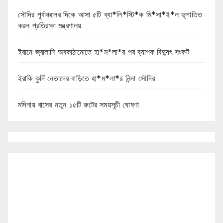
সৌদির পূর্বাঞ্চলের দিকে আসা ৫টি ব্যা*লি*স্টি*ক মি*সা*ই*ল ভূপাতিত
করল প্রতিরক্ষা মন্ত্রণালয়
ইরানে জ্বালানি অবকাঠামোতে হা*ম*লা*র পর ব্যাপক বিদ্যুৎ সংকট
ইরাকি কুর্দি নেতাদের বাড়িতে হা*ম*লা*র নিন্দা সৌদির
মদিনায় বাসের নতুন ১৫টি রুটের সময়সূচী ঘোষণা