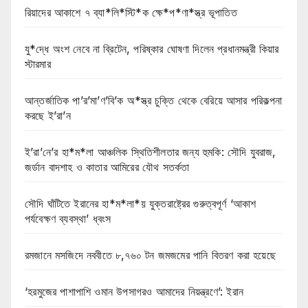
রিয়াদের আকাশে ৭ ব্যা*লি*স্টি*ক ক্ষে*প*ণা*স্ত্র ভূপাতিত
যু*দ্ধে অংশ নেবে না ব্রিটেন, পরিষ্কার ঘোষণা দিলেন প্রধানমন্ত্রী কিয়ার
স্টারমার
আন্তর্জাতিক পা’র’মা’ণ’বি’ক অ*স্ত্র চুক্তি থেকে বেরিয়ে আসার পরিকল্পনা
করছে ই’রা’ন
ই’রা’নে’র হা*ম*লা আঞ্চলিক স্থিতিশীলতার জন্য হুমকি: সৌদি যুবরাজ,
জর্ডান বাদশাহ ও কাতার আমিরের যৌথ সতর্কতা
সৌদি ঘাঁটিতে ইরানের হা*ম*লা*য় যুক্তরাষ্ট্রের গুরুত্বপূর্ণ ‘আকাশ
পর্যবেক্ষণ ব্যবস্থা’ ধ্বংস
রমজানে মসজিদে নববীতে ৮,৭৬০ টন জমজমের পানি বিতরণ করা হয়েছে
‘হরমুজের পাশাপাশি ওমান উপসাগরও আমাদের নিয়ন্ত্রণে’: ইরান