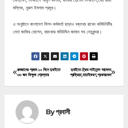
মোস্তফা, সিআইপি আবুল কালাম, জাকির হোসেন সিআইপি,মোঃ রাজা
মল্লিক, নুরুল ইসলাম প্রমুখ।
এ অনুষ্ঠানে বাংলাদেশ মিশন কর্মকর্তা ছাড়াও বক্তব্য রাখেন কমিউনিটির
নেতা জাকির হোসেন, ব্যাংকার মহিউদ্দিন জামান সহ নেতৃবৃন্দরা।
মোটিভেশনাল উক্তি
রমজানের প্রথম ১০ দিনে দুবাইতে
দুবাইতে ট্রেড লাইসেন্স আবেদন
Post
৩৩ জন ভিক্ষুক গ্রেপ্তার
প্রক্রিয়া,যাচাইকরণ,প্রকারভেদ
navigation
By
প্রবাসী