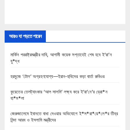
আরও যা পড়তে পারেন
মার্কিন পররাষ্ট্রমন্ত্রীর দাবি, আগামী কয়েক সপ্তাহেই শেষ হবে ই’রা’ন
যু*দ্ধ
হরমুজে ‘টোল’ অগ্রহণযোগ্য—ইরান-হুথিদের কড়া বার্তা রুবিওর
কুয়েতের তেলট্যাংকার ‘আল সালমি’ লক্ষ্য করে ই’রা’নে’র ড্রো*ন
হা*ম*লা
জেরুজালেমে ইবাদতে বাধা দেওয়ার অভিযোগে ই*স*রা*য়ে*লে*র তীব্র
নিন্দা আরব ও ইসলামি মন্ত্রীদের