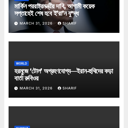
মার্কিন পররাষ্ট্রমন্ত্রীর দাবি, আগামী কয়েক
সপ্তাহেই শেষ হবে ই’রা’ন যু*দ্ধ
MARCH 31, 2026
SHARIF
WORLD
হরমুজে ‘টোল’ অগ্রহণযোগ্য—ইরান-হুথিদের কড়া
বার্তা রুবিওর
MARCH 31, 2026
SHARIF