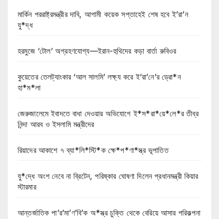
মার্কিন পররাষ্ট্রমন্ত্রীর দাবি, আগামী কয়েক সপ্তাহেই শেষ হবে ই’রা’ন
যু*দ্ধ
হরমুজে ‘টোল’ অগ্রহণযোগ্য—ইরান-হুথিদের কড়া বার্তা রুবিওর
কুয়েতের তেলট্যাংকার ‘আল সালমি’ লক্ষ্য করে ই’রা’নে’র ড্রো*ন
হা*ম*লা
জেরুজালেমে ইবাদতে বাধা দেওয়ার অভিযোগে ই*স*রা*য়ে*লে*র তীব্র
নিন্দা আরব ও ইসলামি মন্ত্রীদের
রিয়াদের আকাশে ৭ ব্যা*লি*স্টি*ক ক্ষে*প*ণা*স্ত্র ভূপাতিত
যু*দ্ধে অংশ নেবে না ব্রিটেন, পরিষ্কার ঘোষণা দিলেন প্রধানমন্ত্রী কিয়ার
স্টারমার
আন্তর্জাতিক পা’র’মা’ণ’বি’ক অ*স্ত্র চুক্তি থেকে বেরিয়ে আসার পরিকল্পনা