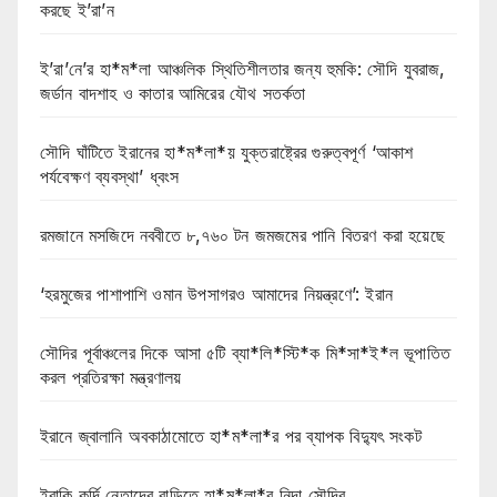
করছে ই’রা’ন
ই’রা’নে’র হা*ম*লা আঞ্চলিক স্থিতিশীলতার জন্য হুমকি: সৌদি যুবরাজ,
জর্ডান বাদশাহ ও কাতার আমিরের যৌথ সতর্কতা
সৌদি ঘাঁটিতে ইরানের হা*ম*লা*য় যুক্তরাষ্ট্রের গুরুত্বপূর্ণ ‘আকাশ
পর্যবেক্ষণ ব্যবস্থা’ ধ্বংস
রমজানে মসজিদে নববীতে ৮,৭৬০ টন জমজমের পানি বিতরণ করা হয়েছে
‘হরমুজের পাশাপাশি ওমান উপসাগরও আমাদের নিয়ন্ত্রণে’: ইরান
সৌদির পূর্বাঞ্চলের দিকে আসা ৫টি ব্যা*লি*স্টি*ক মি*সা*ই*ল ভূপাতিত
করল প্রতিরক্ষা মন্ত্রণালয়
ইরানে জ্বালানি অবকাঠামোতে হা*ম*লা*র পর ব্যাপক বিদ্যুৎ সংকট
ইরাকি কুর্দি নেতাদের বাড়িতে হা*ম*লা*র নিন্দা সৌদির