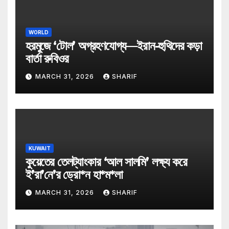
WORLD
হরমুজে ‘টোল’ অগ্রহণযোগ্য—ইরান-হুথিদের কড়া
বার্তা রুবিওর
MARCH 31, 2026
SHARIF
KUWAIT
কুয়েতের তেলট্যাংকার ‘আল সালমি’ লক্ষ্য করে
ই’রা’নে’র ড্রো*ন হা*ম*লা
MARCH 31, 2026
SHARIF