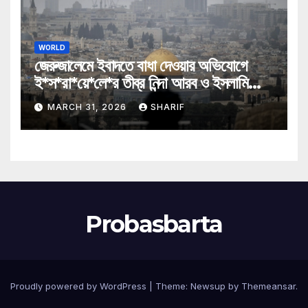
WORLD
জেরুজালেমে ইবাদতে বাধা দেওয়ার অভিযোগে
ই*স*রা*য়ে*লে*র তীব্র নিন্দা আরব ও ইসলামি
মন্ত্রীদের
MARCH 31, 2026
SHARIF
Probasbarta
Proudly powered by WordPress
|
Theme: Newsup by
Themeansar
.