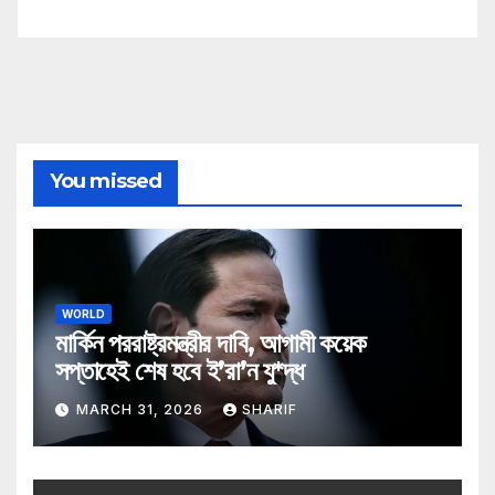
You missed
WORLD
মার্কিন পররাষ্ট্রমন্ত্রীর দাবি, আগামী কয়েক
সপ্তাহেই শেষ হবে ই’রা’ন যু*দ্ধ
MARCH 31, 2026
SHARIF