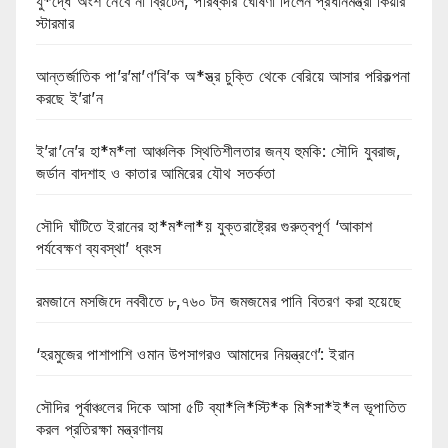
যু*দ্ধে অংশ নেবে না ব্রিটেন, পরিষ্কার ঘোষণা দিলেন প্রধানমন্ত্রী কিয়ার
স্টারমার
আন্তর্জাতিক পা’র’মা’ণ’বি’ক অ*স্ত্র চুক্তি থেকে বেরিয়ে আসার পরিকল্পনা
করছে ই’রা’ন
ই’রা’নে’র হা*ম*লা আঞ্চলিক স্থিতিশীলতার জন্য হুমকি: সৌদি যুবরাজ,
জর্ডান বাদশাহ ও কাতার আমিরের যৌথ সতর্কতা
সৌদি ঘাঁটিতে ইরানের হা*ম*লা*য় যুক্তরাষ্ট্রের গুরুত্বপূর্ণ ‘আকাশ
পর্যবেক্ষণ ব্যবস্থা’ ধ্বংস
রমজানে মসজিদে নববীতে ৮,৭৬০ টন জমজমের পানি বিতরণ করা হয়েছে
‘হরমুজের পাশাপাশি ওমান উপসাগরও আমাদের নিয়ন্ত্রণে’: ইরান
সৌদির পূর্বাঞ্চলের দিকে আসা ৫টি ব্যা*লি*স্টি*ক মি*সা*ই*ল ভূপাতিত
করল প্রতিরক্ষা মন্ত্রণালয়