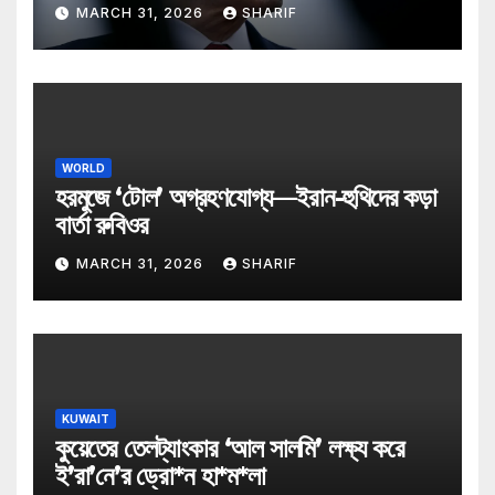
MARCH 31, 2026
SHARIF
WORLD
হরমুজে ‘টোল’ অগ্রহণযোগ্য—ইরান-হুথিদের কড়া
বার্তা রুবিওর
MARCH 31, 2026
SHARIF
KUWAIT
কুয়েতের তেলট্যাংকার ‘আল সালমি’ লক্ষ্য করে
ই’রা’নে’র ড্রো*ন হা*ম*লা