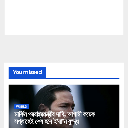
You missed
WORLD
মার্কিন পররাষ্ট্রমন্ত্রীর দাবি, আগামী কয়েক
সপ্তাহেই শেষ হবে ই’রা’ন যু*দ্ধ