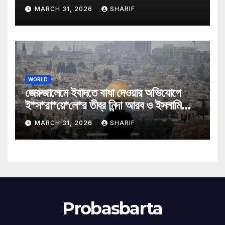
MARCH 31, 2026
SHARIF
WORLD
জেরুজালেমে ইবাদতে বাধা দেওয়ার অভিযোগে
ই*স*রা*য়ে*লে*র তীব্র নিন্দা আরব ও ইসলামি
মন্ত্রীদের
MARCH 31, 2026
SHARIF
Probasbarta