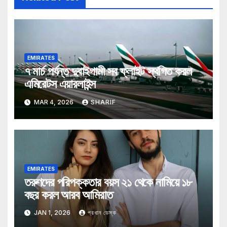
EMIRATES
৭ মার্চ পর্যন্ত দুবাইগামী সব ফ্লাইট স্থগিত করল
এমিরেটস এয়ারলাইন্স
MAR 4, 2026
SHARIF
EMIRATES
তরুণদের পরিপক্কতার বয়স ২১ থেকে নামিয়ে ১৮
বছর করল আরব আমিরাত
JAN 1, 2026
প্রধান ডেস্ক