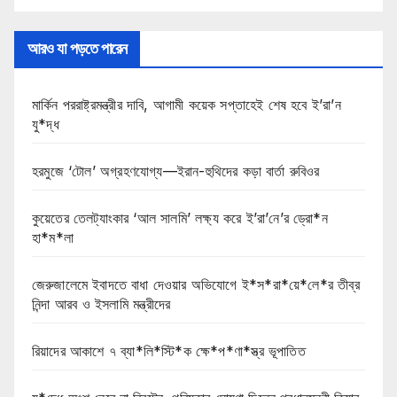
আরও যা পড়তে পারেন
মার্কিন পররাষ্ট্রমন্ত্রীর দাবি, আগামী কয়েক সপ্তাহেই শেষ হবে ই’রা’ন
যু*দ্ধ
হরমুজে ‘টোল’ অগ্রহণযোগ্য—ইরান-হুথিদের কড়া বার্তা রুবিওর
কুয়েতের তেলট্যাংকার ‘আল সালমি’ লক্ষ্য করে ই’রা’নে’র ড্রো*ন
হা*ম*লা
জেরুজালেমে ইবাদতে বাধা দেওয়ার অভিযোগে ই*স*রা*য়ে*লে*র তীব্র
নিন্দা আরব ও ইসলামি মন্ত্রীদের
রিয়াদের আকাশে ৭ ব্যা*লি*স্টি*ক ক্ষে*প*ণা*স্ত্র ভূপাতিত