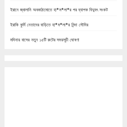
ইরানে জ্বালানি অবকাঠামোতে হা*ম*লা*র পর ব্যাপক বিদ্যুৎ সংকট
ইরাকি কুর্দি নেতাদের বাড়িতে হা*ম*লা*র নিন্দা সৌদির
মদিনায় বাসের নতুন ১৫টি রুটের সময়সূচী ঘোষণা