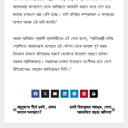
খাদ্যদ্রব্য বাংলাদেশ থেকে আমিরাতে আমদানি করতে অন্য দেশ হয়ে
জাহাজ চলাচলে খরচ বেশি হচ্ছে। তাই বাণিজ্য সম্প্রসারণ ও সাশ্রয়ের
লক্ষ্যে আমরা এই দাবি জানাই৷’
আরবা আমিরাত প্রবাসী ব্যবসায়ীদের এই নেতা বলেন, ‘প্রতিমন্ত্রী দাবির
প্রেক্ষিতে আমাদেরকে বলেছেন দুই স্টেশন থেকে জাহাজ পূর্ণ করার
নিশ্চয়তা থাকলে বাণিজ্যের স্বার্থে যেকোনো উদ্যোগ গ্রহণে বর্তমান
সরকার প্রতিজ্ঞাবদ্ধ। সরকারের চলমান উন্নয়নে অংশীদার হতে দেশে
বিনিয়োগেরও আহ্বান জানিয়েছেন তিনি।’
মোটিভেশনাল উক্তি
বায়ুদূষণের শীর্ষে দুবাই , ঢাকার
দুবাই বিমানবন্দরে আতঙ্ক, সোনা
Post
কততম অবস্থানে?
আমদানিতে বাড়ছে জটিলতা
navigation