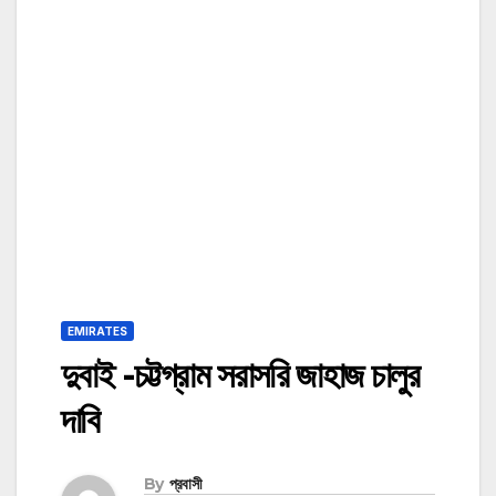
EMIRATES
দুবাই -চট্টগ্রাম সরাসরি জাহাজ চালুর
দাবি
By
প্রবাসী