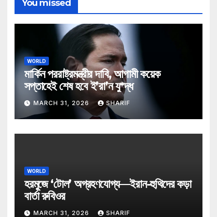
You missed
WORLD
মার্কিন পররাষ্ট্রমন্ত্রীর দাবি, আগামী কয়েক
সপ্তাহেই শেষ হবে ই’রা’ন যু*দ্ধ
MARCH 31, 2026
SHARIF
WORLD
হরমুজে ‘টোল’ অগ্রহণযোগ্য—ইরান-হুথিদের কড়া
বার্তা রুবিওর
MARCH 31, 2026
SHARIF