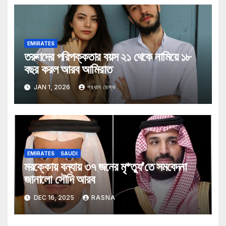
EMIRATES
তরুণদের পরিপক্কতার বয়স ২১ থেকে নামিয়ে ১৮
বছর করল আরব আমিরাত
JAN 1, 2026
প্রধান ডেস্ক
EMIRATES
SAUDI
মরক্কোয় বন্যায় ৩৭ জনের মৃ*ত্যু’তে সমবেদনা
জানালো সৌদি আরব
DEC 16, 2025
RASNA