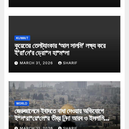
KUWAIT
কুয়েতের তেলট্যাংকার ‘আল সালমি’ লক্ষ্য করে
ই’রা’নে’র ড্রো*ন হা*ম*লা
MARCH 31, 2026
SHARIF
WORLD
জেরুজালেমে ইবাদতে বাধা দেওয়ার অভিযোগে
ই*স*রা*য়ে*লে*র তীব্র নিন্দা আরব ও ইসলামি
মন্ত্রীদের
MARCH 31, 2026
SHARIF