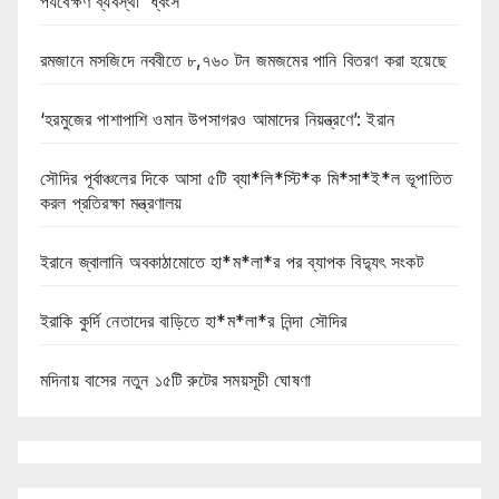
পর্যবেক্ষণ ব্যবস্থা’ ধ্বংস
রমজানে মসজিদে নববীতে ৮,৭৬০ টন জমজমের পানি বিতরণ করা হয়েছে
‘হরমুজের পাশাপাশি ওমান উপসাগরও আমাদের নিয়ন্ত্রণে’: ইরান
সৌদির পূর্বাঞ্চলের দিকে আসা ৫টি ব্যা*লি*স্টি*ক মি*সা*ই*ল ভূপাতিত
করল প্রতিরক্ষা মন্ত্রণালয়
ইরানে জ্বালানি অবকাঠামোতে হা*ম*লা*র পর ব্যাপক বিদ্যুৎ সংকট
ইরাকি কুর্দি নেতাদের বাড়িতে হা*ম*লা*র নিন্দা সৌদির
মদিনায় বাসের নতুন ১৫টি রুটের সময়সূচী ঘোষণা