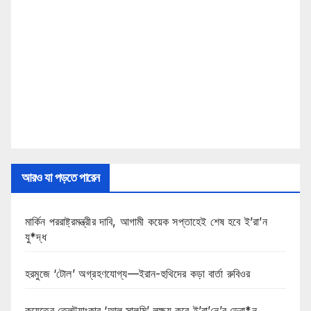
আরও যা পড়তে পারেন
মার্কিন পররাষ্ট্রমন্ত্রীর দাবি, আগামী কয়েক সপ্তাহেই শেষ হবে ই’রা’ন
যু*দ্ধ
হরমুজে ‘টোল’ অগ্রহণযোগ্য—ইরান-হুথিদের কড়া বার্তা রুবিওর
কুয়েতের তেলট্যাংকার ‘আল সালমি’ লক্ষ্য করে ই’রা’নে’র ড্রো*ন