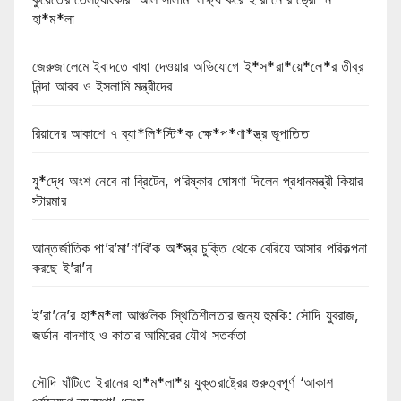
হা*ম*লা
জেরুজালেমে ইবাদতে বাধা দেওয়ার অভিযোগে ই*স*রা*য়ে*লে*র তীব্র
নিন্দা আরব ও ইসলামি মন্ত্রীদের
রিয়াদের আকাশে ৭ ব্যা*লি*স্টি*ক ক্ষে*প*ণা*স্ত্র ভূপাতিত
যু*দ্ধে অংশ নেবে না ব্রিটেন, পরিষ্কার ঘোষণা দিলেন প্রধানমন্ত্রী কিয়ার
স্টারমার
আন্তর্জাতিক পা’র’মা’ণ’বি’ক অ*স্ত্র চুক্তি থেকে বেরিয়ে আসার পরিকল্পনা
করছে ই’রা’ন
ই’রা’নে’র হা*ম*লা আঞ্চলিক স্থিতিশীলতার জন্য হুমকি: সৌদি যুবরাজ,
জর্ডান বাদশাহ ও কাতার আমিরের যৌথ সতর্কতা
সৌদি ঘাঁটিতে ইরানের হা*ম*লা*য় যুক্তরাষ্ট্রের গুরুত্বপূর্ণ ‘আকাশ