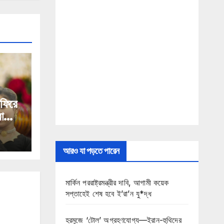
 ফিরে
া
আরও যা পড়তে পারেন
মার্কিন পররাষ্ট্রমন্ত্রীর দাবি, আগামী কয়েক
সপ্তাহেই শেষ হবে ই’রা’ন যু*দ্ধ
হরমুজে ‘টোল’ অগ্রহণযোগ্য—ইরান-হুথিদের