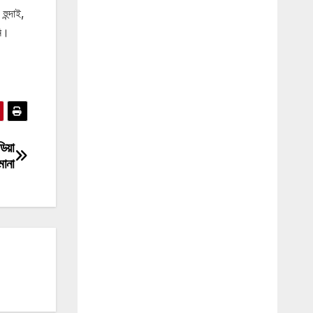
ুন্দাই,
নি।
িয়া
মানা