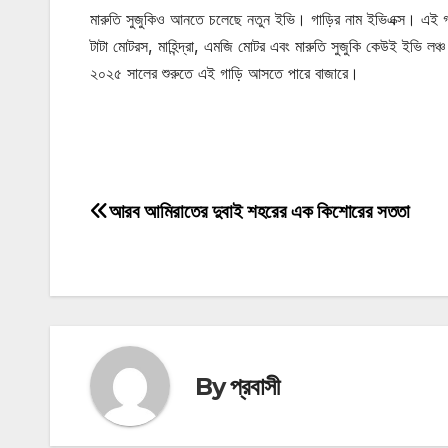
মারুতি সুজুকিও আনতে চলেছে নতুন ইভি। গাড়ির নাম ইভিএক্স। এই গাড়ি
টাটা মোটরস, মাহিন্দ্রা, এমজি মোটর এবং মারুতি সুজুকি কেউই ইভি লঞ্
২০২৫ সালের শুরুতে এই গাড়ি আসতে পারে বাজারে।
মোটিভেশনাল উক্তি
আরব আমিরাতের দুবাই শহরের এক কিশোরের সততা
Post
navigation
By
প্রবাসী