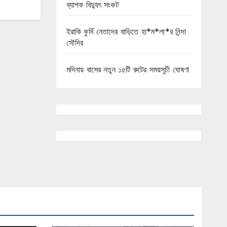
ব্যাপক বিদ্যুৎ সংকট
ইরাকি কুর্দি নেতাদের বাড়িতে হা*ম*লা*র নিন্দা
সৌদির
মদিনায় বাসের নতুন ১৫টি রুটের সময়সূচী ঘোষণা