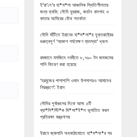
ই’রা’নে’র হা*ম*লা আঞ্চলিক স্থিতিশীলতার
জন্য হুমকি: সৌদি যুবরাজ, জর্ডান বাদশাহ ও
কাতার আমিরের যৌথ সতর্কতা
সৌদি ঘাঁটিতে ইরানের হা*ম*লা*য় যুক্তরাষ্ট্রের
গুরুত্বপূর্ণ ‘আকাশ পর্যবেক্ষণ ব্যবস্থা’ ধ্বংস
রমজানে মসজিদে নববীতে ৮,৭৬০ টন জমজমের
পানি বিতরণ করা হয়েছে
‘হরমুজের পাশাপাশি ওমান উপসাগরও আমাদের
নিয়ন্ত্রণে’: ইরান
সৌদির পূর্বাঞ্চলের দিকে আসা ৫টি
ব্যা*লি*স্টি*ক মি*সা*ই*ল ভূপাতিত করল
প্রতিরক্ষা মন্ত্রণালয়
ইরানে জ্বালানি অবকাঠামোতে হা*ম*লা*র পর