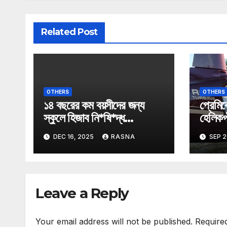
Related Post
OTHERS
OTHERS
১৪ বছরের কম বয়সীদের জন্য
প্রেমিক
স্কুলে হিজাব নি*ষি*দ্ধ
হেলিকপ্
অস্ট্রিয়ায়।
তুললেন 
DEC 16, 2025
RASNA
SEP 2
Leave a Reply
Your email address will not be published.
Require