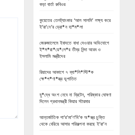
কড়া বার্তা রুবিওর
কুয়েতের তেলট্যাংকার ‘আল সালমি’ লক্ষ্য করে
ই’রা’নে’র ড্রো*ন হা*ম*লা
জেরুজালেমে ইবাদতে বাধা দেওয়ার অভিযোগে
ই*স*রা*য়ে*লে*র তীব্র নিন্দা আরব ও
ইসলামি মন্ত্রীদের
রিয়াদের আকাশে ৭ ব্যা*লি*স্টি*ক
ক্ষে*প*ণা*স্ত্র ভূপাতিত
যু*দ্ধে অংশ নেবে না ব্রিটেন, পরিষ্কার ঘোষণা
দিলেন প্রধানমন্ত্রী কিয়ার স্টারমার
আন্তর্জাতিক পা’র’মা’ণ’বি’ক অ*স্ত্র চুক্তি
থেকে বেরিয়ে আসার পরিকল্পনা করছে ই’রা’ন