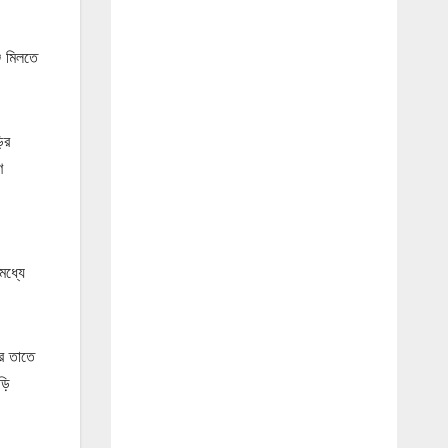
জ মিলতে
ির
ণ
মধ্যে
আর তাতে
ড়ি